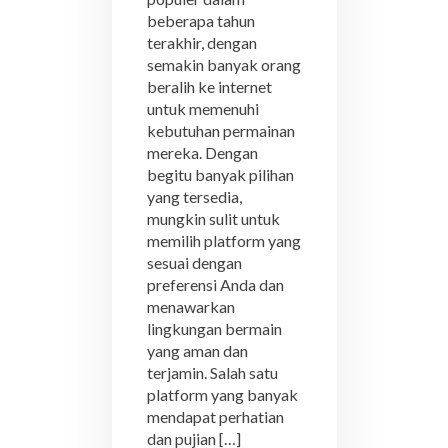
beberapa tahun
terakhir, dengan
semakin banyak orang
beralih ke internet
untuk memenuhi
kebutuhan permainan
mereka. Dengan
begitu banyak pilihan
yang tersedia,
mungkin sulit untuk
memilih platform yang
sesuai dengan
preferensi Anda dan
menawarkan
lingkungan bermain
yang aman dan
terjamin. Salah satu
platform yang banyak
mendapat perhatian
dan pujian […]