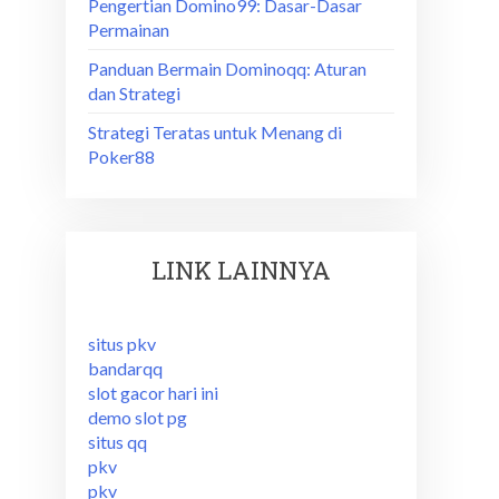
Pengertian Domino99: Dasar-Dasar
Permainan
Panduan Bermain Dominoqq: Aturan
dan Strategi
Strategi Teratas untuk Menang di
Poker88
LINK LAINNYA
situs pkv
bandarqq
slot gacor hari ini
demo slot pg
situs qq
pkv
pkv