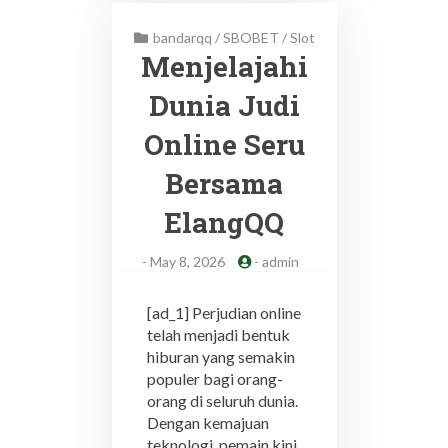
bandarqq
/
SBOBET
/
Slot
Menjelajahi
Dunia Judi
Online Seru
Bersama
ElangQQ
-
May 8, 2026
-
admin
[ad_1] Perjudian online
telah menjadi bentuk
hiburan yang semakin
populer bagi orang-
orang di seluruh dunia.
Dengan kemajuan
teknologi, pemain kini