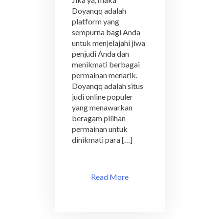
Doyanqq adalah
platform yang
sempurna bagi Anda
untuk menjelajahi jiwa
penjudi Anda dan
menikmati berbagai
permainan menarik.
Doyanqq adalah situs
judi online populer
yang menawarkan
beragam pilihan
permainan untuk
dinikmati para […]
Read More