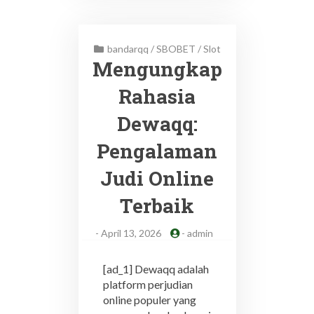
bandarqq
/
SBOBET
/
Slot
Mengungkap
Rahasia
Dewaqq:
Pengalaman
Judi Online
Terbaik
-
April 13, 2026
-
admin
[ad_1] Dewaqq adalah
platform perjudian
online populer yang