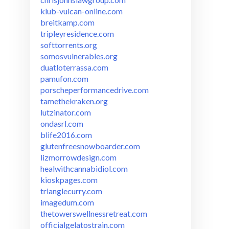
klub-vulcan-online.com
breitkamp.com
tripleyresidence.com
softtorrents.org
somosvulnerables.org
duatloterrassa.com
pamufon.com
porscheperformancedrive.com
tamethekraken.org
lutzinator.com
ondasrl.com
blife2016.com
glutenfreesnowboarder.com
lizmorrowdesign.com
healwithcannabidiol.com
kioskpages.com
trianglecurry.com
imagedum.com
thetowerswellnessretreat.com
officialgelatostrain.com