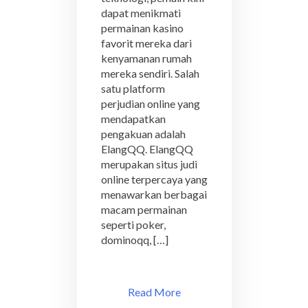
dapat menikmati
permainan kasino
favorit mereka dari
kenyamanan rumah
mereka sendiri. Salah
satu platform
perjudian online yang
mendapatkan
pengakuan adalah
ElangQQ. ElangQQ
merupakan situs judi
online terpercaya yang
menawarkan berbagai
macam permainan
seperti poker,
dominoqq, […]
Read More