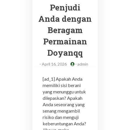
Penjudi
Anda dengan
Beragam
Permainan
Doyanqq
-
April 16, 2026
-
admin
[ad_1] Apakah Anda
memiliki sisi berani
yang menunggu untuk
dilepaskan? Apakah
Anda seseorang yang
senang mengambil
risiko dan menguji
keberuntungan Anda?
Jika ya, maka