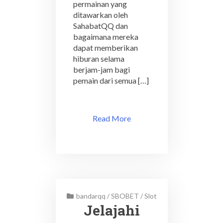
permainan yang
ditawarkan oleh
SahabatQQ dan
bagaimana mereka
dapat memberikan
hiburan selama
berjam-jam bagi
pemain dari semua […]
Read More
bandarqq
/
SBOBET
/
Slot
Jelajahi