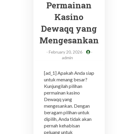
Permainan
Kasino
Dewaqq yang
Mengesankan
-
February 20, 2026
-
admin
[ad_1] Apakah Anda siap
untuk menang besar?
Kunjungilah pilihan
permainan kasino
Dewaqq yang
mengesankan. Dengan
beragam pilihan untuk
dipilih, Anda tidak akan
pernah kehabisan
peluang untuk