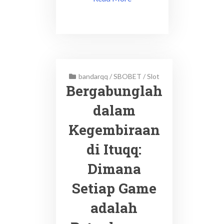
bandarqq
/
SBOBET
/
Slot
Bergabunglah
dalam
Kegembiraan
di Ituqq:
Dimana
Setiap Game
adalah