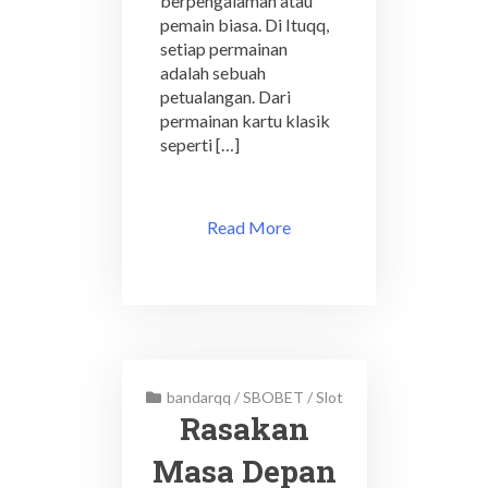
berpengalaman atau
pemain biasa. Di Ituqq,
setiap permainan
adalah sebuah
petualangan. Dari
permainan kartu klasik
seperti […]
Read More
bandarqq
/
SBOBET
/
Slot
Rasakan
Masa Depan