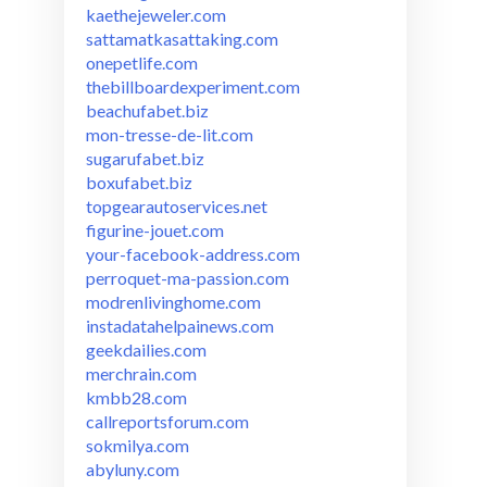
kaethejeweler.com
sattamatkasattaking.com
onepetlife.com
thebillboardexperiment.com
beachufabet.biz
mon-tresse-de-lit.com
sugarufabet.biz
boxufabet.biz
topgearautoservices.net
figurine-jouet.com
your-facebook-address.com
perroquet-ma-passion.com
modrenlivinghome.com
instadatahelpainews.com
geekdailies.com
merchrain.com
kmbb28.com
callreportsforum.com
sokmilya.com
abyluny.com