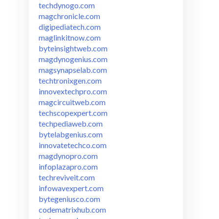
techdynogo.com
magchronicle.com
digipediatech.com
maglinkitnow.com
byteinsightweb.com
magdynogenius.com
magsynapselab.com
techtronixgen.com
innovextechpro.com
magcircuitweb.com
techscopexpert.com
techpediaweb.com
bytelabgenius.com
innovatetechco.com
magdynopro.com
infoplazapro.com
techreviveit.com
infowavexpert.com
bytegeniusco.com
codematrixhub.com