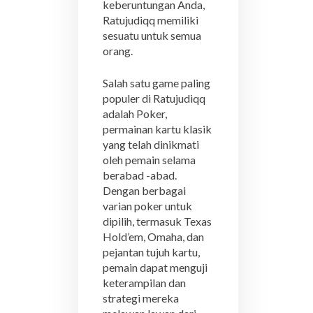
keberuntungan Anda,
Ratujudiqq memiliki
sesuatu untuk semua
orang.
Salah satu game paling
populer di Ratujudiqq
adalah Poker,
permainan kartu klasik
yang telah dinikmati
oleh pemain selama
berabad -abad.
Dengan berbagai
varian poker untuk
dipilih, termasuk Texas
Hold’em, Omaha, dan
pejantan tujuh kartu,
pemain dapat menguji
keterampilan dan
strategi mereka