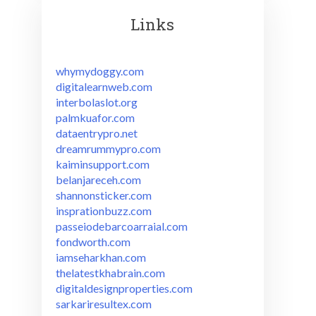
Links
whymydoggy.com
digitalearnweb.com
interbolaslot.org
palmkuafor.com
dataentrypro.net
dreamrummypro.com
kaiminsupport.com
belanjareceh.com
shannonsticker.com
insprationbuzz.com
passeiodebarcoarraial.com
fondworth.com
iamseharkhan.com
thelatestkhabrain.com
digitaldesignproperties.com
sarkariresultex.com