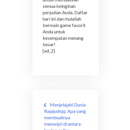
semua keinginan
perjudian Anda. Daftar
hari ini dan mulailah
bermain game favorit
Anda untuk
kesempatan menang
besar!
[ad_2]
Post
Menjelajahi Dunia
navigation
Rajajudiqq: Apa yang
membuatnya
menonjol di antara