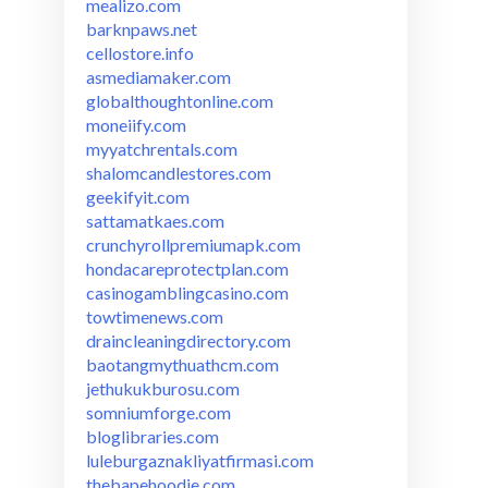
mealizo.com
barknpaws.net
cellostore.info
asmediamaker.com
globalthoughtonline.com
moneiify.com
myyatchrentals.com
shalomcandlestores.com
geekifyit.com
sattamatkaes.com
crunchyrollpremiumapk.com
hondacareprotectplan.com
casinogamblingcasino.com
towtimenews.com
draincleaningdirectory.com
baotangmythuathcm.com
jethukukburosu.com
somniumforge.com
bloglibraries.com
luleburgaznakliyatfirmasi.com
thebapehoodie.com