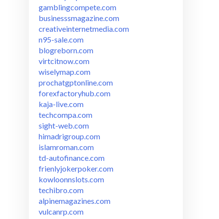
gamblingcompete.com
businesssmagazine.com
creativeinternetmedia.com
n95-sale.com
blogreborn.com
virtcitnow.com
wiselymap.com
prochatgptonline.com
forexfactoryhub.com
kaja-live.com
techcompa.com
sight-web.com
himadrigroup.com
islamroman.com
td-autofinance.com
frienlyjokerpoker.com
kowloonnslots.com
techibro.com
alpinemagazines.com
vulcanrp.com