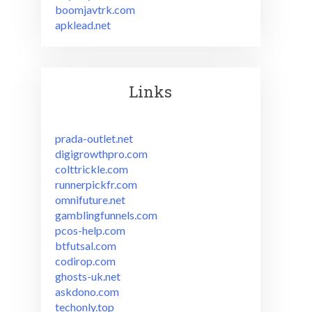
boomjavtrk.com
apklead.net
Links
prada-outlet.net
digigrowthpro.com
colttrickle.com
runnerpickfr.com
omnifuture.net
gamblingfunnels.com
pcos-help.com
btfutsal.com
codirop.com
ghosts-uk.net
askdono.com
techonly.top