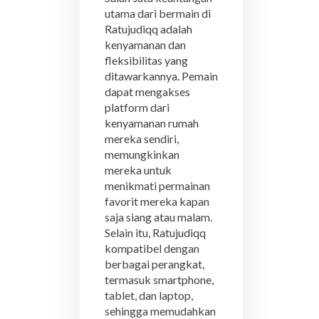
utama dari bermain di
Ratujudiqq adalah
kenyamanan dan
fleksibilitas yang
ditawarkannya. Pemain
dapat mengakses
platform dari
kenyamanan rumah
mereka sendiri,
memungkinkan
mereka untuk
menikmati permainan
favorit mereka kapan
saja siang atau malam.
Selain itu, Ratujudiqq
kompatibel dengan
berbagai perangkat,
termasuk smartphone,
tablet, dan laptop,
sehingga memudahkan