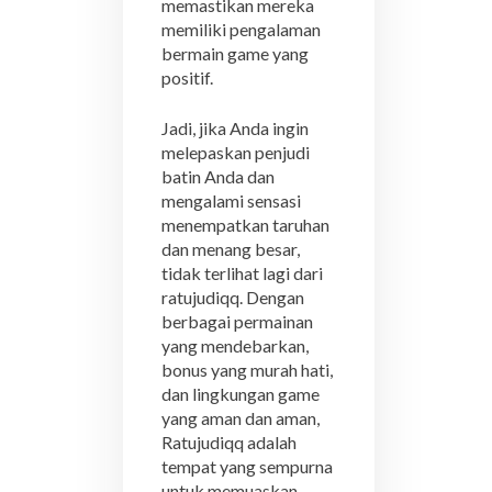
memastikan mereka
memiliki pengalaman
bermain game yang
positif.
Jadi, jika Anda ingin
melepaskan penjudi
batin Anda dan
mengalami sensasi
menempatkan taruhan
dan menang besar,
tidak terlihat lagi dari
ratujudiqq. Dengan
berbagai permainan
yang mendebarkan,
bonus yang murah hati,
dan lingkungan game
yang aman dan aman,
Ratujudiqq adalah
tempat yang sempurna
untuk memuaskan