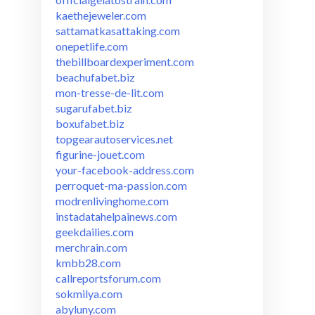
kaethejeweler.com
sattamatkasattaking.com
onepetlife.com
thebillboardexperiment.com
beachufabet.biz
mon-tresse-de-lit.com
sugarufabet.biz
boxufabet.biz
topgearautoservices.net
figurine-jouet.com
your-facebook-address.com
perroquet-ma-passion.com
modrenlivinghome.com
instadatahelpainews.com
geekdailies.com
merchrain.com
kmbb28.com
callreportsforum.com
sokmilya.com
abyluny.com