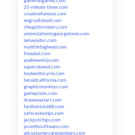
gamefungames.com
25-minute-timer.com
creativefuntask.com
engrsaifulsaif.com
cheapbtcminers.com
unionstationtogeorgetown.com
iamayudoc.com
mylittlebighead.com
freealot.com
asahiweekly.com
supercleanut.com
bedandbicycle.com
heraldcalifornia.com
graphicmonkeys.com
gamepixies.com
drawneastart.com
fasthokislot88.com
safecasinotips.com
jackpotchips.com
proelitesoftware.com
allcustomercarenumbers.com