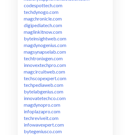
codespottech.com
techdynogo.com
magchronicle.com
digipediatech.com
maglinkitnow.com
byteinsightweb.com
magdynogenius.com
magsynapselab.com
techtronixgen.com
innovextechpro.com
magcircuitweb.com
techscopexpert.com
techpediaweb.com
bytelabgenius.com
innovatetechco.com
magdynopro.com
infoplazapro.com
techreviveit.com
infowavexpert.com
bytegeniusco.com