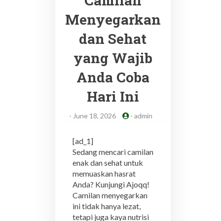
Camilan
Menyegarkan
dan Sehat
yang Wajib
Anda Coba
Hari Ini
-
June 18, 2026
-
admin
[ad_1]
Sedang mencari camilan
enak dan sehat untuk
memuaskan hasrat
Anda? Kunjungi Ajoqq!
Camilan menyegarkan
ini tidak hanya lezat,
tetapi juga kaya nutrisi