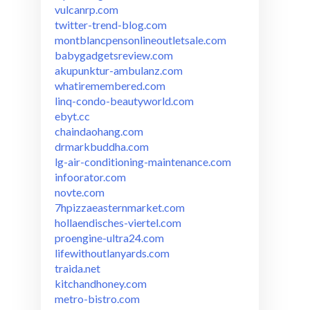
vulcanrp.com
twitter-trend-blog.com
montblancpensonlineoutletsale.com
babygadgetsreview.com
akupunktur-ambulanz.com
whatiremembered.com
linq-condo-beautyworld.com
ebyt.cc
chaindaohang.com
drmarkbuddha.com
lg-air-conditioning-maintenance.com
infoorator.com
novte.com
7hpizzaeasternmarket.com
hollaendisches-viertel.com
proengine-ultra24.com
lifewithoutlanyards.com
traida.net
kitchandhoney.com
metro-bistro.com