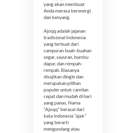
yang akan membuat
Anda merasa berenergi
dan kenyang.
Ajoqq adalah jajanan
tradisional Indonesia
yang terbuat dari
campuran buah-buahan
segar, sayuran, bumbu
dapur, dan rempah-
rempah. Biasanya
disajikan dingin dan
merupakan pilihan
populer untuk camilan
cepat dan mudah di hari
yang panas. Nama
“Ajoqq” berasal dari
kata Indonesia “ajak”
yang berarti
mengundang atau