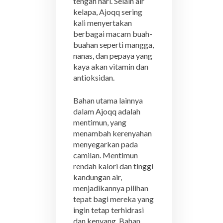
tengah hari. Selain air
kelapa, Ajoqq sering
kali menyertakan
berbagai macam buah-
buahan seperti mangga,
nanas, dan pepaya yang
kaya akan vitamin dan
antioksidan.
Bahan utama lainnya
dalam Ajoqq adalah
mentimun, yang
menambah kerenyahan
menyegarkan pada
camilan. Mentimun
rendah kalori dan tinggi
kandungan air,
menjadikannya pilihan
tepat bagi mereka yang
ingin tetap terhidrasi
dan kenyang. Bahan