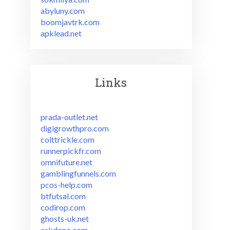
abyluny.com
boomjavtrk.com
apklead.net
Links
prada-outlet.net
digigrowthpro.com
colttrickle.com
runnerpickfr.com
omnifuture.net
gamblingfunnels.com
pcos-help.com
btfutsal.com
codirop.com
ghosts-uk.net
askdono.com