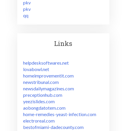
pkv
pkv
qq
Links
helpdesksoftwares.net
lovabowl.net
homeimprovementit.com
newstribunal.com
newsdailymagazines.com
preceptionhub.com
yeezislides.com
aobongdatotem.com
home-remedies-yeast-infection.com
electroreal.com
bestofmiami-dadecounty.com