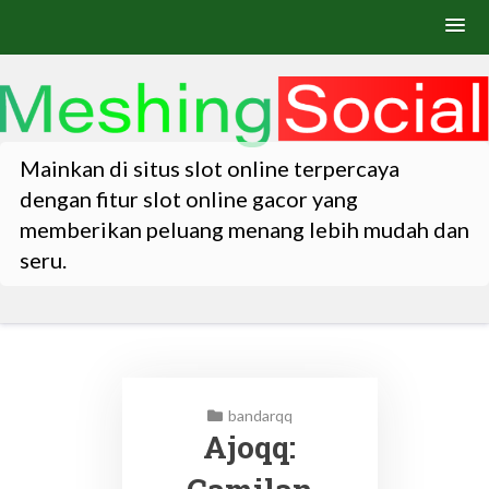
Skip
to
content
Mainkan di situs slot online terpercaya
dengan fitur slot online gacor yang
memberikan peluang menang lebih mudah dan
seru.
bandarqq
Ajoqq: