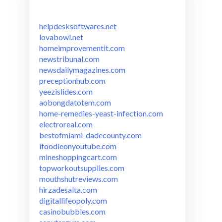
helpdesksoftwares.net
lovabowl.net
homeimprovementit.com
newstribunal.com
newsdailymagazines.com
preceptionhub.com
yeezislides.com
aobongdatotem.com
home-remedies-yeast-infection.com
electroreal.com
bestofmiami-dadecounty.com
ifoodieonyoutube.com
mineshoppingcart.com
topworkoutsupplies.com
mouthshutreviews.com
hirzadesalta.com
digitallifeopoly.com
casinobubbles.com