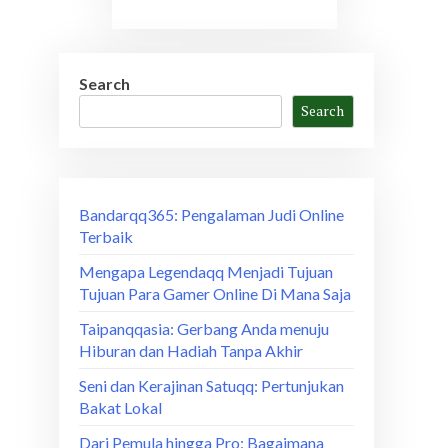
Search
Search
Bandarqq365: Pengalaman Judi Online
Terbaik
Mengapa Legendaqq Menjadi Tujuan
Tujuan Para Gamer Online Di Mana Saja
Taipanqqasia: Gerbang Anda menuju
Hiburan dan Hadiah Tanpa Akhir
Seni dan Kerajinan Satuqq: Pertunjukan
Bakat Lokal
Dari Pemula hingga Pro: Bagaimana