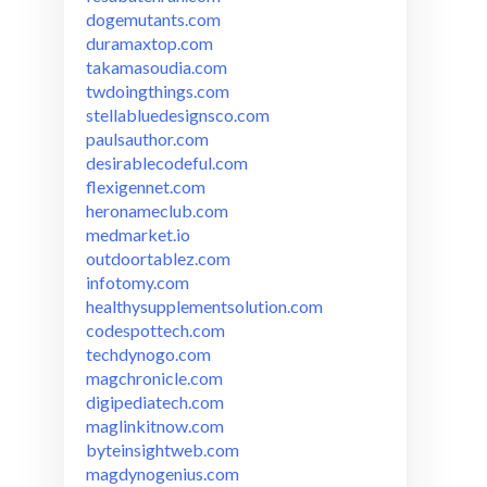
dogemutants.com
duramaxtop.com
takamasoudia.com
twdoingthings.com
stellabluedesignsco.com
paulsauthor.com
desirablecodeful.com
flexigennet.com
heronameclub.com
medmarket.io
outdoortablez.com
infotomy.com
healthysupplementsolution.com
codespottech.com
techdynogo.com
magchronicle.com
digipediatech.com
maglinkitnow.com
byteinsightweb.com
magdynogenius.com