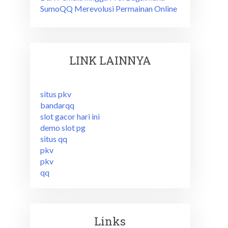
SumoQQ Merevolusi Permainan Online
LINK LAINNYA
situs pkv
bandarqq
slot gacor hari ini
demo slot pg
situs qq
pkv
pkv
qq
Links