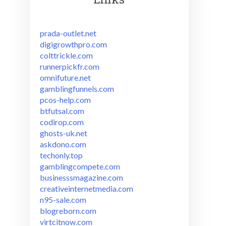
prada-outlet.net
digigrowthpro.com
colttrickle.com
runnerpickfr.com
omnifuture.net
gamblingfunnels.com
pcos-help.com
btfutsal.com
codirop.com
ghosts-uk.net
askdono.com
techonly.top
gamblingcompete.com
businesssmagazine.com
creativeinternetmedia.com
n95-sale.com
blogreborn.com
virtcitnow.com