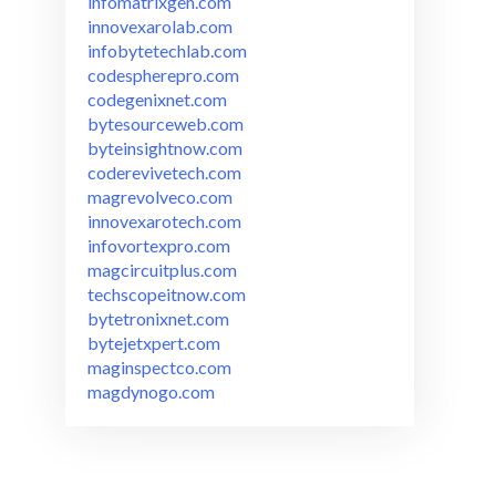
infomatrixgen.com
innovexarolab.com
infobytetechlab.com
codespherepro.com
codegenixnet.com
bytesourceweb.com
byteinsightnow.com
coderevivetech.com
magrevolveco.com
innovexarotech.com
infovortexpro.com
magcircuitplus.com
techscopeitnow.com
bytetronixnet.com
bytejetxpert.com
maginspectco.com
magdynogo.com