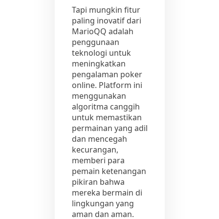
Tapi mungkin fitur
paling inovatif dari
MarioQQ adalah
penggunaan
teknologi untuk
meningkatkan
pengalaman poker
online. Platform ini
menggunakan
algoritma canggih
untuk memastikan
permainan yang adil
dan mencegah
kecurangan,
memberi para
pemain ketenangan
pikiran bahwa
mereka bermain di
lingkungan yang
aman dan aman.