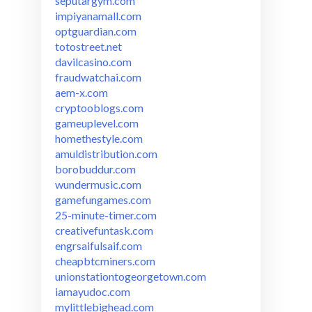
seputargym.com
impiyanamall.com
optguardian.com
totostreet.net
davilcasino.com
fraudwatchai.com
aem-x.com
cryptooblogs.com
gameuplevel.com
homethestyle.com
amuldistribution.com
borobuddur.com
wundermusic.com
gamefungames.com
25-minute-timer.com
creativefuntask.com
engrsaifulsaif.com
cheapbtcminers.com
unionstationtogeorgetown.com
iamayudoc.com
mylittlebighead.com