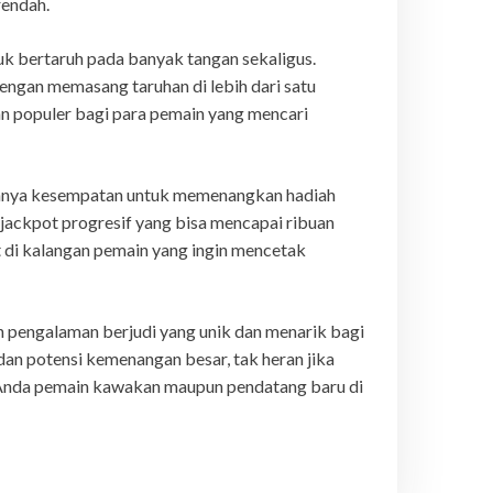
rendah.
uk bertaruh pada banyak tangan sekaligus.
ngan memasang taruhan di lebih dari satu
an populer bagi para pemain yang mencari
innya kesempatan untuk memenangkan hadiah
ackpot progresif yang bisa mencapai ribuan
t di kalangan pemain yang ingin mencetak
pengalaman berjudi yang unik dan menarik bagi
dan potensi kemenangan besar, tak heran jika
ik Anda pemain kawakan maupun pendatang baru di