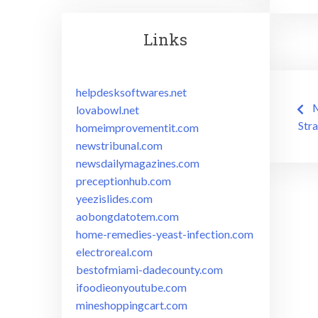
Links
helpdesksoftwares.net
Po
M
lovabowl.net
Str
homeimprovementit.com
na
newstribunal.com
newsdailymagazines.com
preceptionhub.com
yeezislides.com
aobongdatotem.com
home-remedies-yeast-infection.com
electroreal.com
bestofmiami-dadecounty.com
ifoodieonyoutube.com
mineshoppingcart.com