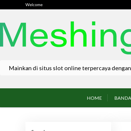
Skip
Welcome
to
content
Mainkan di situs slot online terpercaya denga
HOME
BAND