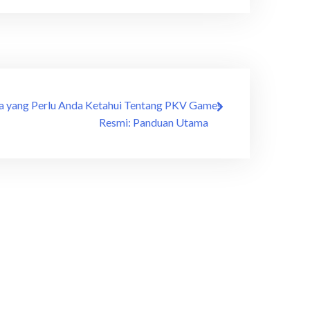
 yang Perlu Anda Ketahui Tentang PKV Games
Resmi: Panduan Utama