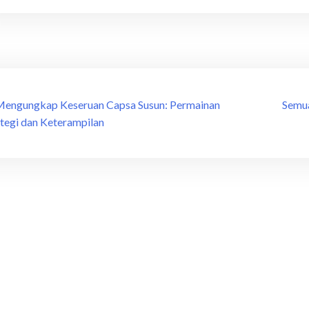
st
engungkap Keseruan Capsa Susun: Permainan
Semua
ategi dan Keterampilan
vigation