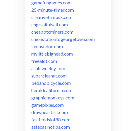
gamefungames.com
25-minute-timer.com
creativefuntask.com
engrsaifulsaif.com
cheapbtcminers.com
unionstationtogeorgetown.com
iamayudoc.com
mylittlebighead.com
freealot.com
asahiweekly.com
supercleanut.com
bedandbicycle.com
heraldcalifornia.com
graphicmonkeys.com
gamepixies.com
drawneastart.com
fasthokislot88.com
safecasinotips.com