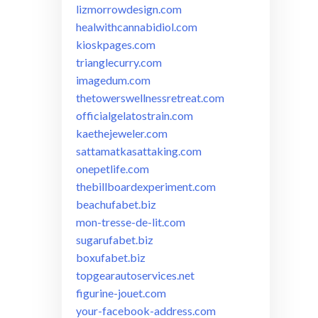
lizmorrowdesign.com
healwithcannabidiol.com
kioskpages.com
trianglecurry.com
imagedum.com
thetowerswellnessretreat.com
officialgelatostrain.com
kaethejeweler.com
sattamatkasattaking.com
onepetlife.com
thebillboardexperiment.com
beachufabet.biz
mon-tresse-de-lit.com
sugarufabet.biz
boxufabet.biz
topgearautoservices.net
figurine-jouet.com
your-facebook-address.com