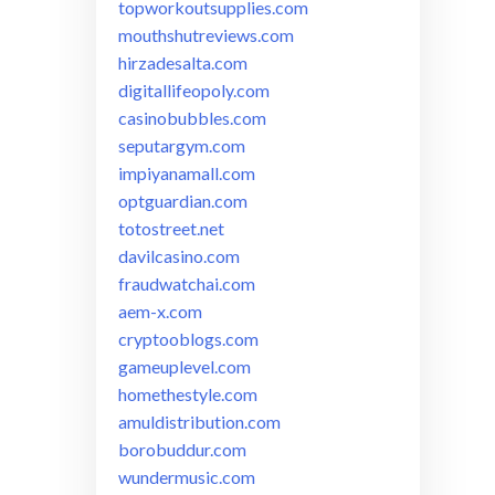
topworkoutsupplies.com
mouthshutreviews.com
hirzadesalta.com
digitallifeopoly.com
casinobubbles.com
seputargym.com
impiyanamall.com
optguardian.com
totostreet.net
davilcasino.com
fraudwatchai.com
aem-x.com
cryptooblogs.com
gameuplevel.com
homethestyle.com
amuldistribution.com
borobuddur.com
wundermusic.com