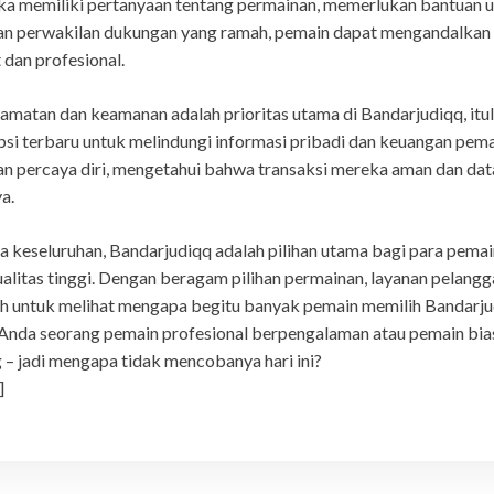
a memiliki pertanyaan tentang permainan, memerlukan bantuan un
n perwakilan dukungan yang ramah, pemain dapat mengandalkan
 dan profesional.
amatan dan keamanan adalah prioritas utama di Bandarjudiqq, itu
psi terbaru untuk melindungi informasi pribadi dan keuangan pem
n percaya diri, mengetahui bahwa transaksi mereka aman dan data
a.
a keseluruhan, Bandarjudiqq adalah pilihan utama bagi para pema
alitas tinggi. Dengan beragam pilihan permainan, layanan pelangga
 untuk melihat mengapa begitu banyak pemain memilih Bandarjudi
Anda seorang pemain profesional berpengalaman atau pemain bias
 – jadi mengapa tidak mencobanya hari ini?
]