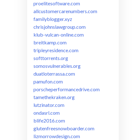
proelitesoftware.com
allcustomercarenumbers.com
familyblogger.xyz
chrisjohnslawgroup.com
klub-vulcan-online.com
breitkamp.com
tripleyresidence.com
softtorrents.org
somosvulnerables.org
duatloterrassa.com
pamufon.com
porscheperformancedrive.com
tamethekraken.org
lutzinator.com
ondasrl.com
blife2016.com
glutenfreesnowboarder.com
lizmorrowdesign.com