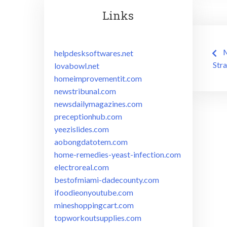
Links
Po
M
helpdesksoftwares.net
Str
lovabowl.net
na
homeimprovementit.com
newstribunal.com
newsdailymagazines.com
preceptionhub.com
yeezislides.com
aobongdatotem.com
home-remedies-yeast-infection.com
electroreal.com
bestofmiami-dadecounty.com
ifoodieonyoutube.com
mineshoppingcart.com
topworkoutsupplies.com