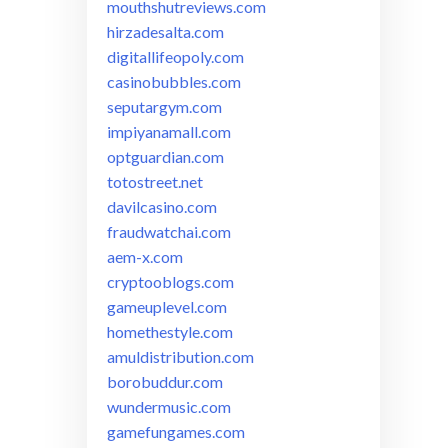
mouthshutreviews.com
hirzadesalta.com
digitallifeopoly.com
casinobubbles.com
seputargym.com
impiyanamall.com
optguardian.com
totostreet.net
davilcasino.com
fraudwatchai.com
aem-x.com
cryptooblogs.com
gameuplevel.com
homethestyle.com
amuldistribution.com
borobuddur.com
wundermusic.com
gamefungames.com