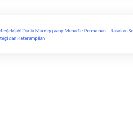
st
enjelajahi Dunia Murniqq yang Menarik: Permainan
Rasakan S
ategi dan Keterampilan
vigation