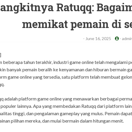
angkitnya Ratuqq: Bagaim
memikat pemain di s
-
June 16, 2025
-
admi
]
 beberapa tahun terakhir, industri game online telah mengalami p
in banyak pemain beralih ke kenyamanan dan hiburan bermain game
orm game online yang tersedia, satu platform telah membuat gelom
q.
q adalah platform game online yang menawarkan berbagai permai
 populer lainnya. Apa yang membedakan Ratuqq dari platform lai
alitas tinggi, dan pengalaman gameplay yang mulus. Pemain dapa
inan pilihan mereka, dan mulai bermain dalam hitungan menit.