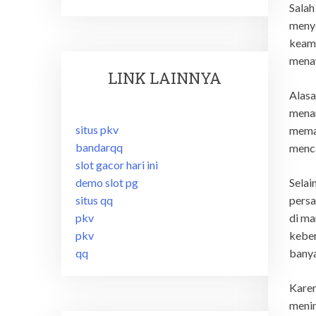
Salah
menye
keama
menaw
LINK LAINNYA
Alasa
menar
situs pkv
memas
bandarqq
menca
slot gacor hari ini
Selai
demo slot pg
persa
situs qq
di ma
pkv
keber
pkv
bany
qq
Karen
menin