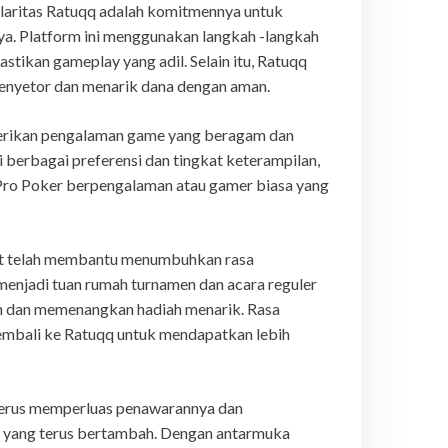
ularitas Ratuqq adalah komitmennya untuk
a. Platform ini menggunakan langkah -langkah
tikan gameplay yang adil. Selain itu, Ratuqq
nyetor dan menarik dana dengan aman.
berikan pengalaman game yang beragam dan
berbagai preferensi dan tingkat keterampilan,
ro Poker berpengalaman atau gamer biasa yang
at telah membantu menumbuhkan rasa
menjadi tuan rumah turnamen dan acara reguler
n dan memenangkan hadiah menarik. Rasa
kembali ke Ratuqq untuk mendapatkan lebih
terus memperluas penawarannya dan
 yang terus bertambah. Dengan antarmuka