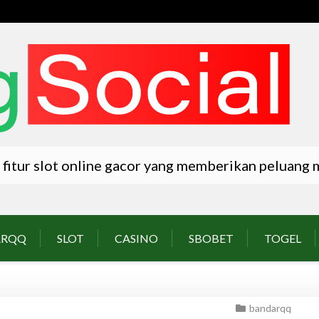
n fitur slot online gacor yang memberikan peluang
ARQQ
SLOT
CASINO
SBOBET
TOGEL
bandarqq