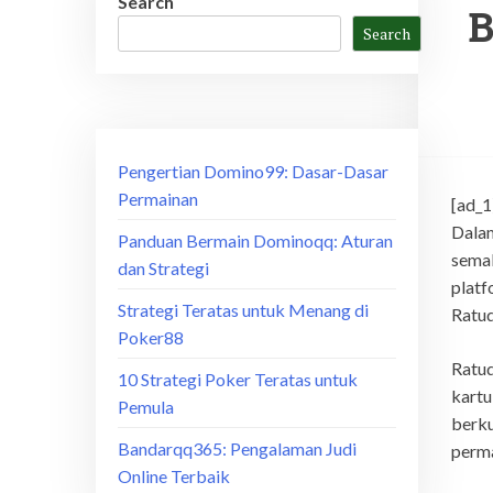
Search
B
Search
Pengertian Domino99: Dasar-Dasar
Permainan
[ad_1
Dalam
Panduan Bermain Dominoqq: Aturan
semak
dan Strategi
platf
Strategi Teratas untuk Menang di
Ratuq
Poker88
Ratuq
10 Strategi Poker Teratas untuk
kartu
Pemula
berku
Bandarqq365: Pengalaman Judi
perma
Online Terbaik