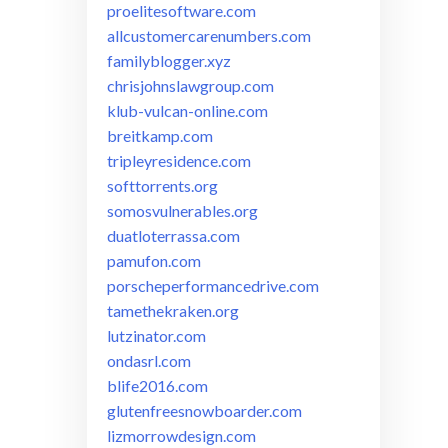
proelitesoftware.com
allcustomercarenumbers.com
familyblogger.xyz
chrisjohnslawgroup.com
klub-vulcan-online.com
breitkamp.com
tripleyresidence.com
softtorrents.org
somosvulnerables.org
duatloterrassa.com
pamufon.com
porscheperformancedrive.com
tamethekraken.org
lutzinator.com
ondasrl.com
blife2016.com
glutenfreesnowboarder.com
lizmorrowdesign.com