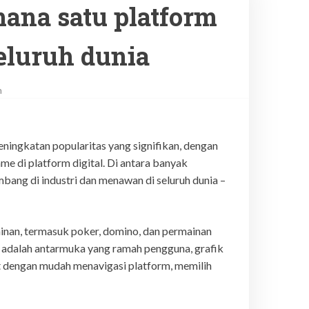
ana satu platform
eluruh dunia
n
eningkatan popularitas yang signifikan, dengan
 di platform digital. Di antara banyak
bang di industri dan menawan di seluruh dunia –
nan, termasuk poker, domino, dan permainan
n adalah antarmuka yang ramah pengguna, grafik
t dengan mudah menavigasi platform, memilih