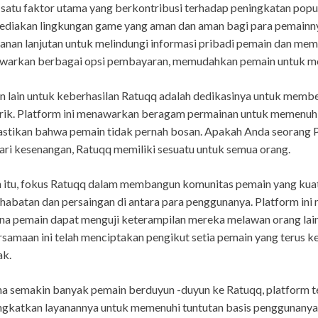
 satu faktor utama yang berkontribusi terhadap peningkatan pop
diakan lingkungan game yang aman dan aman bagi para pemainny
nan lanjutan untuk melindungi informasi pribadi pemain dan memas
arkan berbagai opsi pembayaran, memudahkan pemain untuk me
n lain untuk keberhasilan Ratuqq adalah dedikasinya untuk mem
ik. Platform ini menawarkan beragam permainan untuk memenuhi 
tikan bahwa pemain tidak pernah bosan. Apakah Anda seorang P
ri kesenangan, Ratuqq memiliki sesuatu untuk semua orang.
n itu, fokus Ratuqq dalam membangun komunitas pemain yang ku
habatan dan persaingan di antara para penggunanya. Platform ini 
na pemain dapat menguji keterampilan mereka melawan orang lai
samaan ini telah menciptakan pengikut setia pemain yang terus 
ak.
a semakin banyak pemain berduyun -duyun ke Ratuqq, platform 
gkatkan layanannya untuk memenuhi tuntutan basis penggunanya