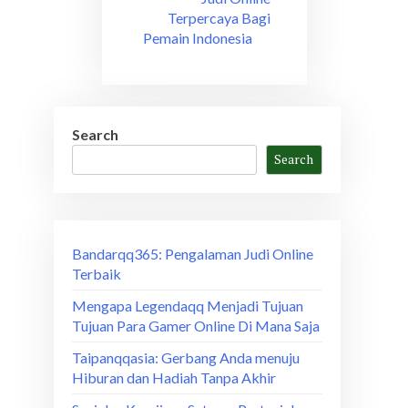
Terpercaya Bagi
Pemain Indonesia
Search
Search
Bandarqq365: Pengalaman Judi Online
Terbaik
Mengapa Legendaqq Menjadi Tujuan
Tujuan Para Gamer Online Di Mana Saja
Taipanqqasia: Gerbang Anda menuju
Hiburan dan Hadiah Tanpa Akhir