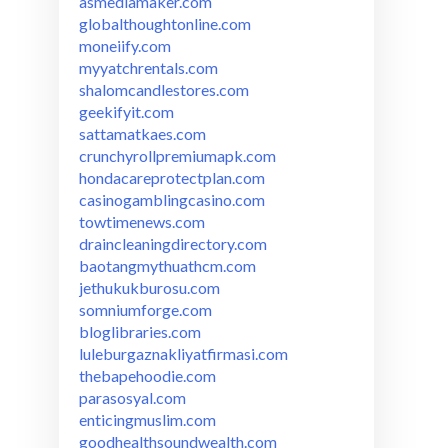
asmediamaker.com
globalthoughtonline.com
moneiify.com
myyatchrentals.com
shalomcandlestores.com
geekifyit.com
sattamatkaes.com
crunchyrollpremiumapk.com
hondacareprotectplan.com
casinogamblingcasino.com
towtimenews.com
draincleaningdirectory.com
baotangmythuathcm.com
jethukukburosu.com
somniumforge.com
bloglibraries.com
luleburgaznakliyatfirmasi.com
thebapehoodie.com
parasosyal.com
enticingmuslim.com
goodhealthsoundwealth.com