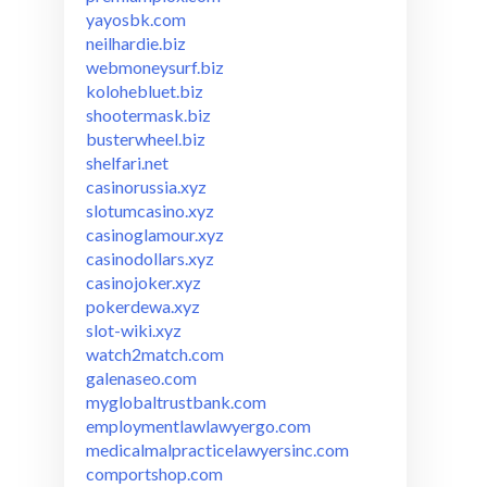
yayosbk.com
neilhardie.biz
webmoneysurf.biz
kolohebluet.biz
shootermask.biz
busterwheel.biz
shelfari.net
casinorussia.xyz
slotumcasino.xyz
casinoglamour.xyz
casinodollars.xyz
casinojoker.xyz
pokerdewa.xyz
slot-wiki.xyz
watch2match.com
galenaseo.com
myglobaltrustbank.com
employmentlawlawyergo.com
medicalmalpracticelawyersinc.com
comportshop.com