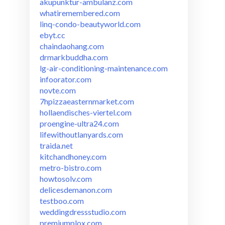
akupunktur-ambulanz.com
whatiremembered.com
linq-condo-beautyworld.com
ebyt.cc
chaindaohang.com
drmarkbuddha.com
lg-air-conditioning-maintenance.com
infoorator.com
novte.com
7hpizzaeasternmarket.com
hollaendisches-viertel.com
proengine-ultra24.com
lifewithoutlanyards.com
traida.net
kitchandhoney.com
metro-bistro.com
howtosolv.com
delicesdemanon.com
testboo.com
weddingdressstudio.com
premiumplox.com