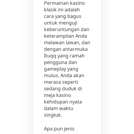
Permainan kasino
klasik ini adalah
cara yang bagus
untuk menguji
keberuntungan dan
keterampilan Anda
melawan lawan, dan
dengan antarmuka
Ituqq yang ramah
pengguna dan
gameplay yang
mulus, Anda akan
merasa seperti
sedang duduk di
meja kasino
kehidupan nyata
dalam waktu
singkat.
Apa pun jenis