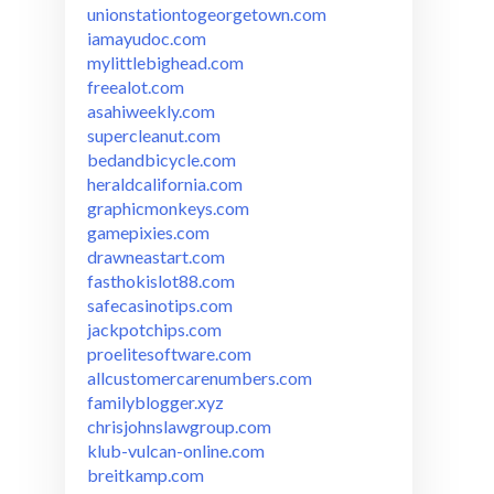
unionstationtogeorgetown.com
iamayudoc.com
mylittlebighead.com
freealot.com
asahiweekly.com
supercleanut.com
bedandbicycle.com
heraldcalifornia.com
graphicmonkeys.com
gamepixies.com
drawneastart.com
fasthokislot88.com
safecasinotips.com
jackpotchips.com
proelitesoftware.com
allcustomercarenumbers.com
familyblogger.xyz
chrisjohnslawgroup.com
klub-vulcan-online.com
breitkamp.com