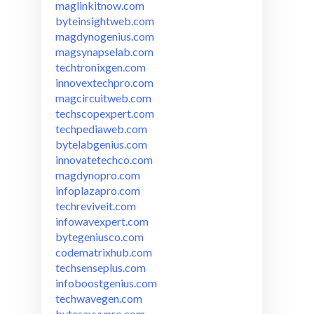
maglinkitnow.com
byteinsightweb.com
magdynogenius.com
magsynapselab.com
techtronixgen.com
innovextechpro.com
magcircuitweb.com
techscopexpert.com
techpediaweb.com
bytelabgenius.com
innovatetechco.com
magdynopro.com
infoplazapro.com
techreviveit.com
infowavexpert.com
bytegeniusco.com
codematrixhub.com
techsenseplus.com
infoboostgenius.com
techwavegen.com
bytesavvypro.com