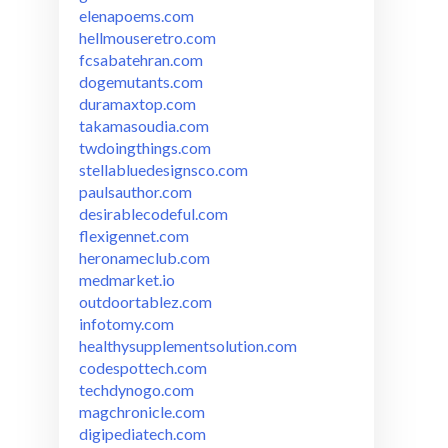
elenapoems.com
hellmouseretro.com
fcsabatehran.com
dogemutants.com
duramaxtop.com
takamasoudia.com
twdoingthings.com
stellabluedesignsco.com
paulsauthor.com
desirablecodeful.com
flexigennet.com
heronameclub.com
medmarket.io
outdoortablez.com
infotomy.com
healthysupplementsolution.com
codespottech.com
techdynogo.com
magchronicle.com
digipediatech.com