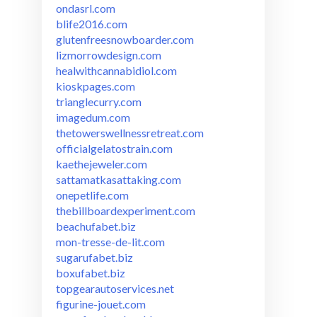
ondasrl.com
blife2016.com
glutenfreesnowboarder.com
lizmorrowdesign.com
healwithcannabidiol.com
kioskpages.com
trianglecurry.com
imagedum.com
thetowerswellnessretreat.com
officialgelatostrain.com
kaethejeweler.com
sattamatkasattaking.com
onepetlife.com
thebillboardexperiment.com
beachufabet.biz
mon-tresse-de-lit.com
sugarufabet.biz
boxufabet.biz
topgearautoservices.net
figurine-jouet.com