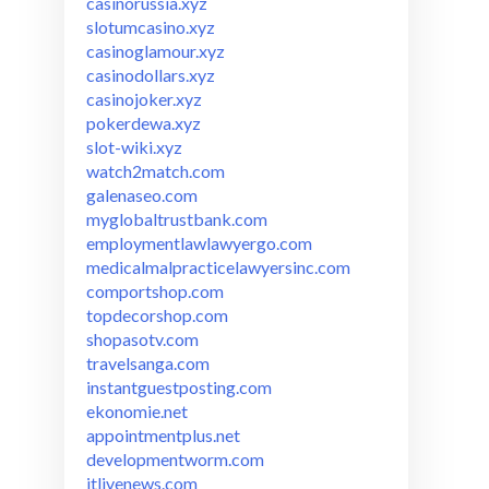
casinorussia.xyz
slotumcasino.xyz
casinoglamour.xyz
casinodollars.xyz
casinojoker.xyz
pokerdewa.xyz
slot-wiki.xyz
watch2match.com
galenaseo.com
myglobaltrustbank.com
employmentlawlawyergo.com
medicalmalpracticelawyersinc.com
comportshop.com
topdecorshop.com
shopasotv.com
travelsanga.com
instantguestposting.com
ekonomie.net
appointmentplus.net
developmentworm.com
itlivenews.com