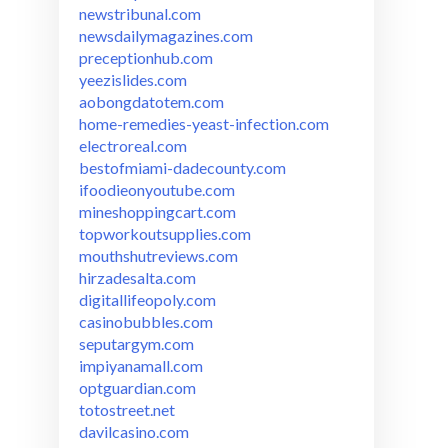
newstribunal.com
newsdailymagazines.com
preceptionhub.com
yeezislides.com
aobongdatotem.com
home-remedies-yeast-infection.com
electroreal.com
bestofmiami-dadecounty.com
ifoodieonyoutube.com
mineshoppingcart.com
topworkoutsupplies.com
mouthshutreviews.com
hirzadesalta.com
digitallifeopoly.com
casinobubbles.com
seputargym.com
impiyanamall.com
optguardian.com
totostreet.net
davilcasino.com