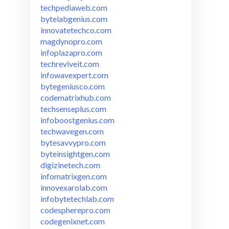
techpediaweb.com
bytelabgenius.com
innovatetechco.com
magdynopro.com
infoplazapro.com
techreviveit.com
infowavexpert.com
bytegeniusco.com
codematrixhub.com
techsenseplus.com
infoboostgenius.com
techwavegen.com
bytesavvypro.com
byteinsightgen.com
digizinetech.com
infomatrixgen.com
innovexarolab.com
infobytetechlab.com
codespherepro.com
codegenixnet.com