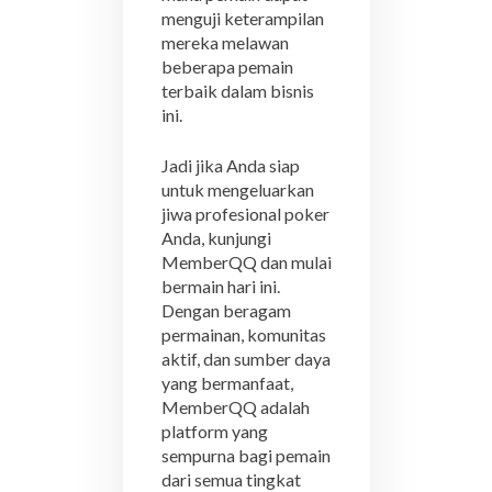
menguji keterampilan
mereka melawan
beberapa pemain
terbaik dalam bisnis
ini.
Jadi jika Anda siap
untuk mengeluarkan
jiwa profesional poker
Anda, kunjungi
MemberQQ dan mulai
bermain hari ini.
Dengan beragam
permainan, komunitas
aktif, dan sumber daya
yang bermanfaat,
MemberQQ adalah
platform yang
sempurna bagi pemain
dari semua tingkat