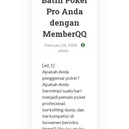
Batin Poker
Pro Anda
dengan
MemberQQ
-
February 26, 2026
-
admin
[ad_1]
Apakah Anda
penggemar poker?
Apakah Anda
bermimpi suatu hari
menjadi pemain poker
profesional,
berkeliling dunia, dan
berkompetisi di
turnamen berisiko
tinggi? Jika iya, maka