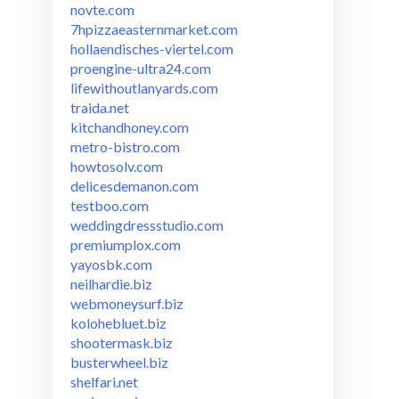
novte.com
7hpizzaeasternmarket.com
hollaendisches-viertel.com
proengine-ultra24.com
lifewithoutlanyards.com
traida.net
kitchandhoney.com
metro-bistro.com
howtosolv.com
delicesdemanon.com
testboo.com
weddingdressstudio.com
premiumplox.com
yayosbk.com
neilhardie.biz
webmoneysurf.biz
kolohebluet.biz
shootermask.biz
busterwheel.biz
shelfari.net