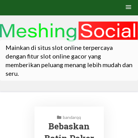
Skip
to
content
Mainkan di situs slot online terpercaya
dengan fitur slot online gacor yang
memberikan peluang menang lebih mudah dan
seru.
bandarqq
Bebaskan