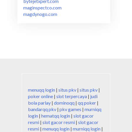
bytejetxpert.com
maginspectco.com
magdynogo.com
menuqq login
|
situs pkv
|
situs pkv
|
poker online
|
slot terpercaya
|
judi
bola parlay
|
dominoqq
|
qq poker
|
bandarqq pkv
|
pkv games
|
murniqq
login
|
hematqq login
|
slot gacor
resmi
|
slot gacor resmi
|
slot gacor
resmi
|
menuqq login
|
murniqq login
|