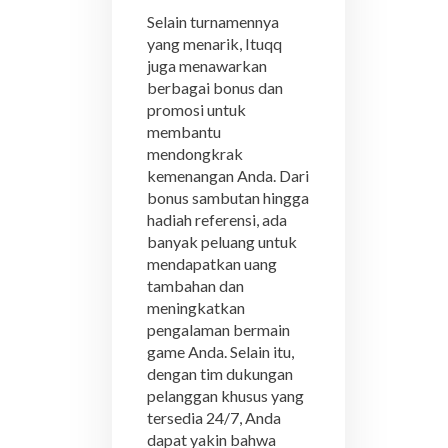
Selain turnamennya
yang menarik, Ituqq
juga menawarkan
berbagai bonus dan
promosi untuk
membantu
mendongkrak
kemenangan Anda. Dari
bonus sambutan hingga
hadiah referensi, ada
banyak peluang untuk
mendapatkan uang
tambahan dan
meningkatkan
pengalaman bermain
game Anda. Selain itu,
dengan tim dukungan
pelanggan khusus yang
tersedia 24/7, Anda
dapat yakin bahwa