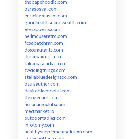
thebapehoodie.com
parasosyal.com
enticingmuslim.com
goodhealthsoundwealth.com
elenapoems.com
hellmouseretro.com
fcsabatehran.com
dogemutants.com
duramaxtop.com
takamasoudia.com
twdoingthings.com
stellabluedesignsco.com
paulsauthor.com
desirablecodeful.com
flexigennet.com
heronameclub.com
medmarket.io
outdoortablez.com
infotomy.com
healthysupplementsolution.com
codespottech.com