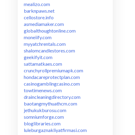
mealizo.com
barknpaws.net
cellostore.info
asmediamaker.com
globalthoughtonline.com
moneiify.com
myyatchrentals.com
shalomcandlestores.com
geekifyit.com
sattamatkaes.com
crunchyrollpremiumapk.com
hondacareprotectplan.com
casinogamblingcasino.com
towtimenews.com
draincleaningdirectory.com
baotangmythuathcm.com
jethukukburosu.com
somniumforge.com
bloglibraries.com
luleburgaznakliyatfirmasi.com