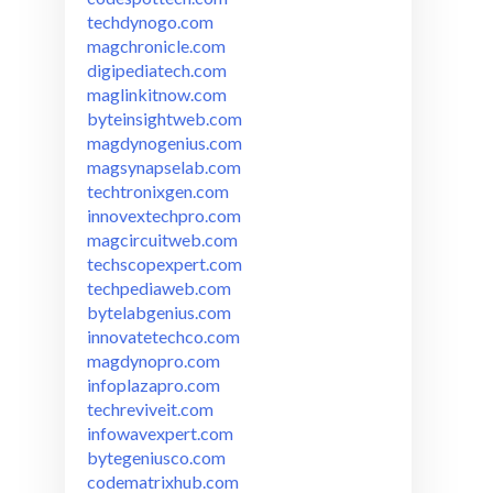
techdynogo.com
magchronicle.com
digipediatech.com
maglinkitnow.com
byteinsightweb.com
magdynogenius.com
magsynapselab.com
techtronixgen.com
innovextechpro.com
magcircuitweb.com
techscopexpert.com
techpediaweb.com
bytelabgenius.com
innovatetechco.com
magdynopro.com
infoplazapro.com
techreviveit.com
infowavexpert.com
bytegeniusco.com
codematrixhub.com