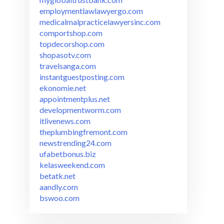
employmentlawlawyergo.com
medicalmalpracticelawyersinc.com
comportshop.com
topdecorshop.com
shopasotv.com
travelsanga.com
instantguestposting.com
ekonomie.net
appointmentplus.net
developmentworm.com
itlivenews.com
theplumbingfremont.com
newstrending24.com
ufabetbonus.biz
kelasweekend.com
betatk.net
aandly.com
bswoo.com