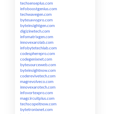
techsenseplus.com
infoboostgenius.com
techwavegen.com
bytesavvypro.com
byteinsightgen.com
digizinetech.com
infomatrixgen.com
innovexarolab.com
infobytetechlab.com
codespherepro.com
codegenixnet.com
bytesourceweb.com
byteinsightnow.com
coderevivetech.com
magrevolveco.com
innovexarotech.com
infovortexpro.com
magcircuitplus.com
techscopeitnow.com
bytetronixnet.com