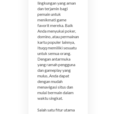
lingkungan yang aman
dan terjamin bagi
pemain untuk
menikmati game
favorit mereka. Baik
Anda menyukai poker,
domino, atau permainan
kartu populer lainnya,
Ituqq memiliki sesuatu
untuk semua orang.
Dengan antarmuka
yang ramah pengguna
dan gameplay yang
mulus, Anda dapat
dengan mudah
menavigasi situs dan
mulai bermain dalam
waktu singkat.
Salah satu fitur utama