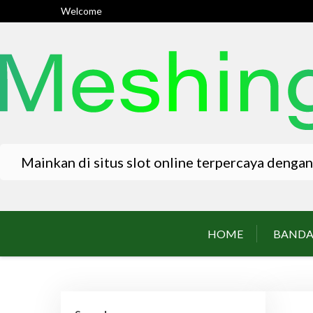
Skip
Welcome
to
content
Mainkan di situs slot online terpercaya denga
HOME
BAND