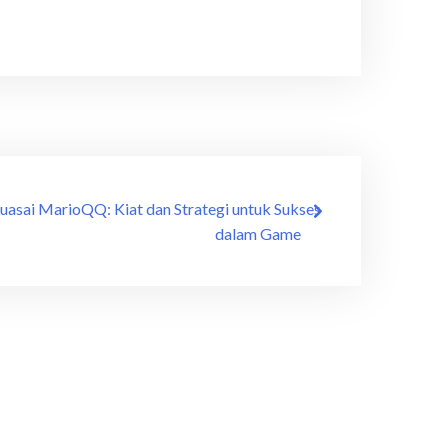
asai MarioQQ: Kiat dan Strategi untuk Sukses
dalam Game