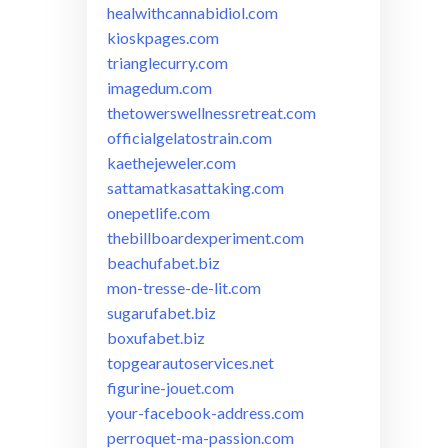
healwithcannabidiol.com
kioskpages.com
trianglecurry.com
imagedum.com
thetowerswellnessretreat.com
officialgelatostrain.com
kaethejeweler.com
sattamatkasattaking.com
onepetlife.com
thebillboardexperiment.com
beachufabet.biz
mon-tresse-de-lit.com
sugarufabet.biz
boxufabet.biz
topgearautoservices.net
figurine-jouet.com
your-facebook-address.com
perroquet-ma-passion.com