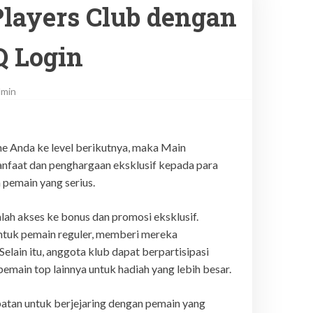
Players Club dengan
 Login
dmin
e Anda ke level berikutnya, maka Main
nfaat dan penghargaan eksklusif kepada para
 pemain yang serius.
lah akses ke bonus dan promosi eksklusif.
ntuk pemain reguler, memberi mereka
ain itu, anggota klub dapat berpartisipasi
main top lainnya untuk hadiah yang lebih besar.
patan untuk berjejaring dengan pemain yang