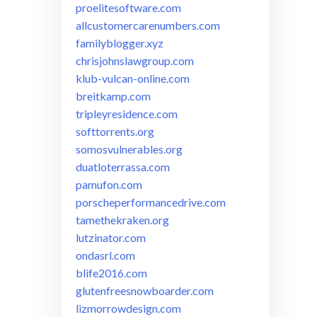
proelitesoftware.com
allcustomercarenumbers.com
familyblogger.xyz
chrisjohnslawgroup.com
klub-vulcan-online.com
breitkamp.com
tripleyresidence.com
softtorrents.org
somosvulnerables.org
duatloterrassa.com
pamufon.com
porscheperformancedrive.com
tamethekraken.org
lutzinator.com
ondasrl.com
blife2016.com
glutenfreesnowboarder.com
lizmorrowdesign.com