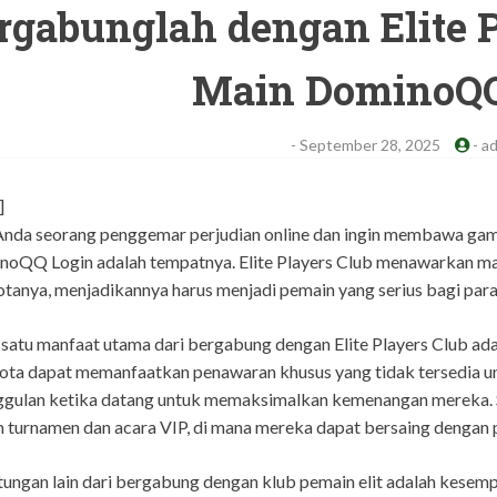
rgabunglah dengan Elite 
Main DominoQQ
-
September 28, 2025
-
a
]
Anda seorang penggemar perjudian online dan ingin membawa gam
oQQ Login adalah tempatnya. Elite Players Club menawarkan ma
tanya, menjadikannya harus menjadi pemain yang serius bagi para
 satu manfaat utama dari bergabung dengan Elite Players Club ada
ta dapat memanfaatkan penawaran khusus yang tidak tersedia u
gulan ketika datang untuk memaksimalkan kemenangan mereka. Sel
 turnamen dan acara VIP, di mana mereka dapat bersaing dengan pe
ungan lain dari bergabung dengan klub pemain elit adalah kesem