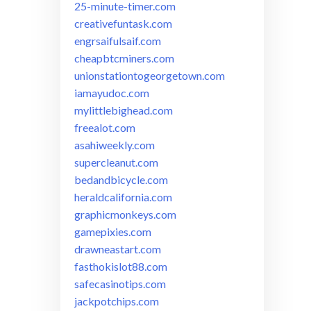
25-minute-timer.com
creativefuntask.com
engrsaifulsaif.com
cheapbtcminers.com
unionstationtogeorgetown.com
iamayudoc.com
mylittlebighead.com
freealot.com
asahiweekly.com
supercleanut.com
bedandbicycle.com
heraldcalifornia.com
graphicmonkeys.com
gamepixies.com
drawneastart.com
fasthokislot88.com
safecasinotips.com
jackpotchips.com