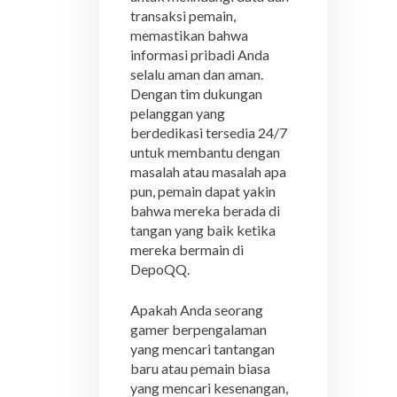
transaksi pemain,
memastikan bahwa
informasi pribadi Anda
selalu aman dan aman.
Dengan tim dukungan
pelanggan yang
berdedikasi tersedia 24/7
untuk membantu dengan
masalah atau masalah apa
pun, pemain dapat yakin
bahwa mereka berada di
tangan yang baik ketika
mereka bermain di
DepoQQ.
Apakah Anda seorang
gamer berpengalaman
yang mencari tantangan
baru atau pemain biasa
yang mencari kesenangan,