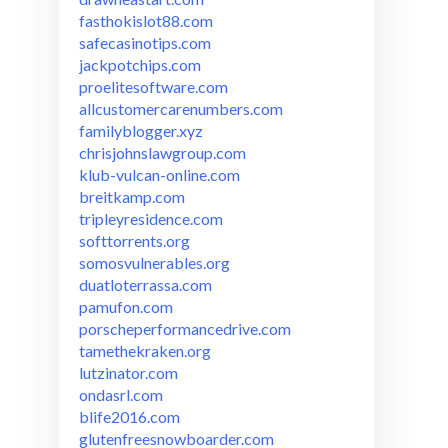
fasthokislot88.com
safecasinotips.com
jackpotchips.com
proelitesoftware.com
allcustomercarenumbers.com
familyblogger.xyz
chrisjohnslawgroup.com
klub-vulcan-online.com
breitkamp.com
tripleyresidence.com
softtorrents.org
somosvulnerables.org
duatloterrassa.com
pamufon.com
porscheperformancedrive.com
tamethekraken.org
lutzinator.com
ondasrl.com
blife2016.com
glutenfreesnowboarder.com