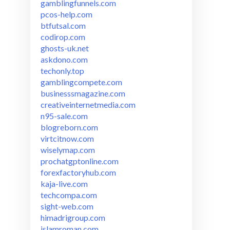
gamblingfunnels.com
pcos-help.com
btfutsal.com
codirop.com
ghosts-uk.net
askdono.com
techonly.top
gamblingcompete.com
businesssmagazine.com
creativeinternetmedia.com
n95-sale.com
blogreborn.com
virtcitnow.com
wiselymap.com
prochatgptonline.com
forexfactoryhub.com
kaja-live.com
techcompa.com
sight-web.com
himadrigroup.com
islamroman.com