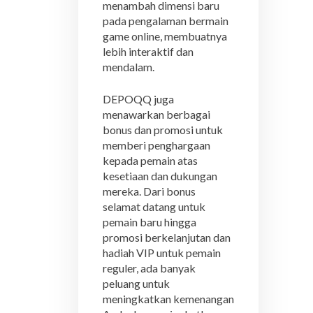
menambah dimensi baru
pada pengalaman bermain
game online, membuatnya
lebih interaktif dan
mendalam.
DEPOQQ juga
menawarkan berbagai
bonus dan promosi untuk
memberi penghargaan
kepada pemain atas
kesetiaan dan dukungan
mereka. Dari bonus
selamat datang untuk
pemain baru hingga
promosi berkelanjutan dan
hadiah VIP untuk pemain
reguler, ada banyak
peluang untuk
meningkatkan kemenangan