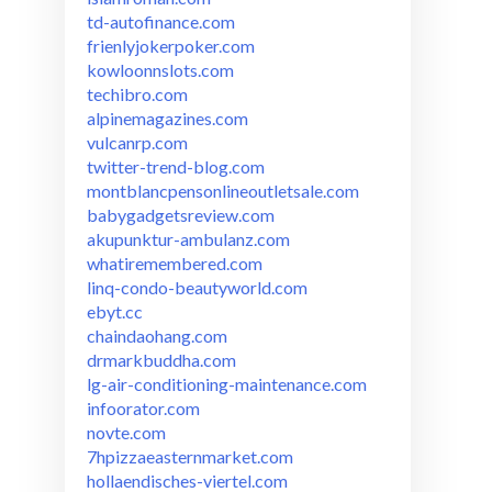
td-autofinance.com
frienlyjokerpoker.com
kowloonnslots.com
techibro.com
alpinemagazines.com
vulcanrp.com
twitter-trend-blog.com
montblancpensonlineoutletsale.com
babygadgetsreview.com
akupunktur-ambulanz.com
whatiremembered.com
linq-condo-beautyworld.com
ebyt.cc
chaindaohang.com
drmarkbuddha.com
lg-air-conditioning-maintenance.com
infoorator.com
novte.com
7hpizzaeasternmarket.com
hollaendisches-viertel.com