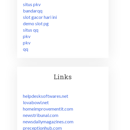
situs pkv
bandarqq
slot gacor hari ini
demo slot pg
situs qq
pkv
pkv
qq
Links
helpdesksoftwares.net
lovabowl.net
homeimprovementit.com
newstribunal.com
newsdailymagazines.com
preceptionhub.com