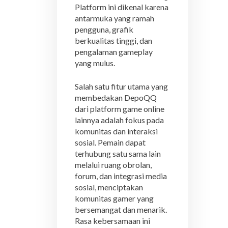
Platform ini dikenal karena
antarmuka yang ramah
pengguna, grafik
berkualitas tinggi, dan
pengalaman gameplay
yang mulus.
Salah satu fitur utama yang
membedakan DepoQQ
dari platform game online
lainnya adalah fokus pada
komunitas dan interaksi
sosial. Pemain dapat
terhubung satu sama lain
melalui ruang obrolan,
forum, dan integrasi media
sosial, menciptakan
komunitas gamer yang
bersemangat dan menarik.
Rasa kebersamaan ini