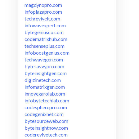
magdynopro.com
infoplazapro.com
techreviveit.com
infowavexpert.com
bytegeniusco.com
codematrixhub.com
techsenseplus.com
infoboostgenius.com
techwavegen.com
bytesavvypro.com
byteinsightgen.com
digizinetech.com
infomatrixgen.com
innovexarolab.com
infobytetechlab.com
codespherepro.com
codegenixnet.com
bytesourceweb.com
byteinsightnow.com
coderevivetech.com