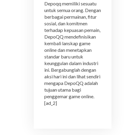
Depoqq memiliki sesuatu
untuk semua orang. Dengan
berbagai permainan, fitur
sosial, dan komitmen
terhadap kepuasan pemain,
DepoQQ mendefinisikan
kembali lanskap game
online dan menetapkan
standar baru untuk
keunggulan dalam industri
ini. Bergabunglah dengan
aksi hari ini dan lihat sendiri
mengapa DepoQQ adalah
tujuan utama bagi
penggemar game online.
[ad_2]