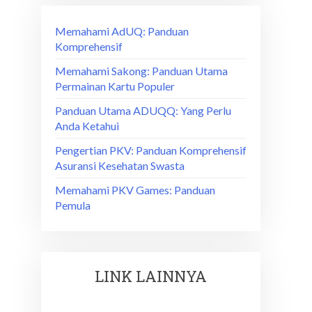
Memahami AdUQ: Panduan
Komprehensif
Memahami Sakong: Panduan Utama
Permainan Kartu Populer
Panduan Utama ADUQQ: Yang Perlu
Anda Ketahui
Pengertian PKV: Panduan Komprehensif
Asuransi Kesehatan Swasta
Memahami PKV Games: Panduan
Pemula
LINK LAINNYA