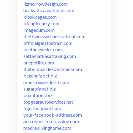
lizmorrowdesign.com
healwithcannabidiol.com
kioskpages.com
trianglecurry.com
imagedum.com
thetowerswellnessretreat.com
officialgelatostrain.com
kaethejeweler.com
sattamatkasattaking.com
onepetlife.com
thebillboardexperiment.com
beachufabet.biz
mon-tresse-de-lit.com
sugarufabet.biz
boxufabet.biz
topgearautoservices.net
figurine-jouet.com
your-facebook-address.com
perroquet-ma-passion.com
modrenlivinghome.com