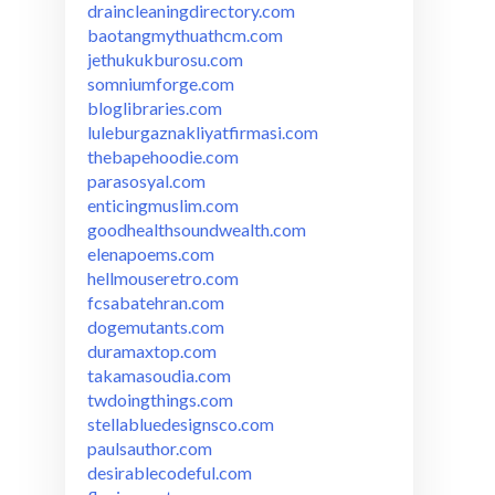
draincleaningdirectory.com
baotangmythuathcm.com
jethukukburosu.com
somniumforge.com
bloglibraries.com
luleburgaznakliyatfirmasi.com
thebapehoodie.com
parasosyal.com
enticingmuslim.com
goodhealthsoundwealth.com
elenapoems.com
hellmouseretro.com
fcsabatehran.com
dogemutants.com
duramaxtop.com
takamasoudia.com
twdoingthings.com
stellabluedesignsco.com
paulsauthor.com
desirablecodeful.com