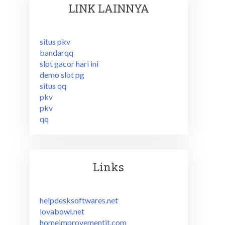
LINK LAINNYA
situs pkv
bandarqq
slot gacor hari ini
demo slot pg
situs qq
pkv
pkv
qq
Links
helpdesksoftwares.net
lovabowl.net
homeimprovementit.com