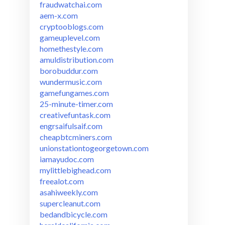
fraudwatchai.com
aem-x.com
cryptooblogs.com
gameuplevel.com
homethestyle.com
amuldistribution.com
borobuddur.com
wundermusic.com
gamefungames.com
25-minute-timer.com
creativefuntask.com
engrsaifulsaif.com
cheapbtcminers.com
unionstationtogeorgetown.com
iamayudoc.com
mylittlebighead.com
freealot.com
asahiweekly.com
supercleanut.com
bedandbicycle.com