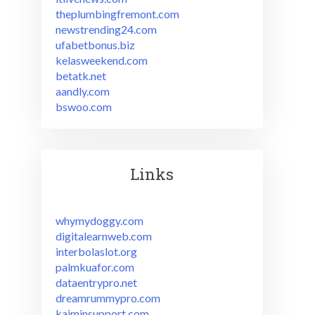
theplumbingfremont.com
newstrending24.com
ufabetbonus.biz
kelasweekend.com
betatk.net
aandly.com
bswoo.com
Links
whymydoggy.com
digitalearnweb.com
interbolaslot.org
palmkuafor.com
dataentrypro.net
dreamrummypro.com
kaiminsupport.com