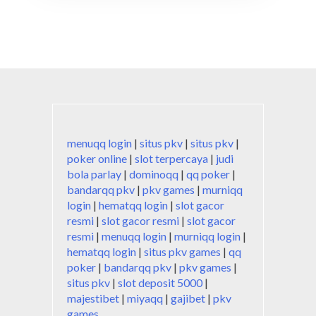
menuqq login
|
situs pkv
|
situs pkv
|
poker online
|
slot terpercaya
|
judi
bola parlay
|
dominoqq
|
qq poker
|
bandarqq pkv
|
pkv games
|
murniqq
login
|
hematqq login
|
slot gacor
resmi
|
slot gacor resmi
|
slot gacor
resmi
|
menuqq login
|
murniqq login
|
hematqq login
|
situs pkv games
|
qq
poker
|
bandarqq pkv
|
pkv games
|
situs pkv
|
slot deposit 5000
|
majestibet
|
miyaqq
|
gajibet
|
pkv
games