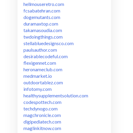
hellmouseretro.com
fcsabatehran.com
dogemutants.com
duramaxtop.com
takamasoudia.com
twdoingthings.com
stellabluedesignsco.com
paulsauthor.com
desirablecodeful.com
flexigennet.com
heronameclub.com
medmarket.io
outdoortablez.com
infotomy.com
healthysupplementsolution.com
codespottech.com
techdynogo.com
magchronicle.com
digipediatech.com
maglinkitnow.com