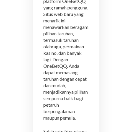
platform OneBetQQ
yang ramah pengguna.
Situs web baru yang
menarik ini
menawarkan beragam
pilihan taruhan,
termasuk taruhan
olahraga, permainan
kasino, dan banyak
lagi. Dengan
OneBetQQ, Anda
dapat memasang
taruhan dengan cepat
dan mudah,
menjadikannya pilihan
sempurna baik bagi
petaruh
berpengalaman
maupun pemula.
Salah satu fitur utama