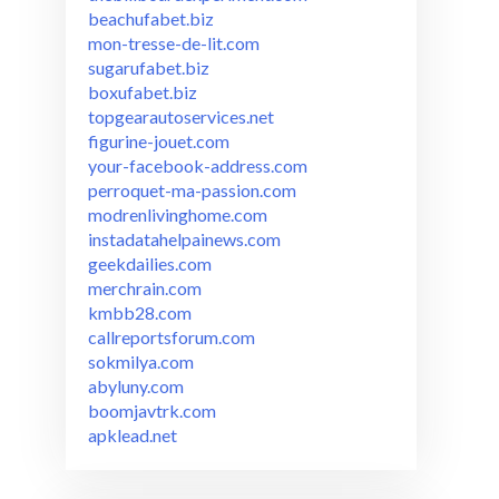
beachufabet.biz
mon-tresse-de-lit.com
sugarufabet.biz
boxufabet.biz
topgearautoservices.net
figurine-jouet.com
your-facebook-address.com
perroquet-ma-passion.com
modrenlivinghome.com
instadatahelpainews.com
geekdailies.com
merchrain.com
kmbb28.com
callreportsforum.com
sokmilya.com
abyluny.com
boomjavtrk.com
apklead.net