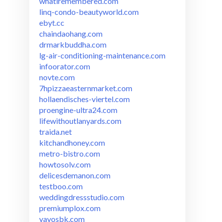
whatiremembered.com
linq-condo-beautyworld.com
ebyt.cc
chaindaohang.com
drmarkbuddha.com
lg-air-conditioning-maintenance.com
infoorator.com
novte.com
7hpizzaeasternmarket.com
hollaendisches-viertel.com
proengine-ultra24.com
lifewithoutlanyards.com
traida.net
kitchandhoney.com
metro-bistro.com
howtosolv.com
delicesdemanon.com
testboo.com
weddingdressstudio.com
premiumplox.com
yayosbk.com