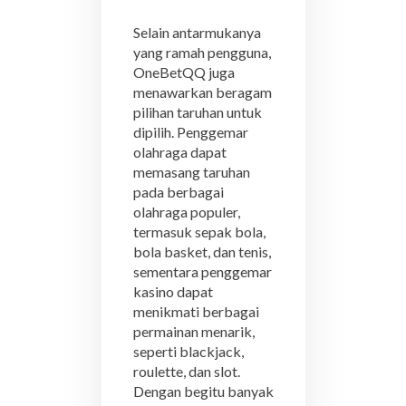
Selain antarmukanya
yang ramah pengguna,
OneBetQQ juga
menawarkan beragam
pilihan taruhan untuk
dipilih. Penggemar
olahraga dapat
memasang taruhan
pada berbagai
olahraga populer,
termasuk sepak bola,
bola basket, dan tenis,
sementara penggemar
kasino dapat
menikmati berbagai
permainan menarik,
seperti blackjack,
roulette, dan slot.
Dengan begitu banyak