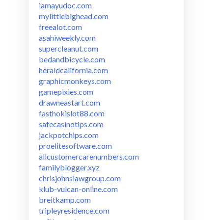
iamayudoc.com
mylittlebighead.com
freealot.com
asahiweekly.com
supercleanut.com
bedandbicycle.com
heraldcalifornia.com
graphicmonkeys.com
gamepixies.com
drawneastart.com
fasthokislot88.com
safecasinotips.com
jackpotchips.com
proelitesoftware.com
allcustomercarenumbers.com
familyblogger.xyz
chrisjohnslawgroup.com
klub-vulcan-online.com
breitkamp.com
tripleyresidence.com