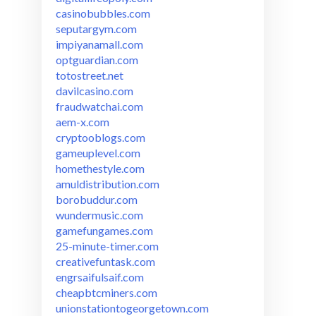
casinobubbles.com
seputargym.com
impiyanamall.com
optguardian.com
totostreet.net
davilcasino.com
fraudwatchai.com
aem-x.com
cryptooblogs.com
gameuplevel.com
homethestyle.com
amuldistribution.com
borobuddur.com
wundermusic.com
gamefungames.com
25-minute-timer.com
creativefuntask.com
engrsaifulsaif.com
cheapbtcminers.com
unionstationtogeorgetown.com