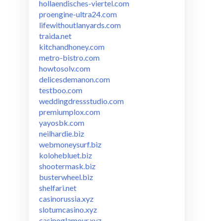
hollaendisches-viertel.com
proengine-ultra24.com
lifewithoutlanyards.com
traida.net
kitchandhoney.com
metro-bistro.com
howtosolv.com
delicesdemanon.com
testboo.com
weddingdressstudio.com
premiumplox.com
yayosbk.com
neilhardie.biz
webmoneysurf.biz
kolohebluet.biz
shootermask.biz
busterwheel.biz
shelfari.net
casinorussia.xyz
slotumcasino.xyz
casinoglamour.xyz