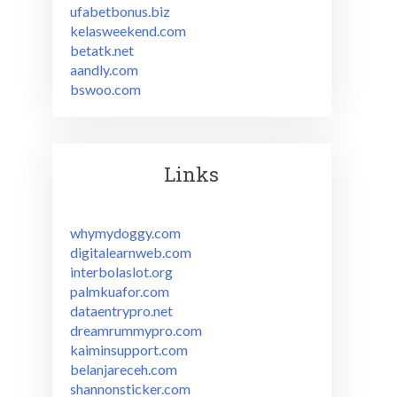
ufabetbonus.biz
kelasweekend.com
betatk.net
aandly.com
bswoo.com
Links
whymydoggy.com
digitalearnweb.com
interbolaslot.org
palmkuafor.com
dataentrypro.net
dreamrummypro.com
kaiminsupport.com
belanjareceh.com
shannonsticker.com