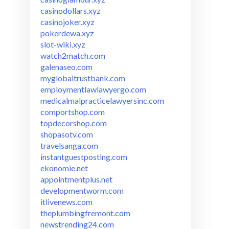
casinodollars.xyz
casinojoker.xyz
pokerdewa.xyz
slot-wiki.xyz
watch2match.com
galenaseo.com
myglobaltrustbank.com
employmentlawlawyergo.com
medicalmalpracticelawyersinc.com
comportshop.com
topdecorshop.com
shopasotv.com
travelsanga.com
instantguestposting.com
ekonomie.net
appointmentplus.net
developmentworm.com
itlivenews.com
theplumbingfremont.com
newstrending24.com