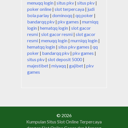
menuqq login
|
situs pkv
|
situs pkv
|
poker online
|
slot terpercaya
|
judi
bola parlay
|
dominoqq
|
qq poker
|
bandarqq pkv
|
pkv games
|
murniqq
login
|
hematqq login
|
slot gacor
resmi
|
slot gacor resmi
|
slot gacor
resmi
|
menuqq login
|
murniqq login
|
hematqq login
|
situs pkv games
|
qq
poker
|
bandarqq pkv
|
pkv games
|
situs pkv
|
slot deposit 5000
|
majestibet
|
miyaqq
|
gajibet
|
pkv
games
© 2026
Kumpulan Situs Slot Online Terpercaya
dengan Slot Online Gacor dan Menang