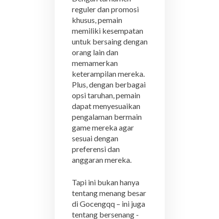
reguler dan promosi
khusus, pemain
memiliki kesempatan
untuk bersaing dengan
orang lain dan
memamerkan
keterampilan mereka.
Plus, dengan berbagai
opsi taruhan, pemain
dapat menyesuaikan
pengalaman bermain
game mereka agar
sesuai dengan
preferensi dan
anggaran mereka.
Tapi ini bukan hanya
tentang menang besar
di Gocengqq – ini juga
tentang bersenang -