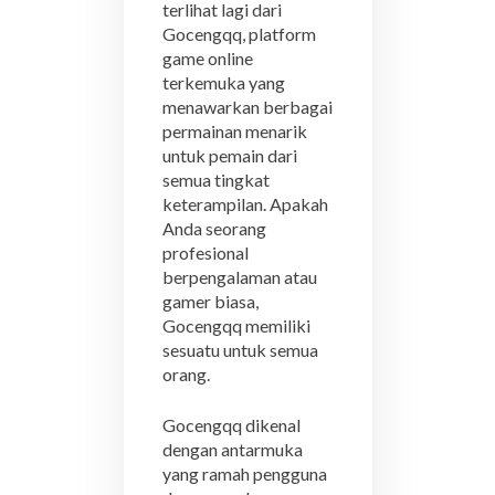
terlihat lagi dari
Gocengqq, platform
game online
terkemuka yang
menawarkan berbagai
permainan menarik
untuk pemain dari
semua tingkat
keterampilan. Apakah
Anda seorang
profesional
berpengalaman atau
gamer biasa,
Gocengqq memiliki
sesuatu untuk semua
orang.
Gocengqq dikenal
dengan antarmuka
yang ramah pengguna