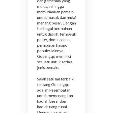
dan gameplay yang
mulus, sehingga
memudahkan pemain
untuk masuk dan mulai
menang besar. Dengan
berbagai permainan
untuk dipilih, termasuk
poker, domino, dan
permainan kasino
populer lainnya,
Gocengqq memiliki
sesuatu untuk setiap
jenis pemain.
Salah satu hal terbaik
tentang Gocengqq
adalah kesempatan
untuk memenangkan
hadiah besar dan
hadiah uang tunai.
Dengan turnamen