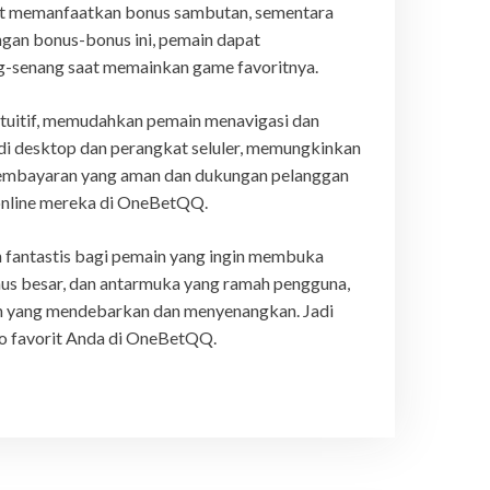
 memanfaatkan bonus sambutan, sementara
ngan bonus-bonus ini, pemain dapat
g-senang saat memainkan game favoritnya.
tuitif, memudahkan pemain menavigasi dan
 di desktop dan perangkat seluler, memungkinkan
pembayaran yang aman dan dukungan pelanggan
 online mereka di OneBetQQ.
n fantastis bagi pemain yang ingin membuka
nus besar, dan antarmuka yang ramah pengguna,
yang mendebarkan dan menyenangkan. Jadi
no favorit Anda di OneBetQQ.