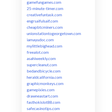
gamefungames.com
25-minute-timer.com
creativefuntask.com
engrsaifulsaif.com
cheapbtcminers.com
unionstationtogeorgetown.com
iamayudoc.com
mylittlebighead.com
freealot.com
asahiweekly.com
supercleanut.com
bedandbicycle.com
heraldcalifornia.com
graphicmonkeys.com
gamepixies.com
drawneastart.com
fasthokislot88.com
safecasinotips.com