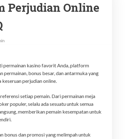
 Perjudian Online
Q
min
 permainan kasino favorit Anda, platform
n permainan, bonus besar, dan antarmuka yang
eseruan perjudian online.
erensi setiap pemain. Dari permainan meja
oker populer, selalu ada sesuatu untuk semua
 langsung, memberikan pemain kesempatan untuk
ndiri.
n bonus dan promosi yang melimpah untuk