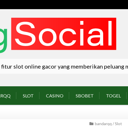
n fitur slot online gacor yang memberikan peluang
ARQQ
SLOT
CASINO
SBOBET
TOGEL
bandarqq
/
Slot