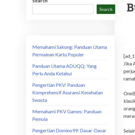
Search
B
Search
Memahami Sakong: Panduan Utama
Permainan Kartu Populer
[ad_1
Jika 
Panduan Utama ADUQQ: Yang
perju
Perlu Anda Ketahui
ramah
Pengertian PKV: Panduan
Komprehensif Asuransi Kesehatan
OneBe
Swasta
klasi
orang
Memahami PKV Games: Panduan
meras
Pemula
Pengertian Domino99: Dasar-Dasar
Selai