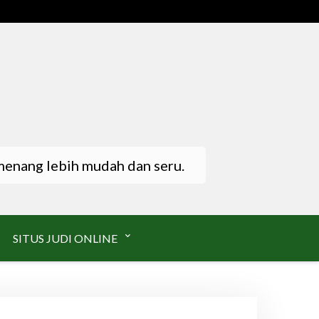
 menang lebih mudah dan seru.
SITUS JUDI ONLINE