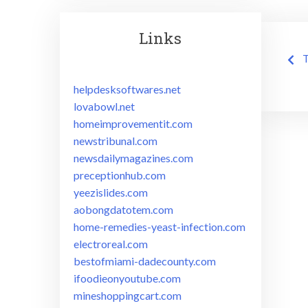
Links
Po
T
na
helpdesksoftwares.net
lovabowl.net
homeimprovementit.com
newstribunal.com
newsdailymagazines.com
preceptionhub.com
yeezislides.com
aobongdatotem.com
home-remedies-yeast-infection.com
electroreal.com
bestofmiami-dadecounty.com
ifoodieonyoutube.com
mineshoppingcart.com