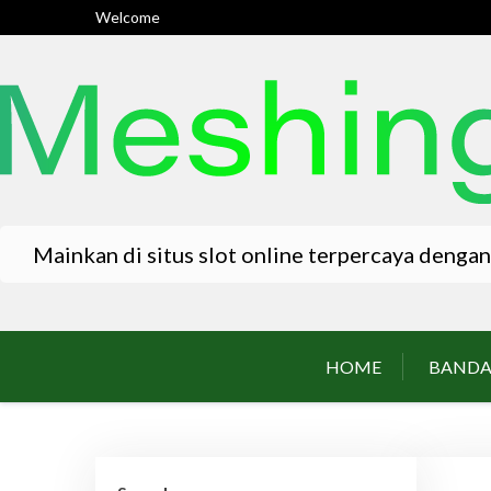
Skip
Welcome
to
content
Mainkan di situs slot online terpercaya denga
HOME
BAND