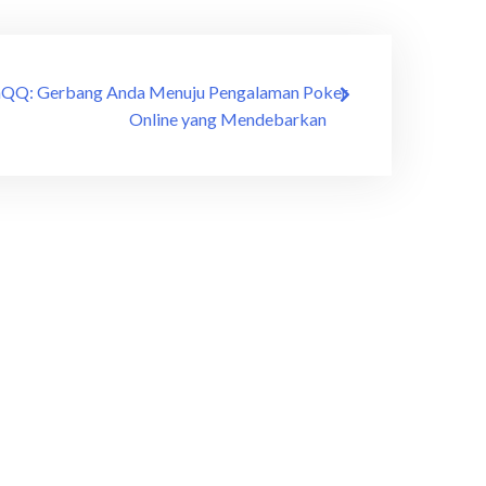
QQ: Gerbang Anda Menuju Pengalaman Poker
Online yang Mendebarkan