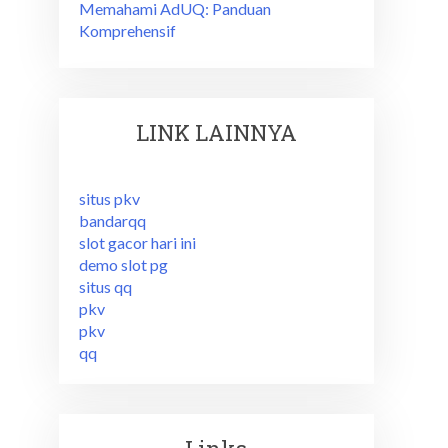
Memahami AdUQ: Panduan
Komprehensif
LINK LAINNYA
situs pkv
bandarqq
slot gacor hari ini
demo slot pg
situs qq
pkv
pkv
qq