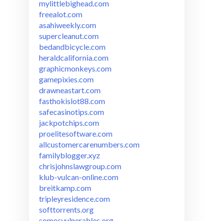
mylittlebighead.com
freealot.com
asahiweekly.com
supercleanut.com
bedandbicycle.com
heraldcalifornia.com
graphicmonkeys.com
gamepixies.com
drawneastart.com
fasthokislot88.com
safecasinotips.com
jackpotchips.com
proelitesoftware.com
allcustomercarenumbers.com
familyblogger.xyz
chrisjohnslawgroup.com
klub-vulcan-online.com
breitkamp.com
tripleyresidence.com
softtorrents.org
somosvulnerables.org