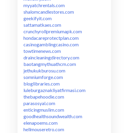
myyatchrentals.com
shalomcandlestores.com
geekifyit.com
sattamatkaes.com
crunchyrollpremiumapk.com
hondacareprotectplan.com
casinogamblingcasino.com
towtimenews.com
draincleaningdirectory.com
baotangmythuathcm.com
jethukukburosu.com
somniumforge.com
bloglibraries.com
luleburgaznakliyatfirmasi.com
thebapehoodie.com
parasosyal.com
enticingmuslim.com
goodhealthsoundwealth.com
elenapoems.com
hellmouseretro.com