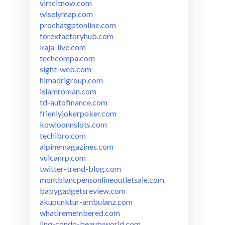
virtcitnow.com
wiselymap.com
prochatgptonline.com
forexfactoryhub.com
kaja-live.com
techcompa.com
sight-web.com
himadrigroup.com
islamroman.com
td-autofinance.com
frienlyjokerpoker.com
kowloonnslots.com
techibro.com
alpinemagazines.com
vulcanrp.com
twitter-trend-blog.com
montblancpensonlineoutletsale.com
babygadgetsreview.com
akupunktur-ambulanz.com
whatiremembered.com
linq-condo-beautyworld.com