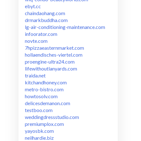
ebyt.cc
chaindaohang.com
drmarkbuddha.com
lg-air-conditioning-maintenance.com
infoorator.com
novte.com
7hpizzaeasternmarket.com
hollaendisches-viertel.com
proengine-ultra24.com
lifewithoutlanyards.com
traida.net
kitchandhoney.com
metro-bistro.com
howtosolv.com
delicesdemanon.com
testboo.com
weddingdressstudio.com
premiumplox.com
yayosbk.com
neilhardie.biz