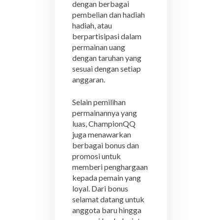
dengan berbagai
pembelian dan hadiah
hadiah, atau
berpartisipasi dalam
permainan uang
dengan taruhan yang
sesuai dengan setiap
anggaran.
Selain pemilihan
permainannya yang
luas, ChampionQQ
juga menawarkan
berbagai bonus dan
promosi untuk
memberi penghargaan
kepada pemain yang
loyal. Dari bonus
selamat datang untuk
anggota baru hingga