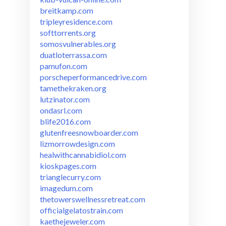
breitkamp.com
tripleyresidence.com
softtorrents.org
somosvulnerables.org
duatloterrassa.com
pamufon.com
porscheperformancedrive.com
tamethekraken.org
lutzinator.com
ondasrl.com
blife2016.com
glutenfreesnowboarder.com
lizmorrowdesign.com
healwithcannabidiol.com
kioskpages.com
trianglecurry.com
imagedum.com
thetowerswellnessretreat.com
officialgelatostrain.com
kaethejeweler.com