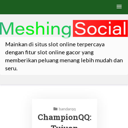
Skip
to
content
Mainkan di situs slot online terpercaya
dengan fitur slot online gacor yang
memberikan peluang menang lebih mudah dan
seru.
bandarqq
ChampionQQ: