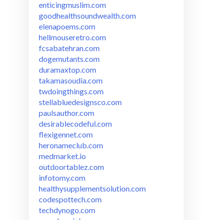
enticingmuslim.com
goodhealthsoundwealth.com
elenapoems.com
hellmouseretro.com
fcsabatehran.com
dogemutants.com
duramaxtop.com
takamasoudia.com
twdoingthings.com
stellabluedesignsco.com
paulsauthor.com
desirablecodeful.com
flexigennet.com
heronameclub.com
medmarket.io
outdoortablez.com
infotomy.com
healthysupplementsolution.com
codespottech.com
techdynogo.com