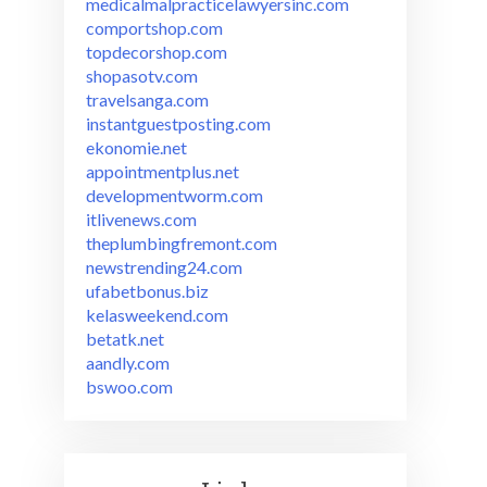
medicalmalpracticelawyersinc.com
comportshop.com
topdecorshop.com
shopasotv.com
travelsanga.com
instantguestposting.com
ekonomie.net
appointmentplus.net
developmentworm.com
itlivenews.com
theplumbingfremont.com
newstrending24.com
ufabetbonus.biz
kelasweekend.com
betatk.net
aandly.com
bswoo.com