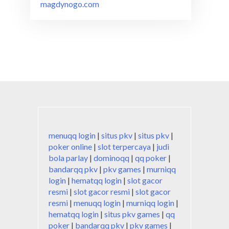
magdynogo.com
menuqq login
|
situs pkv
|
situs pkv
|
poker online
|
slot terpercaya
|
judi
bola parlay
|
dominoqq
|
qq poker
|
bandarqq pkv
|
pkv games
|
murniqq
login
|
hematqq login
|
slot gacor
resmi
|
slot gacor resmi
|
slot gacor
resmi
|
menuqq login
|
murniqq login
|
hematqq login
|
situs pkv games
|
qq
poker
|
bandarqq pkv
|
pkv games
|