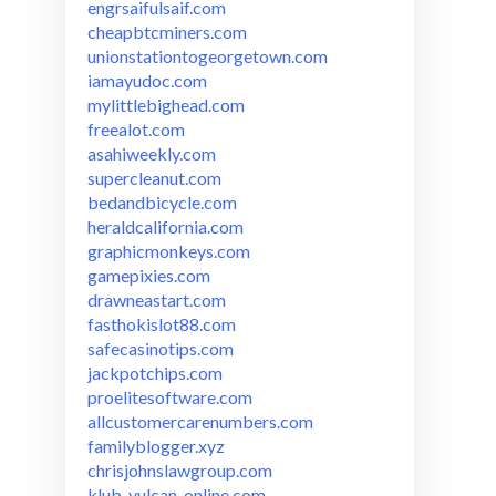
engrsaifulsaif.com
cheapbtcminers.com
unionstationtogeorgetown.com
iamayudoc.com
mylittlebighead.com
freealot.com
asahiweekly.com
supercleanut.com
bedandbicycle.com
heraldcalifornia.com
graphicmonkeys.com
gamepixies.com
drawneastart.com
fasthokislot88.com
safecasinotips.com
jackpotchips.com
proelitesoftware.com
allcustomercarenumbers.com
familyblogger.xyz
chrisjohnslawgroup.com
klub-vulcan-online.com