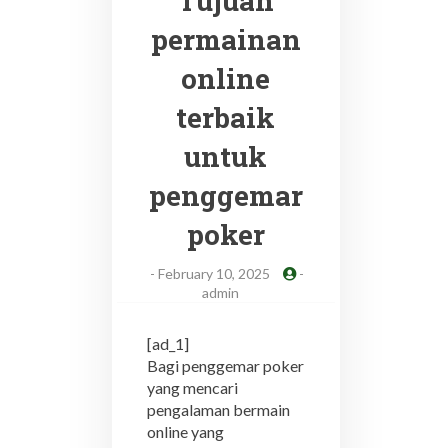
Tujuan
permainan
online
terbaik
untuk
penggemar
poker
-
February 10, 2025
-
admin
[ad_1]
Bagi penggemar poker
yang mencari
pengalaman bermain
online yang