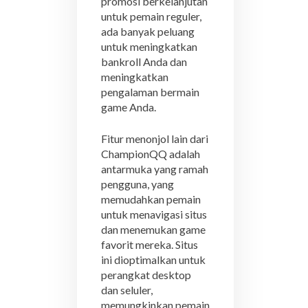
promosi berkelanjutan
untuk pemain reguler,
ada banyak peluang
untuk meningkatkan
bankroll Anda dan
meningkatkan
pengalaman bermain
game Anda.
Fitur menonjol lain dari
ChampionQQ adalah
antarmuka yang ramah
pengguna, yang
memudahkan pemain
untuk menavigasi situs
dan menemukan game
favorit mereka. Situs
ini dioptimalkan untuk
perangkat desktop
dan seluler,
memungkinkan pemain