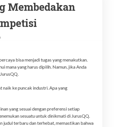
ang Membedakan
mpetisi
n
ipercaya bisa menjadi tugas yang menakutkan.
ui mana yang harus dipilih. Namun, jika Anda
i JurusQQ.
 naik ke puncak industri. Apa yang
an yang sesuai dengan preferensi setiap
menemukan sesuatu untuk dinikmati di JurusQQ.
n judul terbaru dan terhebat, memastikan bahwa