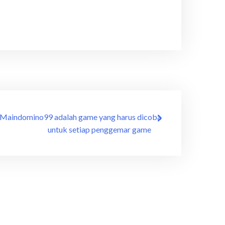
Maindomino99 adalah game yang harus dicoba
untuk setiap penggemar game