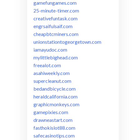
gamefungames.com
25-minute-timer.com
creativefuntask.com
engrsaifulsaif.com
cheapbtcminers.com
unionstationtogeorgetown.com
iamayudoc.com
mylittlebighead.com
freealot.com
asahiweekly.com
supercleanut.com
bedandbicycle.com
heraldcalifornia.com
graphicmonkeys.com
gamepixies.com
drawneastart.com
fasthokislot88.com
safecasinotips.com