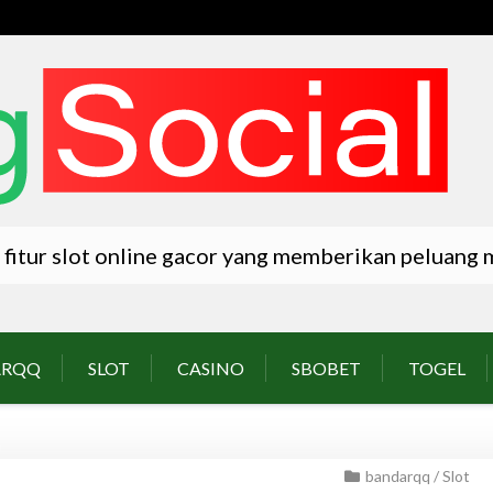
n fitur slot online gacor yang memberikan peluang
ARQQ
SLOT
CASINO
SBOBET
TOGEL
bandarqq
/
Slot