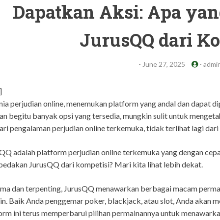
Dapatkan Aksi: Apa y
JurusQQ dari Ko
-
June 27, 2025
-
admi
]
nia perjudian online, menemukan platform yang andal dan dapat d
n begitu banyak opsi yang tersedia, mungkin sulit untuk mengetah
ri pengalaman perjudian online terkemuka, tidak terlihat lagi dar
QQ adalah platform perjudian online terkemuka yang dengan cepat
dakan JurusQQ dari kompetisi? Mari kita lihat lebih dekat.
ma dan terpenting, JurusQQ menawarkan berbagai macam permain
n. Baik Anda penggemar poker, blackjack, atau slot, Anda akan 
orm ini terus memperbarui pilihan permainannya untuk menawarka