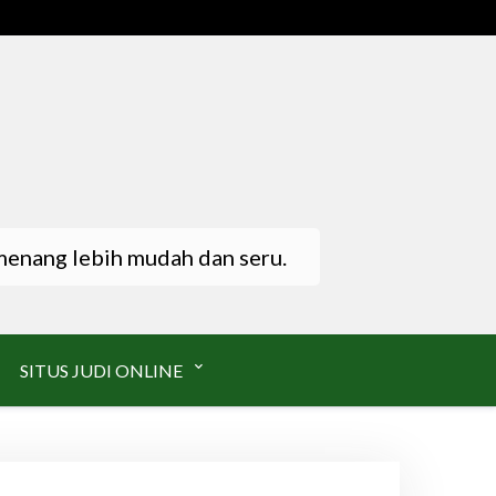
 menang lebih mudah dan seru.
SITUS JUDI ONLINE