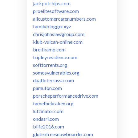
jackpotchips.com
proelitesoftware.com
allcustomercarenumbers.com
familyblogger.xyz
chrisjohnslawgroup.com
klub-vulcan-online.com
breitkamp.com
tripleyresidence.com
softtorrents.org
somosvulnerables.org
duatloterrassa.com
pamufon.com
porscheperformancedrive.com
tamethekraken.org
lutzinator.com
ondasrl.com
blife2016.com
glutenfreesnowboarder.com