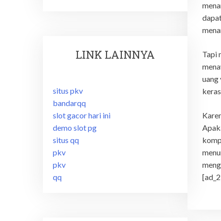
menar
dapat
menam
LINK LAINNYA
Tapi 
menaw
uang 
situs pkv
keras
bandarqq
Karen
slot gacor hari ini
Apaka
demo slot pg
kompe
situs qq
menun
pkv
menga
pkv
[ad_2
qq