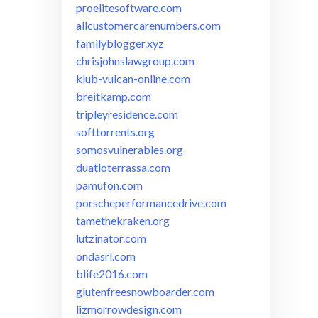
proelitesoftware.com
allcustomercarenumbers.com
familyblogger.xyz
chrisjohnslawgroup.com
klub-vulcan-online.com
breitkamp.com
tripleyresidence.com
softtorrents.org
somosvulnerables.org
duatloterrassa.com
pamufon.com
porscheperformancedrive.com
tamethekraken.org
lutzinator.com
ondasrl.com
blife2016.com
glutenfreesnowboarder.com
lizmorrowdesign.com