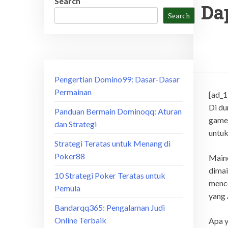
Search
Da
Search
Pengertian Domino99: Dasar-Dasar
Permainan
[ad_1
Di du
Panduan Bermain Dominoqq: Aturan
game 
dan Strategi
untuk
Strategi Teratas untuk Menang di
Poker88
Maind
dimai
10 Strategi Poker Teratas untuk
menco
Pemula
yang 
Bandarqq365: Pengalaman Judi
Online Terbaik
Apa y