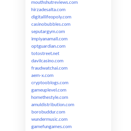
mouthshutreviews.com
hirzadesalta.com
digitallifeopoly.com
casinobubbles.com
seputargym.com
impiyanamall.com
optguardian.com
totostreet.net
davilcasino.com
fraudwatchai.com
aem-x.com
cryptooblogs.com
gameuplevel.com
homethestyle.com
amuldistribution.com
borobuddur.com
wundermusic.com
gamefungames.com