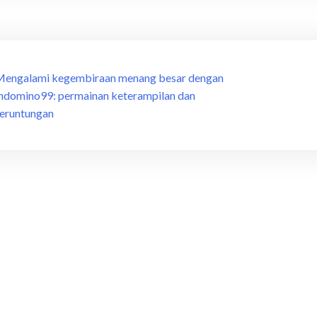
st
engalami kegembiraan menang besar dengan
ndomino99: permainan keterampilan dan
vigation
eruntungan