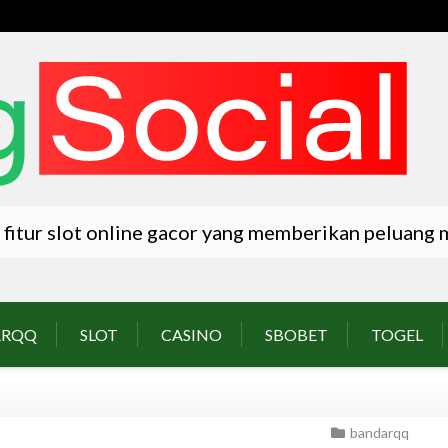
n fitur slot online gacor yang memberikan peluang
ARQQ
SLOT
CASINO
SBOBET
TOGEL
bandarqq