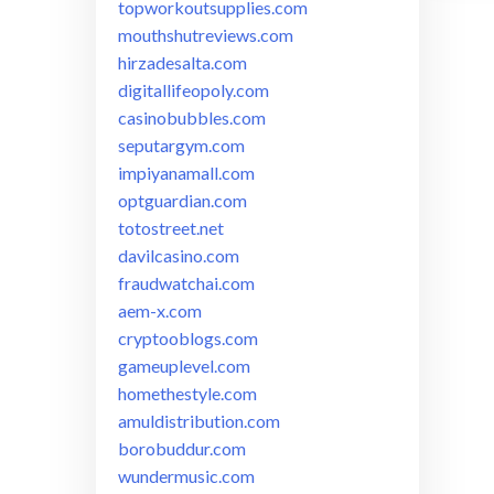
topworkoutsupplies.com
mouthshutreviews.com
hirzadesalta.com
digitallifeopoly.com
casinobubbles.com
seputargym.com
impiyanamall.com
optguardian.com
totostreet.net
davilcasino.com
fraudwatchai.com
aem-x.com
cryptooblogs.com
gameuplevel.com
homethestyle.com
amuldistribution.com
borobuddur.com
wundermusic.com