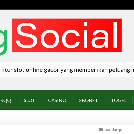
n fitur slot online gacor yang memberikan peluang
ARQQ
SLOT
CASINO
SBOBET
TOGEL
bandarqq