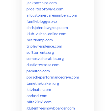
jackpotchips.com
proelitesoftware.com
allcustomercarenumbers.com
familyblogger.xyz
chrisjohnslawgroup.com
klub-vulcan-online.com
breitkamp.com
tripleyresidence.com
softtorrents.org
somosvulnerables.org
duatloterrassa.com
pamufon.com
porscheperformancedrive.com
tamethekraken.org
lutzinator.com
ondasrl.com
blife2016.com
glutenfreesnowboarder.com