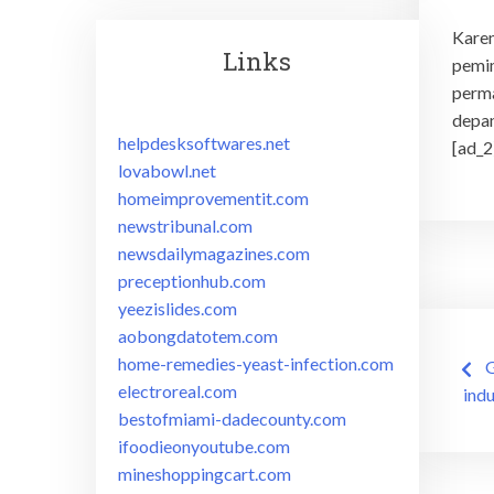
Karen
Links
pemim
perma
depan
helpdesksoftwares.net
[ad_2
lovabowl.net
homeimprovementit.com
newstribunal.com
newsdailymagazines.com
preceptionhub.com
yeezislides.com
aobongdatotem.com
Po
home-remedies-yeast-infection.com
G
electroreal.com
indu
na
bestofmiami-dadecounty.com
ifoodieonyoutube.com
mineshoppingcart.com