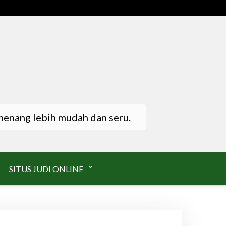
 menang lebih mudah dan seru.
SITUS JUDI ONLINE