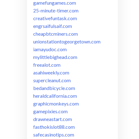
gamefungames.com
25-minute-timer.com
creativefuntask.com
engrsaifulsaif.com
cheapbtcminers.com
unionstationtogeorgetown.com
iamayudoc.com
mylittlebighead.com
freealot.com
asahiweekly.com
supercleanut.com
bedandbicycle.com
heraldcalifornia.com
graphicmonkeys.com
gamepixies.com
drawneastart.com
fasthokislot88.com
safecasinotips.com