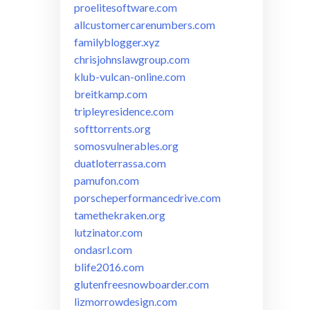
proelitesoftware.com
allcustomercarenumbers.com
familyblogger.xyz
chrisjohnslawgroup.com
klub-vulcan-online.com
breitkamp.com
tripleyresidence.com
softtorrents.org
somosvulnerables.org
duatloterrassa.com
pamufon.com
porscheperformancedrive.com
tamethekraken.org
lutzinator.com
ondasrl.com
blife2016.com
glutenfreesnowboarder.com
lizmorrowdesign.com