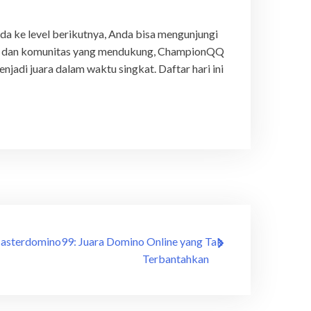
a ke level berikutnya, Anda bisa mengunjungi
f, dan komunitas yang mendukung, ChampionQQ
jadi juara dalam waktu singkat. Daftar hari ini
asterdomino99: Juara Domino Online yang Tak
Terbantahkan