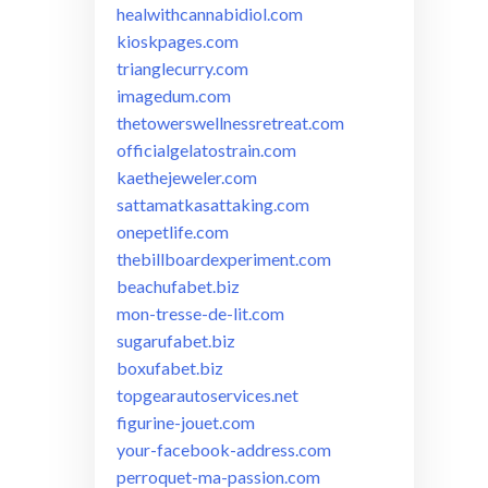
healwithcannabidiol.com
kioskpages.com
trianglecurry.com
imagedum.com
thetowerswellnessretreat.com
officialgelatostrain.com
kaethejeweler.com
sattamatkasattaking.com
onepetlife.com
thebillboardexperiment.com
beachufabet.biz
mon-tresse-de-lit.com
sugarufabet.biz
boxufabet.biz
topgearautoservices.net
figurine-jouet.com
your-facebook-address.com
perroquet-ma-passion.com