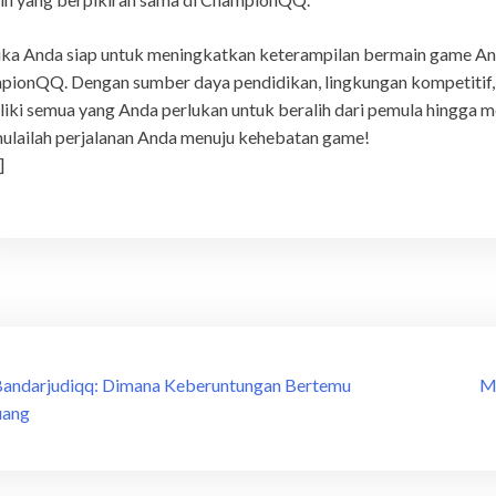
jika Anda siap untuk meningkatkan keterampilan bermain game And
ionQQ. Dengan sumber daya pendidikan, lingkungan kompetiti
iki semua yang Anda perlukan untuk beralih dari pemula hingga men
ulailah perjalanan Anda menuju kehebatan game!
]
st
andarjudiqq: Dimana Keberuntungan Bertemu
M
uang
vigation