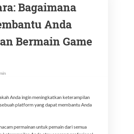
ara: Bagaimana
embantu Anda
lan Bermain Game
min
pakah Anda ingin meningkatkan keterampilan
, sebuah platform yang dapat membantu Anda
acam permainan untuk pemain dari semua