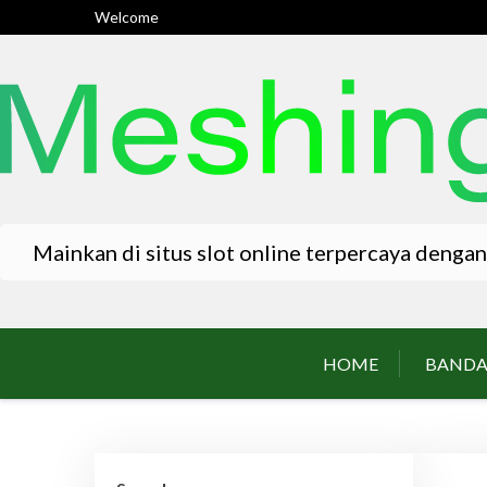
Skip
Welcome
to
content
Mainkan di situs slot online terpercaya denga
HOME
BAND