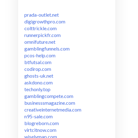
prada-outlet.net
digigrowthpro.com
colttrickle.com
runnerpickfr.com
omnifuture.net
gamblingfunnels.com
pcos-help.com
btfutsal.com
codirop.com
ghosts-uk.net
askdono.com
techonly.top
gamblingcompete.com
businesssmagazine.com
creativeinternetmedia.com
n95-sale.com
blogreborn.com
virtcitnow.com
wiselymap.com