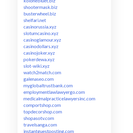
kolohebluet.biz
shootermask.biz
busterwheel.biz
shelfari.net
casinorussia.xyz
slotumcasino.xyz
casinoglamour.xyz
casinodollars.xyz
casinojoker.xyz
pokerdewa.xyz
slot-wiki.xyz
watch2match.com
galenaseo.com
myglobaltrustbank.com
employmentlawlawyergo.com
medicalmalpracticelawyersinc.com
comportshop.com
topdecorshop.com
shopasotv.com
travelsanga.com
instantguestposting.com