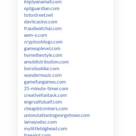
impiyanamall.com
optguardian.com
totostreet.net
davilcasino.com
fraudwatchai.com
aem-x.com
cryptooblogs.com
gameuplevel.com
homethestyle.com
amuldistribution.com
borobuddur.com
wundermusic.com
gamefungames.com
25-minute-timer.com
creativefuntask.com
engrsaifulsaif.com
cheapbtcminers.com
unionstationtogeorgetown.com
iamayudoc.com
mylittlebighead.com
freealot.com