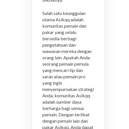
Salah satu keunggulan
utama Asikqq adalah
komunitas pemain dan
pakar yang selalu
bersedia berbagi
pengetahuan dan
wawasan mereka dengan
orang lain. Apakah Anda
seorang pemain pemula
yang mencari tip dan
saran atau pemain pro
yang ingin
menyempurnakan strategi
Anda, komunitas Asikqq
adalah sumber daya
berharga bagi semua
pemain. Dengan terlibat
dengan pemain lain dan
pakar Asikqq, Anda dapat