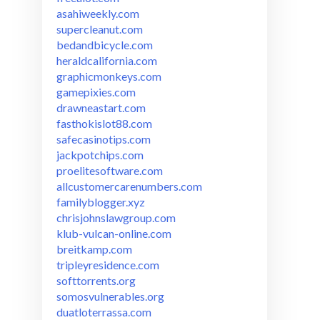
asahiweekly.com
supercleanut.com
bedandbicycle.com
heraldcalifornia.com
graphicmonkeys.com
gamepixies.com
drawneastart.com
fasthokislot88.com
safecasinotips.com
jackpotchips.com
proelitesoftware.com
allcustomercarenumbers.com
familyblogger.xyz
chrisjohnslawgroup.com
klub-vulcan-online.com
breitkamp.com
tripleyresidence.com
softtorrents.org
somosvulnerables.org
duatloterrassa.com