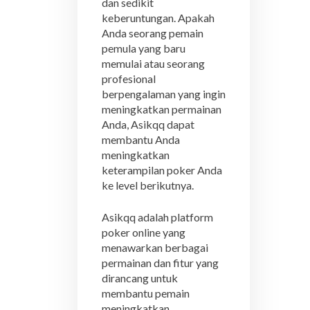
dan sedikit
keberuntungan. Apakah
Anda seorang pemain
pemula yang baru
memulai atau seorang
profesional
berpengalaman yang ingin
meningkatkan permainan
Anda, Asikqq dapat
membantu Anda
meningkatkan
keterampilan poker Anda
ke level berikutnya.
Asikqq adalah platform
poker online yang
menawarkan berbagai
permainan dan fitur yang
dirancang untuk
membantu pemain
meningkatkan