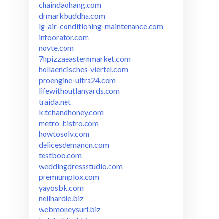
chaindaohang.com
drmarkbuddha.com
lg-air-conditioning-maintenance.com
infoorator.com
novte.com
7hpizzaeasternmarket.com
hollaendisches-viertel.com
proengine-ultra24.com
lifewithoutlanyards.com
traida.net
kitchandhoney.com
metro-bistro.com
howtosolv.com
delicesdemanon.com
testboo.com
weddingdressstudio.com
premiumplox.com
yayosbk.com
neilhardie.biz
webmoneysurf.biz