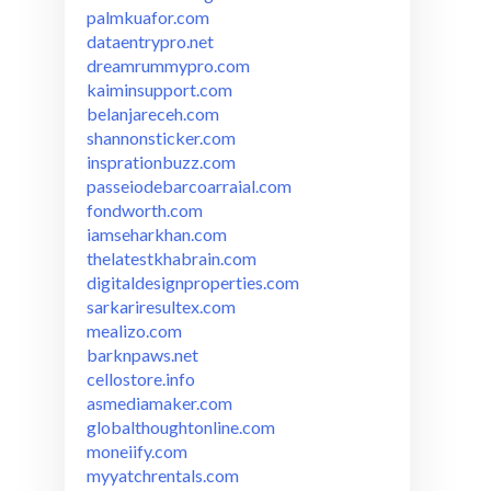
palmkuafor.com
dataentrypro.net
dreamrummypro.com
kaiminsupport.com
belanjareceh.com
shannonsticker.com
insprationbuzz.com
passeiodebarcoarraial.com
fondworth.com
iamseharkhan.com
thelatestkhabrain.com
digitaldesignproperties.com
sarkariresultex.com
mealizo.com
barknpaws.net
cellostore.info
asmediamaker.com
globalthoughtonline.com
moneiify.com
myyatchrentals.com