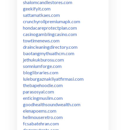
shalomcandlestores.com
geekifyit.com
sattamatkaes.com
crunchyrollpremiumapk.com
hondacareprotectplan.com
casinogamblingcasino.com
towtimenews.com
draincleaningdirectory.com
baotangmythuathcm.com
jethukukburosu.com
somniumforge.com
bloglibraries.com
luleburgaznakliyatfirmasi.com
thebapehoodie.com
parasosyal.com
enticingmuslim.com
goodhealthsoundwealth.com
elenapoems.com
hellmouseretro.com
fcsabatehran.com
dogemutants.com