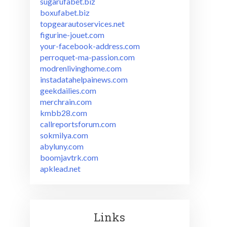
sugarufabet.biz
boxufabet.biz
topgearautoservices.net
figurine-jouet.com
your-facebook-address.com
perroquet-ma-passion.com
modrenlivinghome.com
instadatahelpainews.com
geekdailies.com
merchrain.com
kmbb28.com
callreportsforum.com
sokmilya.com
abyluny.com
boomjavtrk.com
apklead.net
Links