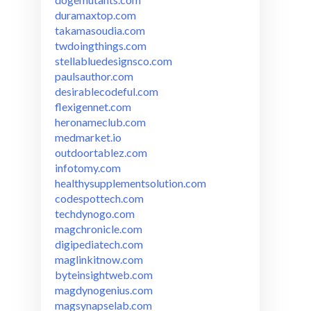
duramaxtop.com
takamasoudia.com
twdoingthings.com
stellabluedesignsco.com
paulsauthor.com
desirablecodeful.com
flexigennet.com
heronameclub.com
medmarket.io
outdoortablez.com
infotomy.com
healthysupplementsolution.com
codespottech.com
techdynogo.com
magchronicle.com
digipediatech.com
maglinkitnow.com
byteinsightweb.com
magdynogenius.com
magsynapselab.com