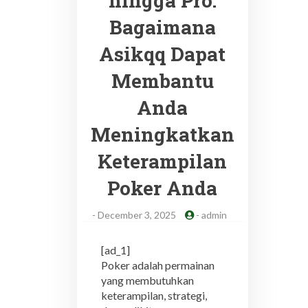
hingga Pro:
Bagaimana
Asikqq Dapat
Membantu
Anda
Meningkatkan
Keterampilan
Poker Anda
-
December 3, 2025
-
admin
[ad_1]
Poker adalah permainan
yang membutuhkan
keterampilan, strategi,