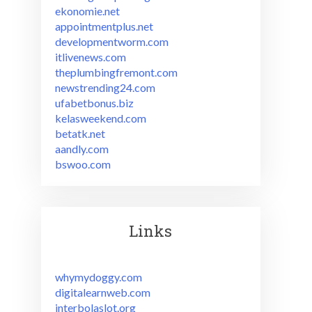
ekonomie.net
appointmentplus.net
developmentworm.com
itlivenews.com
theplumbingfremont.com
newstrending24.com
ufabetbonus.biz
kelasweekend.com
betatk.net
aandly.com
bswoo.com
Links
whymydoggy.com
digitalearnweb.com
interbolaslot.org