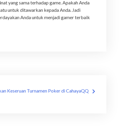
minat yang sama terhadap game. Apakah Anda
atu untuk ditawarkan kepada Anda. Jadi
rdayakan Anda untuk menjadi gamer terbaik
kan Keseruan Turnamen Poker di CahayaQQ