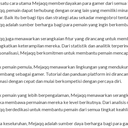
 satu cara utama Mejaqq memberdayakan para gamer dari semua le
q, pemain dapat terhubung dengan orang lain yang memiliki mina
ar. Baik itu berbagi tips dan strategi atau sekadar mengobrol ten
q adalah sumber berharga bagi para pemain yang ingin berkemb
q juga menawarkan serangkaian fitur yang dirancang untuk mem
gkatkan keterampilan mereka. Dari statistik dan analitik terperi
sonalisasi, Mejaqq berkomitmen untuk membantu pemain mencapa
 pemain pemula, Mejaqq menawarkan lingkungan yang mendukung
mbang sebagai gamer. Tutorial dan panduan platform ini diran
masi dengan cepat dan mulai berkompetisi dengan percaya diri.
 pemain yang lebih berpengalaman, Mejaqq menawarkan serangka
a membawa permainan mereka ke level berikutnya. Dari analisis m
q berdedikasi untuk membantu pemain dari semua tingkat keahli
a keseluruhan, Mejaqq adalah sumber daya berharga bagi para ga