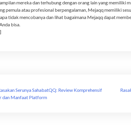
ampilan mereka dan terhubung dengan orang lain yang memiliki 
ng pemula atau profesional berpengalaman, Mejaqq memiliki sesu
pa tidak mencobanya dan lihat bagaimana Mejaqq dapat membe
Anda bisa.
]
st
asakan Serunya SahabatQQ: Review Komprehensif
Rasa
ur dan Manfaat Platform
vigation