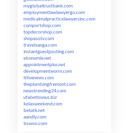
myglobaltrustbank.com
employmentlawlawyergo.com
medicalmalpracticelawyersinc.com
comportshop.com
topdecorshop.com
shopasotv.com
travelsanga.com
instantguestposting.com
ekonomie.net
appointmentplus.net
developmentworm.com
itlivenews.com
theplumbingfremont.com
newstrending24.com
ufabetbonus.biz
kelasweekend.com
betatk.net
aandly.com
bswoo.com