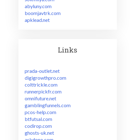
abyluny.com
boomjavtrk.com
apklead.net
Links
prada-outlet.net
digigrowthpro.com
colttrickle.com
runnerpickfr.com
omnifuture.net
gamblingfunnels.com
pcos-help.com
btfutsal.com
codirop.com
ghosts-uk.net
askdono.com