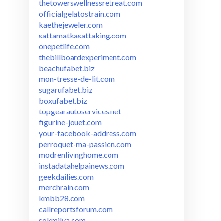
thetowerswellnessretreat.com
officialgelatostrain.com
kaethejeweler.com
sattamatkasattaking.com
onepetlife.com
thebillboardexperiment.com
beachufabet.biz
mon-tresse-de-lit.com
sugarufabet.biz
boxufabet.biz
topgearautoservices.net
figurine-jouet.com
your-facebook-address.com
perroquet-ma-passion.com
modrenlivinghome.com
instadatahelpainews.com
geekdailies.com
merchrain.com
kmbb28.com
callreportsforum.com
sokmilya.com