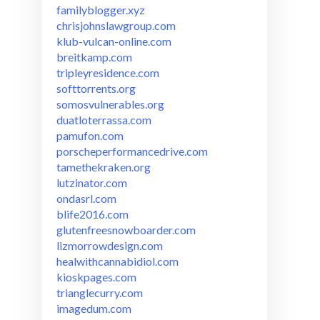
familyblogger.xyz
chrisjohnslawgroup.com
klub-vulcan-online.com
breitkamp.com
tripleyresidence.com
softtorrents.org
somosvulnerables.org
duatloterrassa.com
pamufon.com
porscheperformancedrive.com
tamethekraken.org
lutzinator.com
ondasrl.com
blife2016.com
glutenfreesnowboarder.com
lizmorrowdesign.com
healwithcannabidiol.com
kioskpages.com
trianglecurry.com
imagedum.com