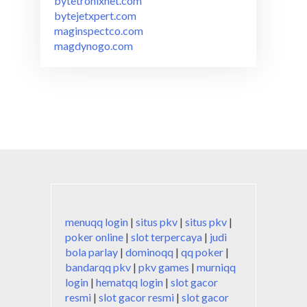
bytetronixnet.com
bytejetxpert.com
maginspectco.com
magdynogo.com
menuqq login
|
situs pkv
|
situs pkv
|
poker online
|
slot terpercaya
|
judi
bola parlay
|
dominoqq
|
qq poker
|
bandarqq pkv
|
pkv games
|
murniqq
login
|
hematqq login
|
slot gacor
resmi
|
slot gacor resmi
|
slot gacor