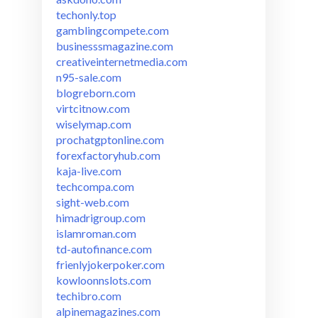
techonly.top
gamblingcompete.com
businesssmagazine.com
creativeinternetmedia.com
n95-sale.com
blogreborn.com
virtcitnow.com
wiselymap.com
prochatgptonline.com
forexfactoryhub.com
kaja-live.com
techcompa.com
sight-web.com
himadrigroup.com
islamroman.com
td-autofinance.com
frienlyjokerpoker.com
kowloonnslots.com
techibro.com
alpinemagazines.com