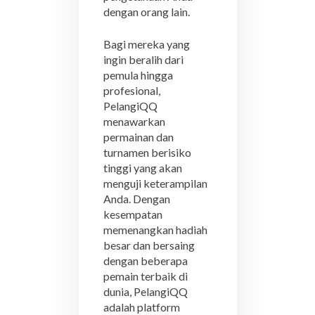
dengan orang lain.
Bagi mereka yang
ingin beralih dari
pemula hingga
profesional,
PelangiQQ
menawarkan
permainan dan
turnamen berisiko
tinggi yang akan
menguji keterampilan
Anda. Dengan
kesempatan
memenangkan hadiah
besar dan bersaing
dengan beberapa
pemain terbaik di
dunia, PelangiQQ
adalah platform