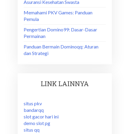
Asuransi Kesehatan Swasta
Memahami PKV Games: Panduan
Pemula
Pengertian Domino99: Dasar-Dasar
Permainan
Panduan Bermain Dominoqq: Aturan
dan Strategi
LINK LAINNYA
situs pkv
bandarqq
slot gacor hari ini
demo slot pg
situs qq