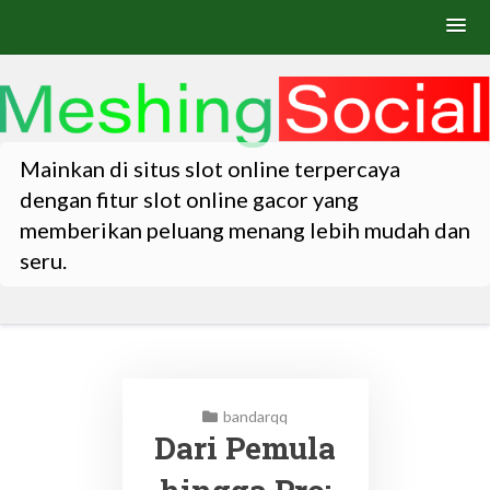
Skip
to
content
Mainkan di situs slot online terpercaya
dengan fitur slot online gacor yang
memberikan peluang menang lebih mudah dan
seru.
bandarqq
Dari Pemula