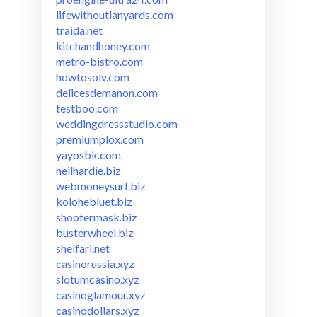
lifewithoutlanyards.com
traida.net
kitchandhoney.com
metro-bistro.com
howtosolv.com
delicesdemanon.com
testboo.com
weddingdressstudio.com
premiumplox.com
yayosbk.com
neilhardie.biz
webmoneysurf.biz
kolohebluet.biz
shootermask.biz
busterwheel.biz
shelfari.net
casinorussia.xyz
slotumcasino.xyz
casinoglamour.xyz
casinodollars.xyz