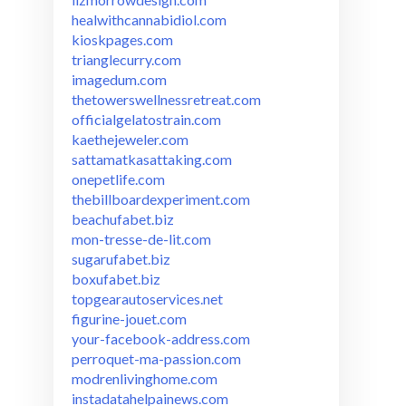
healwithcannabidiol.com
kioskpages.com
trianglecurry.com
imagedum.com
thetowerswellnessretreat.com
officialgelatostrain.com
kaethejeweler.com
sattamatkasattaking.com
onepetlife.com
thebillboardexperiment.com
beachufabet.biz
mon-tresse-de-lit.com
sugarufabet.biz
boxufabet.biz
topgearautoservices.net
figurine-jouet.com
your-facebook-address.com
perroquet-ma-passion.com
modrenlivinghome.com
instadatahelpainews.com