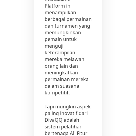
Platform ini
menampilkan
berbagai permainan
dan turnamen yang
memungkinkan
pemain untuk
menguji
keterampilan
mereka melawan
orang lain dan
meningkatkan
permainan mereka
dalam suasana
kompetitif.
Tapi mungkin aspek
paling inovatif dari
DivaQQ adalah
sistem pelatihan
bertenaga AI. Fitur