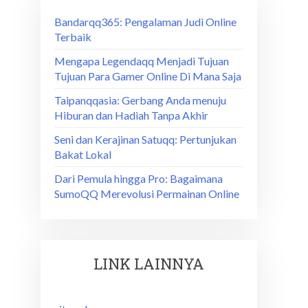
Bandarqq365: Pengalaman Judi Online
Terbaik
Mengapa Legendaqq Menjadi Tujuan
Tujuan Para Gamer Online Di Mana Saja
Taipanqqasia: Gerbang Anda menuju
Hiburan dan Hadiah Tanpa Akhir
Seni dan Kerajinan Satuqq: Pertunjukan
Bakat Lokal
Dari Pemula hingga Pro: Bagaimana
SumoQQ Merevolusi Permainan Online
LINK LAINNYA