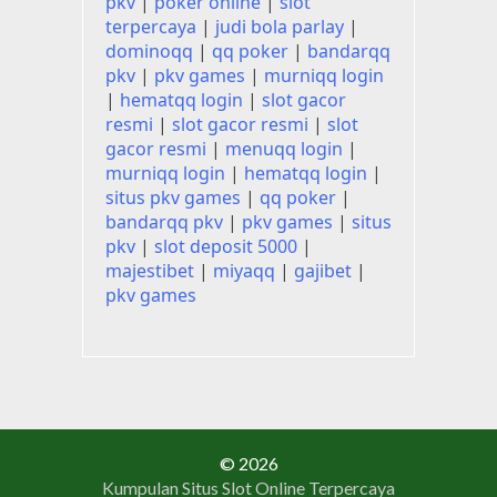
pkv
|
poker online
|
slot
terpercaya
|
judi bola parlay
|
dominoqq
|
qq poker
|
bandarqq
pkv
|
pkv games
|
murniqq login
|
hematqq login
|
slot gacor
resmi
|
slot gacor resmi
|
slot
gacor resmi
|
menuqq login
|
murniqq login
|
hematqq login
|
situs pkv games
|
qq poker
|
bandarqq pkv
|
pkv games
|
situs
pkv
|
slot deposit 5000
|
majestibet
|
miyaqq
|
gajibet
|
pkv games
© 2026
Kumpulan Situs Slot Online Terpercaya