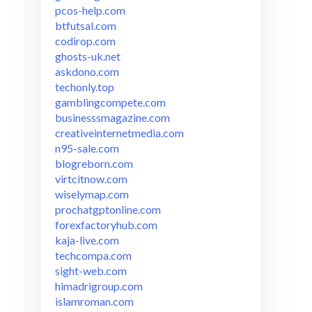
pcos-help.com
btfutsal.com
codirop.com
ghosts-uk.net
askdono.com
techonly.top
gamblingcompete.com
businesssmagazine.com
creativeinternetmedia.com
n95-sale.com
blogreborn.com
virtcitnow.com
wiselymap.com
prochatgptonline.com
forexfactoryhub.com
kaja-live.com
techcompa.com
sight-web.com
himadrigroup.com
islamroman.com