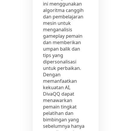
ini menggunakan
algoritma canggih
dan pembelajaran
mesin untuk
menganalisis
gameplay pemain
dan memberikan
umpan balik dan
tips yang
dipersonalisasi
untuk perbaikan.
Dengan
memanfaatkan
kekuatan AI,
DivaQQ dapat
menawarkan
pemain tingkat
pelatihan dan
bimbingan yang
sebelumnya hanya