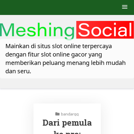
Skip
to
content
Mainkan di situs slot online terpercaya
dengan fitur slot online gacor yang
memberikan peluang menang lebih mudah
dan seru.
bandarqq
Dari pemula