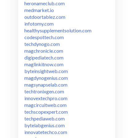
heronameclub.com
medmarket.io
outdoortablez.com
infotomy.com
healthysupplementsolution.com
codespottech.com
techdynogo.com
magchronicle.com
digipediatech.com
maglinkitnow.com
byteinsightweb.com
magdynogenius.com
magsynapselab.com
techtronixgen.com
innovextechpro.com
magcircuitweb.com
techscopexpert.com
techpediaweb.com
bytelabgenius.com
innovatetechco.com