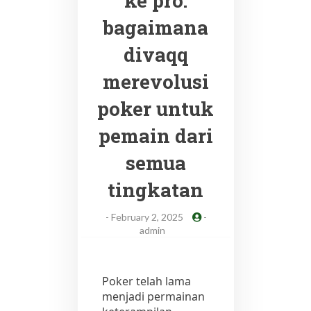
ke pro:
bagaimana
divaqq
merevolusi
poker untuk
pemain dari
semua
tingkatan
-
February 2, 2025
-
admin
Poker telah lama
menjadi permainan