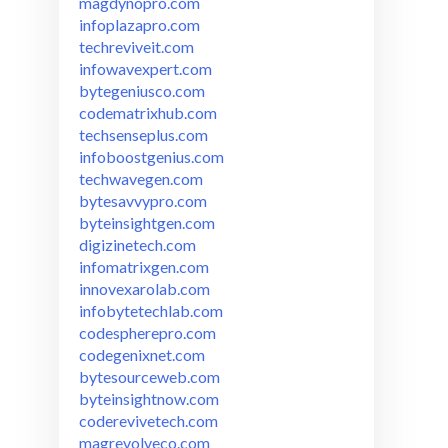
magdynopro.com
infoplazapro.com
techreviveit.com
infowavexpert.com
bytegeniusco.com
codematrixhub.com
techsenseplus.com
infoboostgenius.com
techwavegen.com
bytesavvypro.com
byteinsightgen.com
digizinetech.com
infomatrixgen.com
innovexarolab.com
infobytetechlab.com
codespherepro.com
codegenixnet.com
bytesourceweb.com
byteinsightnow.com
coderevivetech.com
magrevolveco.com