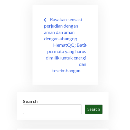
Post
Rasakan sensasi
navigation
perjudian dengan
aman dan aman
dengan abangqq
HematQQ: Batu
permata yang harus
dimiliki untuk energi
dan
keseimbangan
Search
Search