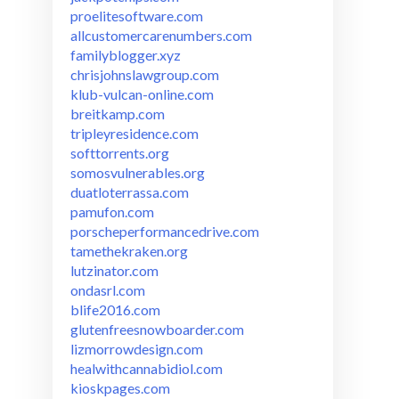
proelitesoftware.com
allcustomercarenumbers.com
familyblogger.xyz
chrisjohnslawgroup.com
klub-vulcan-online.com
breitkamp.com
tripleyresidence.com
softtorrents.org
somosvulnerables.org
duatloterrassa.com
pamufon.com
porscheperformancedrive.com
tamethekraken.org
lutzinator.com
ondasrl.com
blife2016.com
glutenfreesnowboarder.com
lizmorrowdesign.com
healwithcannabidiol.com
kioskpages.com