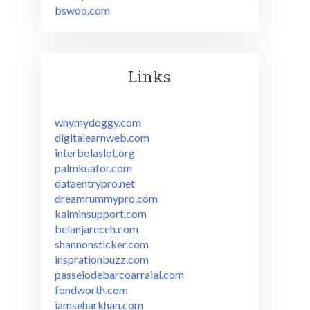
bswoo.com
Links
whymydoggy.com
digitalearnweb.com
interbolaslot.org
palmkuafor.com
dataentrypro.net
dreamrummypro.com
kaiminsupport.com
belanjareceh.com
shannonsticker.com
insprationbuzz.com
passeiodebarcoarraial.com
fondworth.com
iamseharkhan.com