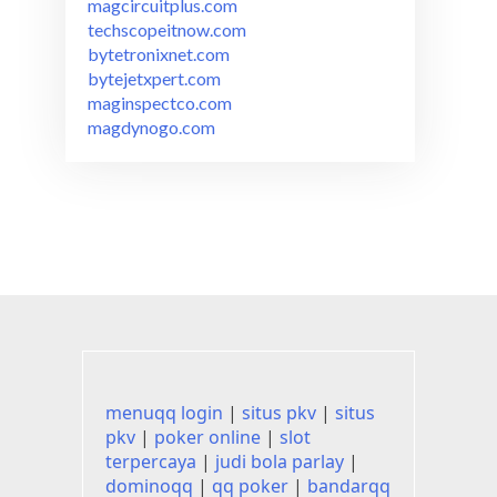
magcircuitplus.com
techscopeitnow.com
bytetronixnet.com
bytejetxpert.com
maginspectco.com
magdynogo.com
menuqq login
|
situs pkv
|
situs
pkv
|
poker online
|
slot
terpercaya
|
judi bola parlay
|
dominoqq
|
qq poker
|
bandarqq