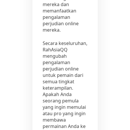
mereka dan
memanfaatkan
pengalaman
perjudian online
mereka.
Secara keseluruhan,
RahAsiaQQ
mengubah
pengalaman
perjudian online
untuk pemain dari
semua tingkat
keterampilan.
Apakah Anda
seorang pemula
yang ingin memulai
atau pro yang ingin
membawa
permainan Anda ke