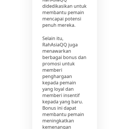
didedikasikan untuk
membantu pemain
mencapai potensi
penuh mereka.
Selain itu,
RahAsiaQQ juga
menawarkan
berbagai bonus dan
promosi untuk
memberi
penghargaan
kepada pemain
yang loyal dan
memberi insentif
kepada yang baru.
Bonus ini dapat
membantu pemain
meningkatkan
kemenangan