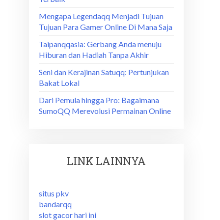
Mengapa Legendaqq Menjadi Tujuan
Tujuan Para Gamer Online Di Mana Saja
Taipanqqasia: Gerbang Anda menuju
Hiburan dan Hadiah Tanpa Akhir
Seni dan Kerajinan Satuqq: Pertunjukan
Bakat Lokal
Dari Pemula hingga Pro: Bagaimana
SumoQQ Merevolusi Permainan Online
LINK LAINNYA
situs pkv
bandarqq
slot gacor hari ini