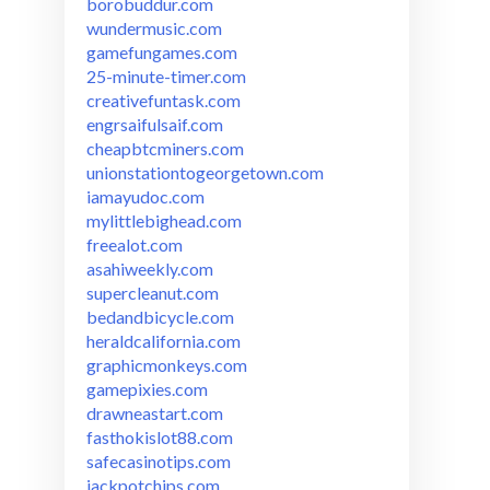
borobuddur.com
wundermusic.com
gamefungames.com
25-minute-timer.com
creativefuntask.com
engrsaifulsaif.com
cheapbtcminers.com
unionstationtogeorgetown.com
iamayudoc.com
mylittlebighead.com
freealot.com
asahiweekly.com
supercleanut.com
bedandbicycle.com
heraldcalifornia.com
graphicmonkeys.com
gamepixies.com
drawneastart.com
fasthokislot88.com
safecasinotips.com
jackpotchips.com