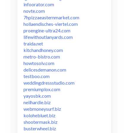
infoorator.com
novte.com
7hpizzaeasternmarket.com
hollaendisches-viertel.com
proengine-ultra24.com
lifewithoutlanyards.com
traida.net
kitchandhoney.com
metro-bistro.com
howtosolv.com
delicesdemanon.com
testboo.com
weddingdressstudio.com
premiumplox.com
yayosbk.com
neilhardie.biz
webmoneysurf.biz
kolohebluet.biz
shootermask.biz
busterwheel.biz