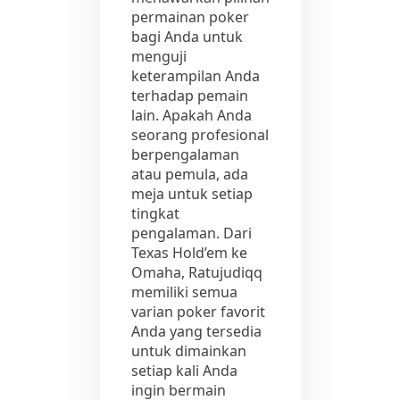
permainan poker
bagi Anda untuk
menguji
keterampilan Anda
terhadap pemain
lain. Apakah Anda
seorang profesional
berpengalaman
atau pemula, ada
meja untuk setiap
tingkat
pengalaman. Dari
Texas Hold’em ke
Omaha, Ratujudiqq
memiliki semua
varian poker favorit
Anda yang tersedia
untuk dimainkan
setiap kali Anda
ingin bermain