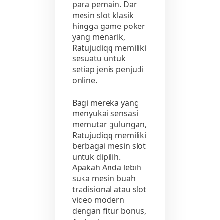
para pemain. Dari
mesin slot klasik
hingga game poker
yang menarik,
Ratujudiqq memiliki
sesuatu untuk
setiap jenis penjudi
online.
Bagi mereka yang
menyukai sensasi
memutar gulungan,
Ratujudiqq memiliki
berbagai mesin slot
untuk dipilih.
Apakah Anda lebih
suka mesin buah
tradisional atau slot
video modern
dengan fitur bonus,