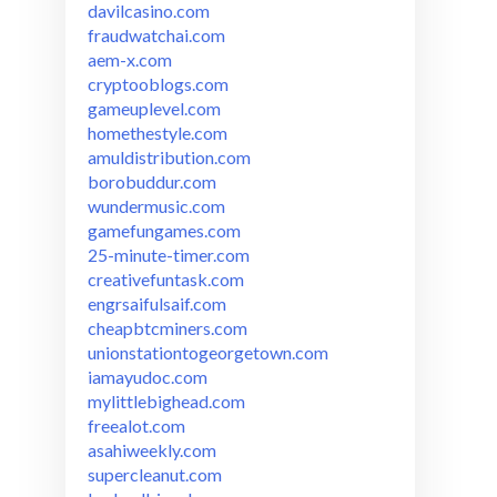
davilcasino.com
fraudwatchai.com
aem-x.com
cryptooblogs.com
gameuplevel.com
homethestyle.com
amuldistribution.com
borobuddur.com
wundermusic.com
gamefungames.com
25-minute-timer.com
creativefuntask.com
engrsaifulsaif.com
cheapbtcminers.com
unionstationtogeorgetown.com
iamayudoc.com
mylittlebighead.com
freealot.com
asahiweekly.com
supercleanut.com