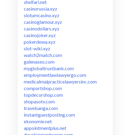
shelfari.net
casinorussia.xyz
slotumcasino.xyz
casinoglamour.xyz
casinodollars.xyz
casinojoker.xyz
pokerdewa.xyz
slot-wiki.xyz
watch2match.com
galenaseo.com
myglobaltrustbank.com
employmentlawlawyergo.com
medicalmalpracticelawyersinc.com
comportshop.com
topdecorshop.com
shopasotv.com
travelsanga.com
instantguestposting.com
ekonomie.net
appointmentplus.net
developmentworm.com