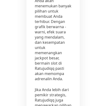
Anda akan
menemukan banyak
pilihan untuk
membuat Anda
terhibur. Dengan
grafik berwarna -
warni, efek suara
yang mendalam,
dan kesempatan
untuk
memenangkan
jackpot besar,
bermain slot di
Ratujudiqq pasti
akan memompa
adrenalin Anda.
Jika Anda lebih dari
pemikir strategis,
Ratujudiqq juga
menawarkan pilihan