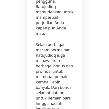
pengguna,
Ratujudiqq
memudahkan untuk
memperbaiki
perjudian Anda
kapan pun Anda
mau.
Selain berbagai
macam permainan,
Ratujudiqq juga
menawarkan
berbagai bonus dan
promosi untuk
membuat pemain
kembali lebih
banyak. Dari bonus
selamat datang
untuk pemain baru
hingga hadiah
loyalitas untuk