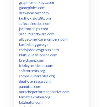
graphicmonkeys.com
gamepixies.com
drawneastart.com
fasthokislot88.com
safecasinotips.com
jackpotchips.com
proelitesoftware.com
allcustomercarenumbers.com
familyblogger.xyz
chrisjohnslawgroup.com
klub-vulcan-online.com
breitkamp.com
tripleyresidence.com
softtorrents.org
somosvulnerables.org
duatloterrassa.com
pamufon.com
porscheperformancedrive.com
tamethekraken.org
lutzinator.com