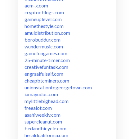
aem-x.com
cryptooblogs.com
gameuplevel.com
homethestyle.com
amuldistribution.com
borobuddur.com
wundermusic.com
gamefungames.com
25-minute-timer.com
creativefuntask.com
engrsaifulsaif.com
cheapbtcminers.com
unionstationtogeorgetown.com
iamayudoc.com
mylittlebighead.com
freealot.com
asahiweekly.com
supercleanut.com
bedandbicycle.com
heraldcalifornia.com