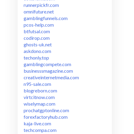
runnerpickfr.com
omnifuture.net
gamblingfunnels.com
pcos-help.com
btfutsal.com
codirop.com
ghosts-uk.net
askdono.com
techonly.top
gamblingcompete.com
businesssmagazine.com
creativeinternetmedia.com
n95-sale.com
blogreborn.com
virtcitnow.com
wiselymap.com
prochatgptonline.com
forexfactoryhub.com
kaja-live.com
techcompa.com