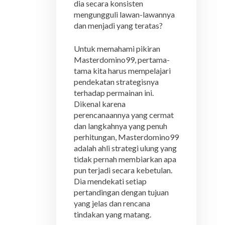
dia secara konsisten
mengungguli lawan-lawannya
dan menjadi yang teratas?
Untuk memahami pikiran
Masterdomino99, pertama-
tama kita harus mempelajari
pendekatan strategisnya
terhadap permainan ini.
Dikenal karena
perencanaannya yang cermat
dan langkahnya yang penuh
perhitungan, Masterdomino99
adalah ahli strategi ulung yang
tidak pernah membiarkan apa
pun terjadi secara kebetulan.
Dia mendekati setiap
pertandingan dengan tujuan
yang jelas dan rencana
tindakan yang matang.