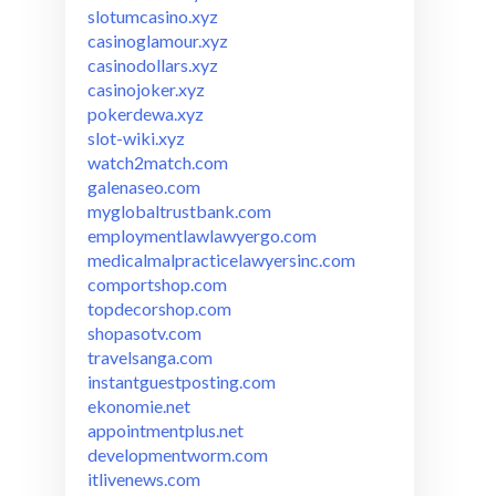
slotumcasino.xyz
casinoglamour.xyz
casinodollars.xyz
casinojoker.xyz
pokerdewa.xyz
slot-wiki.xyz
watch2match.com
galenaseo.com
myglobaltrustbank.com
employmentlawlawyergo.com
medicalmalpracticelawyersinc.com
comportshop.com
topdecorshop.com
shopasotv.com
travelsanga.com
instantguestposting.com
ekonomie.net
appointmentplus.net
developmentworm.com
itlivenews.com