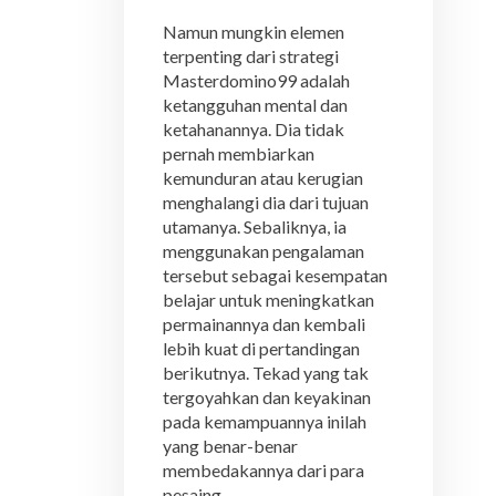
Namun mungkin elemen
terpenting dari strategi
Masterdomino99 adalah
ketangguhan mental dan
ketahanannya. Dia tidak
pernah membiarkan
kemunduran atau kerugian
menghalangi dia dari tujuan
utamanya. Sebaliknya, ia
menggunakan pengalaman
tersebut sebagai kesempatan
belajar untuk meningkatkan
permainannya dan kembali
lebih kuat di pertandingan
berikutnya. Tekad yang tak
tergoyahkan dan keyakinan
pada kemampuannya inilah
yang benar-benar
membedakannya dari para
pesaing.