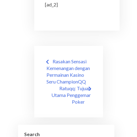
[ad_2]
Post
Rasakan Sensasi
navigation
Kemenangan dengan
Permainan Kasino
Seru ChampionQQ
Ratuqq: Tujuan
Utama Penggemar
Poker
Search