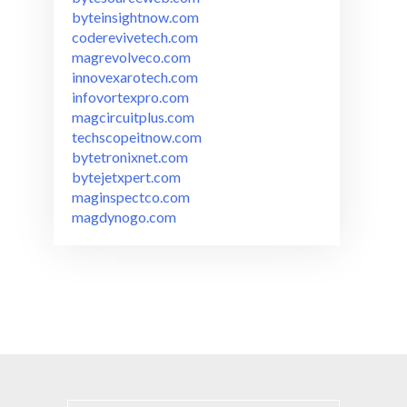
byteinsightnow.com
coderevivetech.com
magrevolveco.com
innovexarotech.com
infovortexpro.com
magcircuitplus.com
techscopeitnow.com
bytetronixnet.com
bytejetxpert.com
maginspectco.com
magdynogo.com