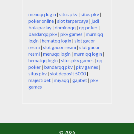
menuqq login
|
situs pkv
|
situs pkv
|
poker online
|
slot terpercaya
|
judi
bola parlay
|
dominoqq
|
qq poker
|
bandarqq pkv
|
pkv games
|
murniqq
login
|
hematqq login
|
slot gacor
resmi
|
slot gacor resmi
|
slot gacor
resmi
|
menuqq login
|
murniqq login
|
hematqq login
|
situs pkv games
|
qq
poker
|
bandarqq pkv
|
pkv games
|
situs pkv
|
slot deposit 5000
|
majestibet
|
miyaqq
|
gajibet
|
pkv
games
© 2026