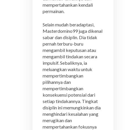
mempertahankan kendali
permainan.
Selain mudah beradaptasi,
Masterdomino99 juga dikenal
sabar dan disiplin. Dia tidak
pernah terburu-buru
mengambil keputusan atau
mengambil tindakan secara
impulsif. Sebaliknya, ia
meluangkan waktu untuk
mempertimbangkan
pilihannya dan
mempertimbangkan
konsekuensi potensial dari
setiap tindakannya. Tingkat
disiplin ini memungkinkan dia
menghindari kesalahan yang
merugikan dan
mempertahankan fokusnya