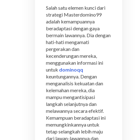
Salah satu elemen kunci dari
strategi Masterdomino99
adalah kemampuannya
beradaptasi dengan gaya
bermain lawannya. Dia dengan
hati-hati mengamati
pergerakan dan
kecenderungan mereka,
menggunakan informasi ini
untuk
dominoqq
keuntungannya. Dengan
menganalisis kekuatan dan
kelemahan mereka, dia
mampu mengantisipasi
langkah selanjutnya dan
melawannya secara efektif.
Kemampuan beradaptasi ini
memungkinkannya untuk
tetap selangkah lebih maju
dari lawan-lawannya dan