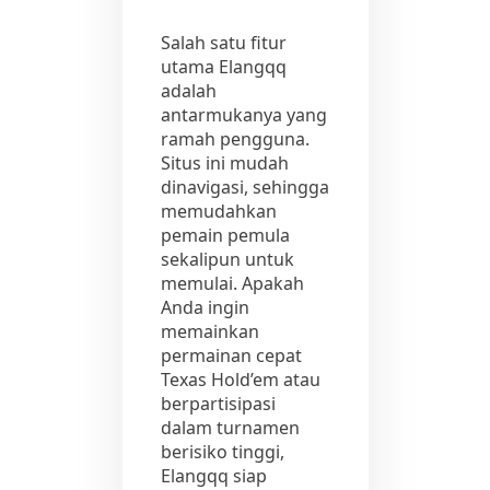
Salah satu fitur
utama Elangqq
adalah
antarmukanya yang
ramah pengguna.
Situs ini mudah
dinavigasi, sehingga
memudahkan
pemain pemula
sekalipun untuk
memulai. Apakah
Anda ingin
memainkan
permainan cepat
Texas Hold’em atau
berpartisipasi
dalam turnamen
berisiko tinggi,
Elangqq siap