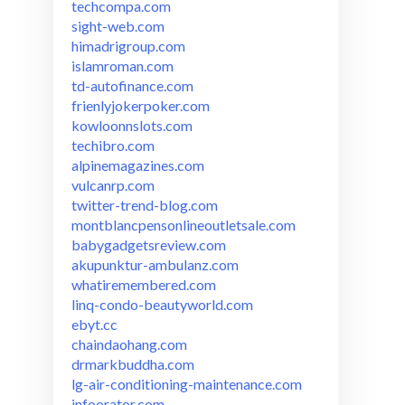
techcompa.com
sight-web.com
himadrigroup.com
islamroman.com
td-autofinance.com
frienlyjokerpoker.com
kowloonnslots.com
techibro.com
alpinemagazines.com
vulcanrp.com
twitter-trend-blog.com
montblancpensonlineoutletsale.com
babygadgetsreview.com
akupunktur-ambulanz.com
whatiremembered.com
linq-condo-beautyworld.com
ebyt.cc
chaindaohang.com
drmarkbuddha.com
lg-air-conditioning-maintenance.com
infoorator.com