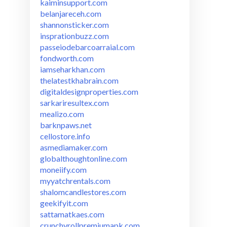
kaiminsupport.com
belanjareceh.com
shannonsticker.com
insprationbuzz.com
passeiodebarcoarraial.com
fondworth.com
iamseharkhan.com
thelatestkhabrain.com
digitaldesignproperties.com
sarkariresultex.com
mealizo.com
barknpaws.net
cellostore.info
asmediamaker.com
globalthoughtonline.com
moneiify.com
myyatchrentals.com
shalomcandlestores.com
geekifyit.com
sattamatkaes.com
crunchyrollpremiumapk.com