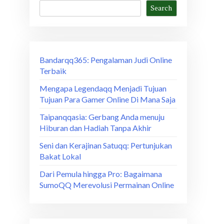
Search
Bandarqq365: Pengalaman Judi Online
Terbaik
Mengapa Legendaqq Menjadi Tujuan
Tujuan Para Gamer Online Di Mana Saja
Taipanqqasia: Gerbang Anda menuju
Hiburan dan Hadiah Tanpa Akhir
Seni dan Kerajinan Satuqq: Pertunjukan
Bakat Lokal
Dari Pemula hingga Pro: Bagaimana
SumoQQ Merevolusi Permainan Online