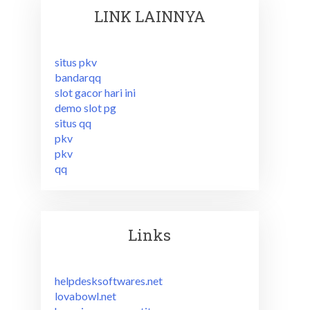
LINK LAINNYA
situs pkv
bandarqq
slot gacor hari ini
demo slot pg
situs qq
pkv
pkv
qq
Links
helpdesksoftwares.net
lovabowl.net