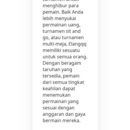
menghibur para
pemain. Baik Anda
lebih menyukai
permainan uang,
turnamen sit and
go, atau turnamen
multi-meja, Elangqq
memiliki sesuatu
untuk semua orang.
Dengan beragam
taruhan yang
tersedia, pemain
dari semua tingkat
keahlian dapat
menemukan
permainan yang
sesuai dengan
anggaran dan gaya
bermain mereka.