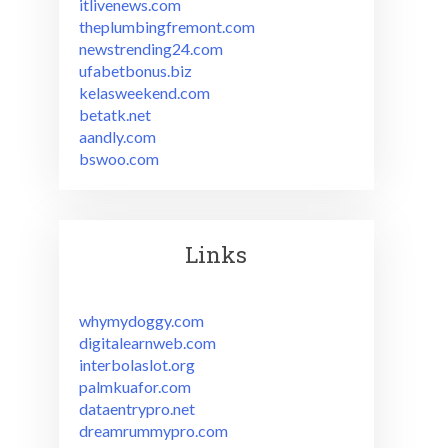
itlivenews.com
theplumbingfremont.com
newstrending24.com
ufabetbonus.biz
kelasweekend.com
betatk.net
aandly.com
bswoo.com
Links
whymydoggy.com
digitalearnweb.com
interbolaslot.org
palmkuafor.com
dataentrypro.net
dreamrummypro.com