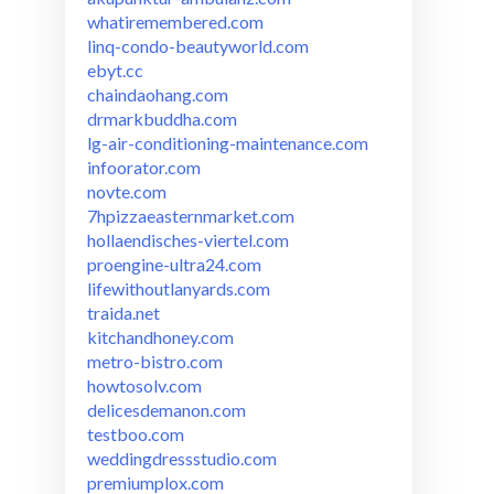
whatiremembered.com
linq-condo-beautyworld.com
ebyt.cc
chaindaohang.com
drmarkbuddha.com
lg-air-conditioning-maintenance.com
infoorator.com
novte.com
7hpizzaeasternmarket.com
hollaendisches-viertel.com
proengine-ultra24.com
lifewithoutlanyards.com
traida.net
kitchandhoney.com
metro-bistro.com
howtosolv.com
delicesdemanon.com
testboo.com
weddingdressstudio.com
premiumplox.com