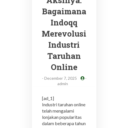
Aksinya:
Bagaimana
Indoqq
Merevolusi
Industri
Taruhan
Online
-
December 7, 2025
-
admin
[ad_1]
Industri taruhan online
telah mengalami
lonjakan popularitas
dalam beberapa tahun