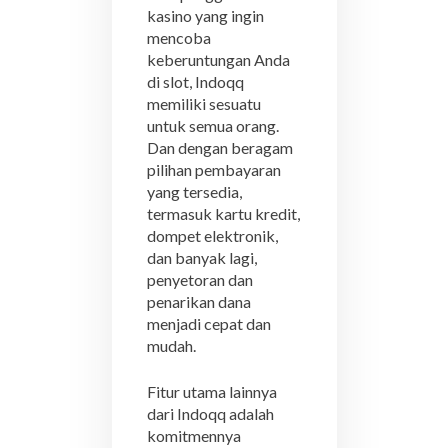
kasino yang ingin
mencoba
keberuntungan Anda
di slot, Indoqq
memiliki sesuatu
untuk semua orang.
Dan dengan beragam
pilihan pembayaran
yang tersedia,
termasuk kartu kredit,
dompet elektronik,
dan banyak lagi,
penyetoran dan
penarikan dana
menjadi cepat dan
mudah.
Fitur utama lainnya
dari Indoqq adalah
komitmennya