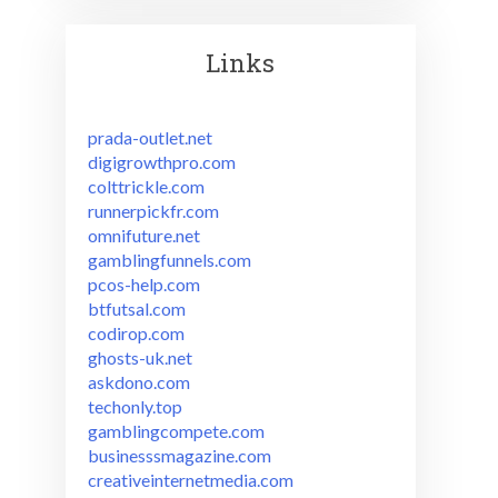
Links
prada-outlet.net
digigrowthpro.com
colttrickle.com
runnerpickfr.com
omnifuture.net
gamblingfunnels.com
pcos-help.com
btfutsal.com
codirop.com
ghosts-uk.net
askdono.com
techonly.top
gamblingcompete.com
businesssmagazine.com
creativeinternetmedia.com