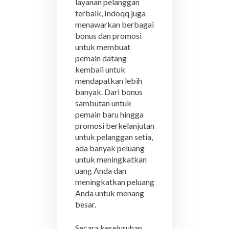
layanan pelanggan
terbaik, Indoqq juga
menawarkan berbagai
bonus dan promosi
untuk membuat
pemain datang
kembali untuk
mendapatkan lebih
banyak. Dari bonus
sambutan untuk
pemain baru hingga
promosi berkelanjutan
untuk pelanggan setia,
ada banyak peluang
untuk meningkatkan
uang Anda dan
meningkatkan peluang
Anda untuk menang
besar.
Secara keseluruhan,