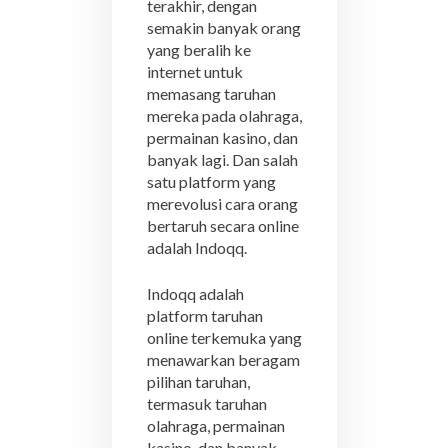
terakhir, dengan
semakin banyak orang
yang beralih ke
internet untuk
memasang taruhan
mereka pada olahraga,
permainan kasino, dan
banyak lagi. Dan salah
satu platform yang
merevolusi cara orang
bertaruh secara online
adalah Indoqq.
Indoqq adalah
platform taruhan
online terkemuka yang
menawarkan beragam
pilihan taruhan,
termasuk taruhan
olahraga, permainan
kasino, dan banyak