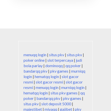
menuqq login
|
situs pkv
|
situs pkv
|
poker online
|
slot terpercaya
|
judi
bola parlay
|
dominoqq
|
qq poker
|
bandarqq pkv
|
pkv games
|
murniqq
login
|
hematqq login
|
slot gacor
resmi
|
slot gacor resmi
|
slot gacor
resmi
|
menuqq login
|
murniqq login
|
hematqq login
|
situs pkv games
|
qq
poker
|
bandarqq pkv
|
pkv games
|
situs pkv
|
slot deposit 5000
|
majestibet
|
miyaqq
|
gajibet
|
pkv