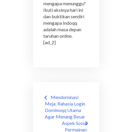
mengapa menunggu?
Ikuti aksinya hari ini
dan buktikan sendiri
mengapa Indoqq
adalah masa depan
taruhan online.
[ad_2]
Post
Mendominasi
navigation
Meja: Rahasia Login
Dominoqq Utama
Agar Menang Besar
Aspek Sosial
Permainan: