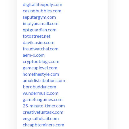
digitallifeopoly.com
casinobubbles.com
seputargym.com
impiyanamall.com
optguardian.com
totostreet.net
davilcasino.com
fraudwatchai.com
aem-x.com
cryptooblogs.com
gameuplevel.com
homethestyle.com
amuldistribution.com
borobuddur.com
wundermusic.com
gamefungames.com
25-minute-timer.com
creativefuntask.com
engrsaifulsaif.com
cheapbtcminers.com