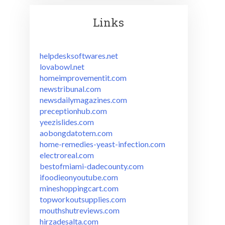
Links
helpdesksoftwares.net
lovabowl.net
homeimprovementit.com
newstribunal.com
newsdailymagazines.com
preceptionhub.com
yeezislides.com
aobongdatotem.com
home-remedies-yeast-infection.com
electroreal.com
bestofmiami-dadecounty.com
ifoodieonyoutube.com
mineshoppingcart.com
topworkoutsupplies.com
mouthshutreviews.com
hirzadesalta.com