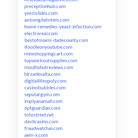
preceptionhub.com
yeezislides.com
aobongdatotem.com
home-remedies-yeast-infection.com
electroreal.com
bestofmiami-dadecounty.com
ifoodieonyoutube.com
mineshoppingcart.com
topworkoutsupplies.com
mouthshutreviews.com
hirzadesalta.com
digitallifeopoly.com
casinobubbles.com
seputargym.com
impiyanamall.com
optguardian.com
totostreet.net
davilcasino.com
fraudwatchai.com
aem-x.com