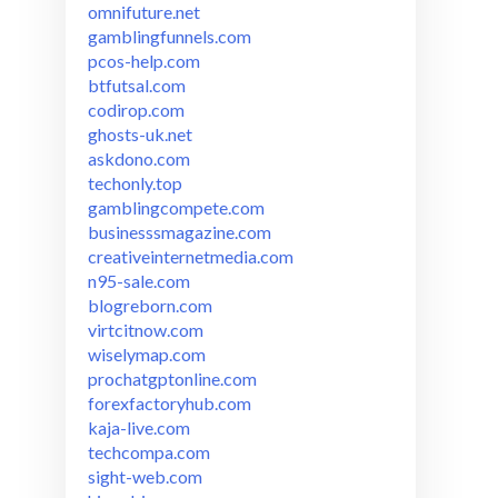
omnifuture.net
gamblingfunnels.com
pcos-help.com
btfutsal.com
codirop.com
ghosts-uk.net
askdono.com
techonly.top
gamblingcompete.com
businesssmagazine.com
creativeinternetmedia.com
n95-sale.com
blogreborn.com
virtcitnow.com
wiselymap.com
prochatgptonline.com
forexfactoryhub.com
kaja-live.com
techcompa.com
sight-web.com