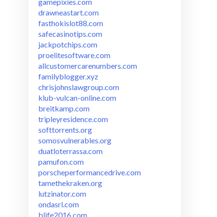
gamepixies.com
drawneastart.com
fasthokislot88.com
safecasinotips.com
jackpotchips.com
proelitesoftware.com
allcustomercarenumbers.com
familyblogger.xyz
chrisjohnslawgroup.com
klub-vulcan-online.com
breitkamp.com
tripleyresidence.com
softtorrents.org
somosvulnerables.org
duatloterrassa.com
pamufon.com
porscheperformancedrive.com
tamethekraken.org
lutzinator.com
ondasrl.com
blife2016.com