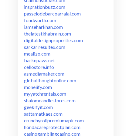
shannonsticker.com
insprationbuzz.com
passeiodebarcoarraial.com
fondworth.com
iamseharkhan.com
thelatestkhabrain.com
digitaldesignproperties.com
sarkariresultex.com
mealizo.com
barknpaws.net
cellostore.info
asmediamaker.com
globalthoughtonline.com
moneiify.com
myyatchrentals.com
shalomcandlestores.com
geekifyit.com
sattamatkaes.com
crunchyrollpremiumapk.com
hondacareprotectplan.com
casinogamblingcasino.com