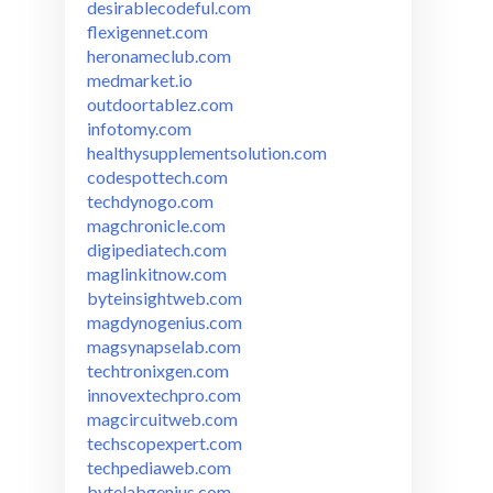
desirablecodeful.com
flexigennet.com
heronameclub.com
medmarket.io
outdoortablez.com
infotomy.com
healthysupplementsolution.com
codespottech.com
techdynogo.com
magchronicle.com
digipediatech.com
maglinkitnow.com
byteinsightweb.com
magdynogenius.com
magsynapselab.com
techtronixgen.com
innovextechpro.com
magcircuitweb.com
techscopexpert.com
techpediaweb.com
bytelabgenius.com