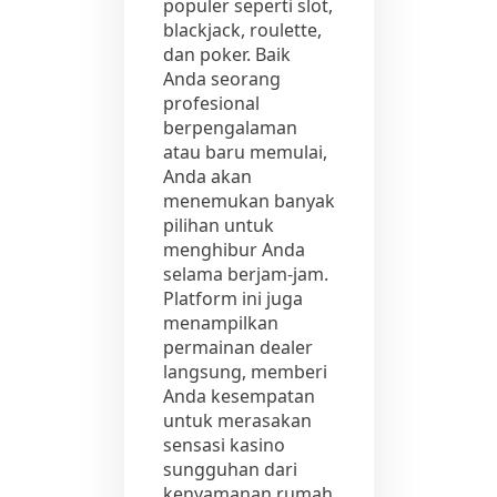
populer seperti slot,
blackjack, roulette,
dan poker. Baik
Anda seorang
profesional
berpengalaman
atau baru memulai,
Anda akan
menemukan banyak
pilihan untuk
menghibur Anda
selama berjam-jam.
Platform ini juga
menampilkan
permainan dealer
langsung, memberi
Anda kesempatan
untuk merasakan
sensasi kasino
sungguhan dari
kenyamanan rumah