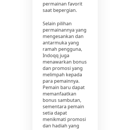
permainan favorit
saat bepergian.
Selain pilihan
permainannya yang
mengesankan dan
antarmuka yang
ramah pengguna,
Indoqq juga
menawarkan bonus
dan promosi yang
melimpah kepada
para pemainnya.
Pemain baru dapat
memanfaatkan
bonus sambutan,
sementara pemain
setia dapat
menikmati promosi
dan hadiah yang