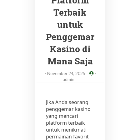
Platform
Terbaik
untuk
Penggemar
Kasino di
Mana Saja
-
November 24, 2025
-
admin
Jika Anda seorang
penggemar kasino
yang mencari
platform terbaik
untuk menikmati
permainan favorit