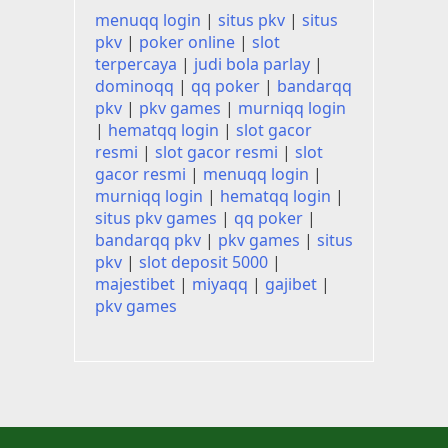
menuqq login
|
situs pkv
|
situs
pkv
|
poker online
|
slot
terpercaya
|
judi bola parlay
|
dominoqq
|
qq poker
|
bandarqq
pkv
|
pkv games
|
murniqq login
|
hematqq login
|
slot gacor
resmi
|
slot gacor resmi
|
slot
gacor resmi
|
menuqq login
|
murniqq login
|
hematqq login
|
situs pkv games
|
qq poker
|
bandarqq pkv
|
pkv games
|
situs
pkv
|
slot deposit 5000
|
majestibet
|
miyaqq
|
gajibet
|
pkv games