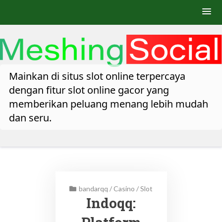
Skip
to
content
Mainkan di situs slot online terpercaya
dengan fitur slot online gacor yang
memberikan peluang menang lebih mudah
dan seru.
bandarqq
/
Casino
/
Slot
Indoqq: