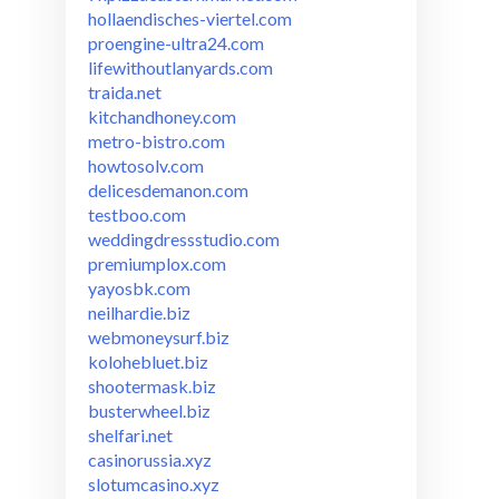
hollaendisches-viertel.com
proengine-ultra24.com
lifewithoutlanyards.com
traida.net
kitchandhoney.com
metro-bistro.com
howtosolv.com
delicesdemanon.com
testboo.com
weddingdressstudio.com
premiumplox.com
yayosbk.com
neilhardie.biz
webmoneysurf.biz
kolohebluet.biz
shootermask.biz
busterwheel.biz
shelfari.net
casinorussia.xyz
slotumcasino.xyz