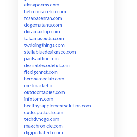
elenapoems.com
hellmouseretro.com
fcsabatehran.com
dogemutants.com
duramaxtop.com
takamasoudia.com
twdoingthings.com
stellabluedesignsco.com
paulsauthor.com
desirablecodeful.com
flexigennet.com
heronameclub.com
medmarket.io
outdoortablez.com
infotomy.com
healthysupplementsolution.com
codespottech.com
techdynogo.com
magchronicle.com
digipediatech.com