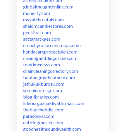
asmediamaker.com
globalthoughtonline.com
moneiify.com
myyatchrentals.com
shalomcandlestores.com
geekifyit.com
sattamatkaes.com
crunchyrollpremiumapk.com
hondacareprotectplan.com
casinogamblingcasino.com
towtimenews.com
draincleaningdirectory.com
baotangmythuathcm.com
jethukukburosu.com
somniumforge.com
bloglibraries.com
luleburgaznakliyatfirmasi.com
thebapehoodie.com
parasosyal.com
enticingmuslim.com
goodhealthsoundwealth.com