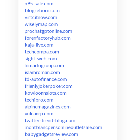
n95-sale.com
blogreborn.com
virtcitnow.com
wiselymap.com
prochatgptonline.com
forexfactoryhub.com
kaja-live.com
techcompa.com
sight-web.com
himadrigroup.com
islamroman.com
td-autofinance.com
frienlyjokerpoker.com
kowloonnslots.com
techibro.com
alpinemagazines.com
vulcanrp.com
twitter-trend-blog.com
montblancpensonlineoutletsale.com
babygadgetsreview.com