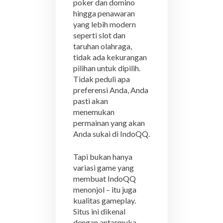
poker dan domino
hingga penawaran
yang lebih modern
seperti slot dan
taruhan olahraga,
tidak ada kekurangan
pilihan untuk dipilih.
Tidak peduli apa
preferensi Anda, Anda
pasti akan
menemukan
permainan yang akan
Anda sukai di IndoQQ.
Tapi bukan hanya
variasi game yang
membuat IndoQQ
menonjol – itu juga
kualitas gameplay.
Situs ini dikenal
dengan antarmuka