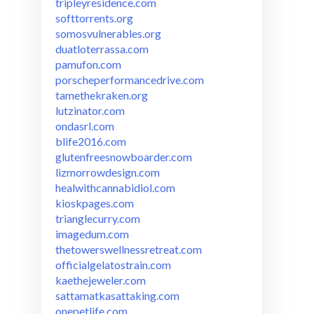
tripleyresidence.com
softtorrents.org
somosvulnerables.org
duatloterrassa.com
pamufon.com
porscheperformancedrive.com
tamethekraken.org
lutzinator.com
ondasrl.com
blife2016.com
glutenfreesnowboarder.com
lizmorrowdesign.com
healwithcannabidiol.com
kioskpages.com
trianglecurry.com
imagedum.com
thetowerswellnessretreat.com
officialgelatostrain.com
kaethejeweler.com
sattamatkasattaking.com
onepetlife.com