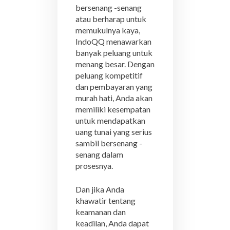
bersenang -senang
atau berharap untuk
memukulnya kaya,
IndoQQ menawarkan
banyak peluang untuk
menang besar. Dengan
peluang kompetitif
dan pembayaran yang
murah hati, Anda akan
memiliki kesempatan
untuk mendapatkan
uang tunai yang serius
sambil bersenang -
senang dalam
prosesnya.
Dan jika Anda
khawatir tentang
keamanan dan
keadilan, Anda dapat