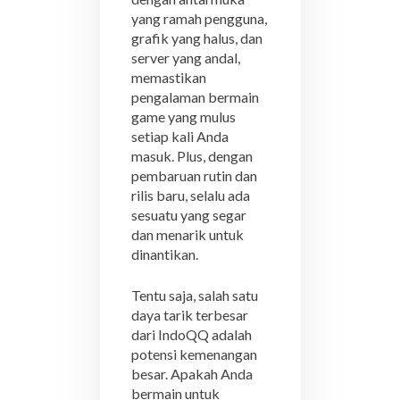
yang ramah pengguna,
grafik yang halus, dan
server yang andal,
memastikan
pengalaman bermain
game yang mulus
setiap kali Anda
masuk. Plus, dengan
pembaruan rutin dan
rilis baru, selalu ada
sesuatu yang segar
dan menarik untuk
dinantikan.
Tentu saja, salah satu
daya tarik terbesar
dari IndoQQ adalah
potensi kemenangan
besar. Apakah Anda
bermain untuk