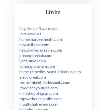
Links
helpdesksoftwares.net
lovabowl.net
homeimprovementit.com
newstribunal.com
newsdailymagazines.com
preceptionhub.com
yeezislides.com
aobongdatotem.com
home-remedies-yeast-infection.com
electroreal.com
bestofmiami-dadecounty.com
ifoodieonyoutube.com
mineshoppingcart.com
topworkoutsupplies.com
mouthshutreviews.com
hirzadesalta.com