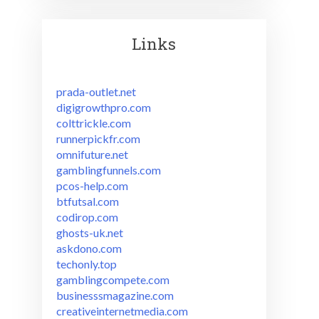
Links
prada-outlet.net
digigrowthpro.com
colttrickle.com
runnerpickfr.com
omnifuture.net
gamblingfunnels.com
pcos-help.com
btfutsal.com
codirop.com
ghosts-uk.net
askdono.com
techonly.top
gamblingcompete.com
businesssmagazine.com
creativeinternetmedia.com