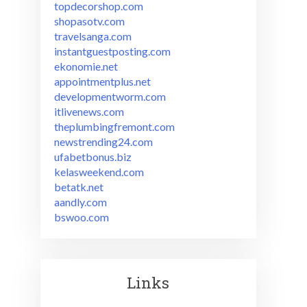
topdecorshop.com
shopasotv.com
travelsanga.com
instantguestposting.com
ekonomie.net
appointmentplus.net
developmentworm.com
itlivenews.com
theplumbingfremont.com
newstrending24.com
ufabetbonus.biz
kelasweekend.com
betatk.net
aandly.com
bswoo.com
Links