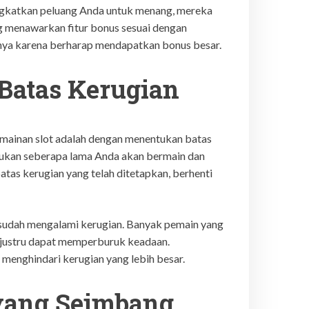
ngkatkan peluang Anda untuk menang, mereka
ng menawarkan fitur bonus sesuai dengan
anya karena berharap mendapatkan bonus besar.
Batas Kerugian
ermainan slot adalah dengan menentukan batas
ntukan seberapa lama Anda akan bermain dan
tas kerugian yang telah ditetapkan, berhenti
 sudah mengalami kerugian. Banyak pemain yang
 justru dapat memperburuk keadaan.
enghindari kerugian yang lebih besar.
yang Seimbang