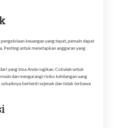
ak
 pengelolaan keuangan yang tepat, pemain dapat
. Penting untuk menetapkan anggaran yang
 dari yang bisa Anda rugikan. Cobalah untuk
rmain dan mengurangi risiko kehilangan uang
, sebaiknya berhenti sejenak dan tidak terbawa
i