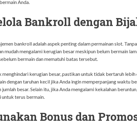
bermain Anda.
lola Bankroll dengan Bij
emen bankroll adalah aspek penting dalam permainan slot. Tanpa
n mudah mengalami kerugian besar meskipun belum bermain lama
 sebelum bermain dan mematuhi batas tersebut.
 menghindari kerugian besar, pastikan untuk tidak bertaruh lebih
in dengan taruhan kecil jika Anda ingin memperpanjang waktu be
 jumlah besar. Selain itu, jika Anda mengalami kekalahan beruntun
 untuk terus bermain.
unakan Bonus dan Promos