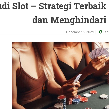
di Slot – Strategi Terbai
dan Menghindari
-
December 5, 2024 |
-
ad