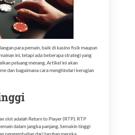
langan para pemain, baik di kasino fisik maupun
inan ini, tetapi ada beberapa strategi yang
an peluang menang. Artikel ini akan
ame dan bagaimana cara menghindari kerugian
inggi
an slot adalah Return to Player (RTP). RTP
emain dalam jangka panjang. Semakin tinggi
n pengembalian dari taruhan mereka.