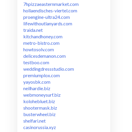
7hpizzaeasternmarket.com
hollaendisches-viertel.com
proengine-ultra24.com
lifewithoutlanyards.com
traida.net
kitchandhoney.com
metro-bistro.com
howtosolv.com
delicesdemanon.com
testboo.com
weddingdressstudio.com
premiumplox.com
yayosbk.com
neilhardie.biz
webmoneysurf.biz
kolohebluet.biz
shootermask.biz
busterwheel.biz
shelfari.net
casinorussia.xyz