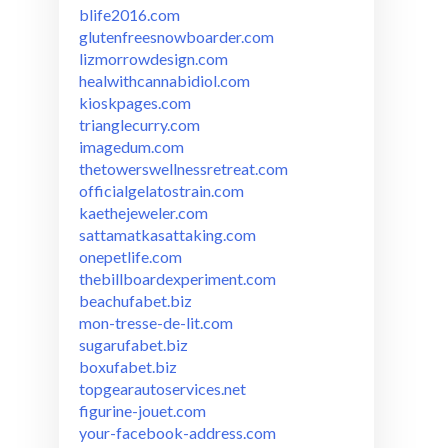
blife2016.com
glutenfreesnowboarder.com
lizmorrowdesign.com
healwithcannabidiol.com
kioskpages.com
trianglecurry.com
imagedum.com
thetowerswellnessretreat.com
officialgelatostrain.com
kaethejeweler.com
sattamatkasattaking.com
onepetlife.com
thebillboardexperiment.com
beachufabet.biz
mon-tresse-de-lit.com
sugarufabet.biz
boxufabet.biz
topgearautoservices.net
figurine-jouet.com
your-facebook-address.com