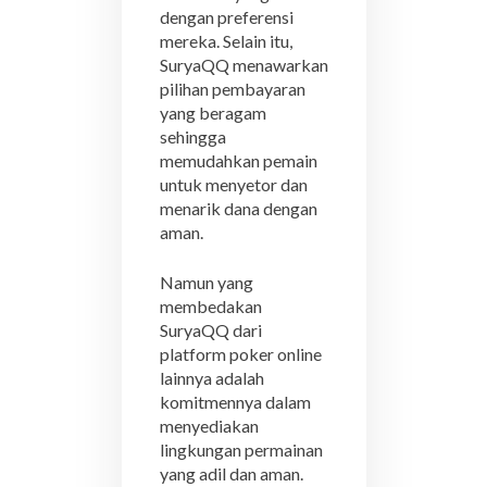
dengan preferensi
mereka. Selain itu,
SuryaQQ menawarkan
pilihan pembayaran
yang beragam
sehingga
memudahkan pemain
untuk menyetor dan
menarik dana dengan
aman.
Namun yang
membedakan
SuryaQQ dari
platform poker online
lainnya adalah
komitmennya dalam
menyediakan
lingkungan permainan
yang adil dan aman.