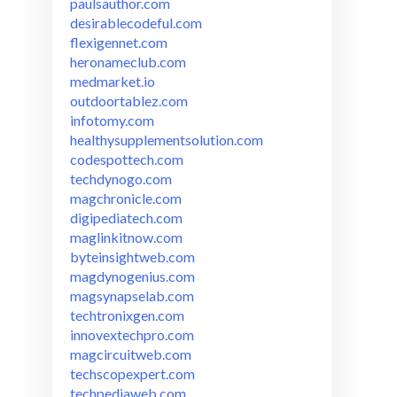
paulsauthor.com
desirablecodeful.com
flexigennet.com
heronameclub.com
medmarket.io
outdoortablez.com
infotomy.com
healthysupplementsolution.com
codespottech.com
techdynogo.com
magchronicle.com
digipediatech.com
maglinkitnow.com
byteinsightweb.com
magdynogenius.com
magsynapselab.com
techtronixgen.com
innovextechpro.com
magcircuitweb.com
techscopexpert.com
techpediaweb.com