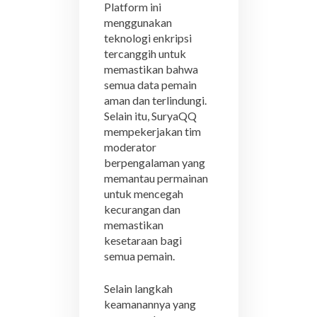
Platform ini
menggunakan
teknologi enkripsi
tercanggih untuk
memastikan bahwa
semua data pemain
aman dan terlindungi.
Selain itu, SuryaQQ
mempekerjakan tim
moderator
berpengalaman yang
memantau permainan
untuk mencegah
kecurangan dan
memastikan
kesetaraan bagi
semua pemain.
Selain langkah
keamanannya yang