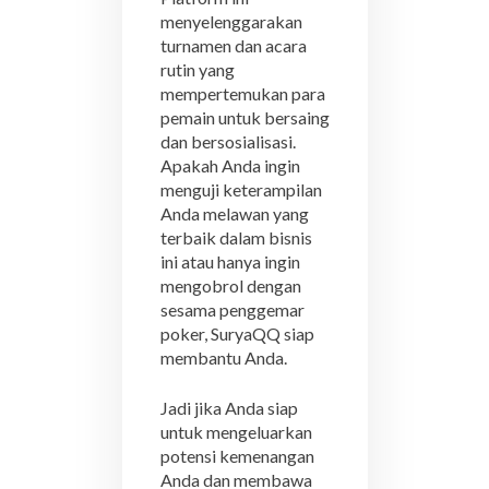
menyelenggarakan
turnamen dan acara
rutin yang
mempertemukan para
pemain untuk bersaing
dan bersosialisasi.
Apakah Anda ingin
menguji keterampilan
Anda melawan yang
terbaik dalam bisnis
ini atau hanya ingin
mengobrol dengan
sesama penggemar
poker, SuryaQQ siap
membantu Anda.
Jadi jika Anda siap
untuk mengeluarkan
potensi kemenangan
Anda dan membawa