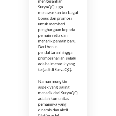
mengesankan,
SuryaQQ juga
menawarkan berbagai
bonus dan promosi
untuk memberi
penghargaan kepada
pemain setia dan
menarik pemain baru.
Dari bonus
pendaftaran hingga
promosi harian, selalu
ada hal menarik yang
terjadi di SuryaQQ.
Namun mungkin
aspek yang paling
menarik dari SuryaQQ
adalah komunitas
pemainnya yang
dinamis dan aktif.
Platform ini