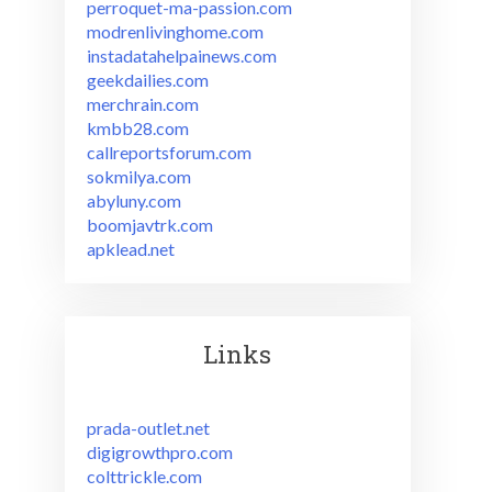
perroquet-ma-passion.com
modrenlivinghome.com
instadatahelpainews.com
geekdailies.com
merchrain.com
kmbb28.com
callreportsforum.com
sokmilya.com
abyluny.com
boomjavtrk.com
apklead.net
Links
prada-outlet.net
digigrowthpro.com
colttrickle.com