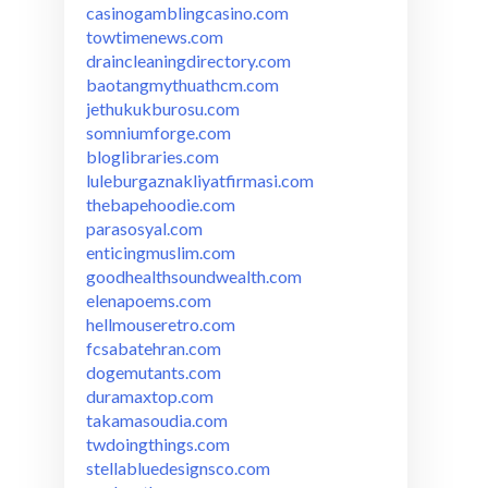
casinogamblingcasino.com
towtimenews.com
draincleaningdirectory.com
baotangmythuathcm.com
jethukukburosu.com
somniumforge.com
bloglibraries.com
luleburgaznakliyatfirmasi.com
thebapehoodie.com
parasosyal.com
enticingmuslim.com
goodhealthsoundwealth.com
elenapoems.com
hellmouseretro.com
fcsabatehran.com
dogemutants.com
duramaxtop.com
takamasoudia.com
twdoingthings.com
stellabluedesignsco.com