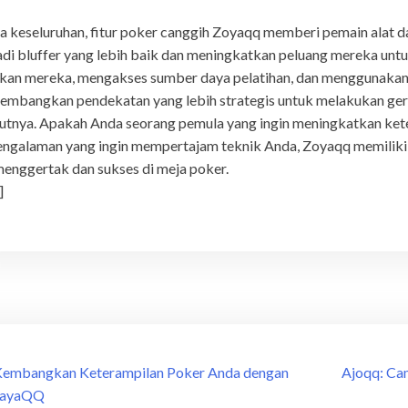
a keseluruhan, fitur poker canggih Zoyaqq memberi pemain alat 
di bluffer yang lebih baik dan meningkatkan peluang mereka unt
kan mereka, mengakses sumber daya pelatihan, dan menggunakan a
mbangkan pendekatan yang lebih strategis untuk melakukan ge
utnya. Apakah Anda seorang pemula yang ingin meningkatkan ke
ngalaman yang ingin mempertajam teknik Anda, Zoyaqq memiliki
menggertak dan sukses di meja poker.
]
st
embangkan Keterampilan Poker Anda dengan
Ajoqq: Ca
hayaQQ