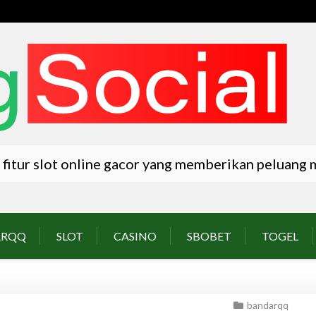
n fitur slot online gacor yang memberikan peluang
ARQQ
SLOT
CASINO
SBOBET
TOGEL
bandarqq