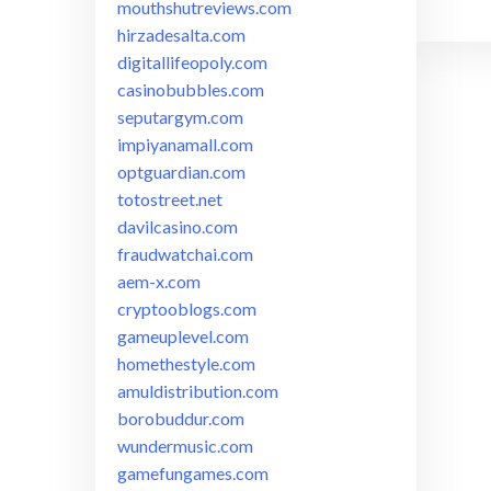
na
mouthshutreviews.com
hirzadesalta.com
digitallifeopoly.com
casinobubbles.com
seputargym.com
impiyanamall.com
optguardian.com
totostreet.net
davilcasino.com
fraudwatchai.com
aem-x.com
cryptooblogs.com
gameuplevel.com
homethestyle.com
amuldistribution.com
borobuddur.com
wundermusic.com
gamefungames.com