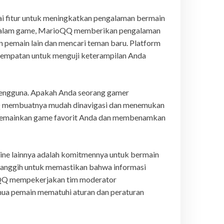
i fitur untuk meningkatkan pengalaman bermain
n dalam game, MarioQQ memberikan pengalaman
pemain lain dan mencari teman baru. Platform
sempatan untuk menguji keterampilan Anda
pengguna. Apakah Anda seorang gamer
oQQ membuatnya mudah dinavigasi dan menemukan
i memainkan game favorit Anda dan membenamkan
ne lainnya adalah komitmennya untuk bermain
 canggih untuk memastikan bahwa informasi
ioQQ mempekerjakan tim moderator
a pemain mematuhi aturan dan peraturan