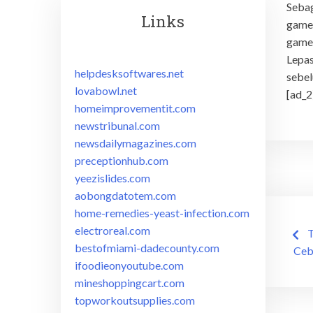
Sebag
Links
game,
gamer
Lepas
helpdesksoftwares.net
sebe
lovabowl.net
[ad_2
homeimprovementit.com
newstribunal.com
newsdailymagazines.com
preceptionhub.com
yeezislides.com
aobongdatotem.com
home-remedies-yeast-infection.com
Po
electroreal.com
T
bestofmiami-dadecounty.com
Ce
na
ifoodieonyoutube.com
mineshoppingcart.com
topworkoutsupplies.com