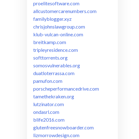
proelitesoftware.com
allcustomercarenumbers.com
familyblogger.xyz
chrisjohnslawgroup.com
klub-vulcan-online.com
breitkamp.com
tripleyresidence.com
softtorrents.org
somosvulnerables.org
duatloterrassa.com
pamufon.com
porscheperformancedrive.com
tamethekraken.org
lutzinator.com
ondasrl.com
blife2016.com
glutenfreesnowboarder.com
lizmorrowdesign.com