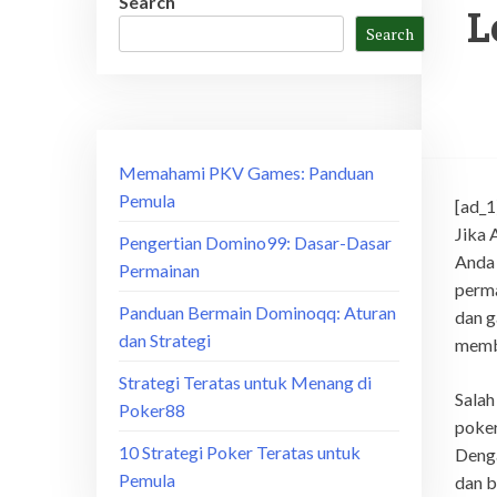
Search
L
Search
Memahami PKV Games: Panduan
Pemula
[ad_1
Jika 
Pengertian Domino99: Dasar-Dasar
Anda 
Permainan
perma
Panduan Bermain Dominoqq: Aturan
dan g
dan Strategi
memba
Strategi Teratas untuk Menang di
Salah
Poker88
poker
10 Strategi Poker Teratas untuk
Denga
Pemula
dan b