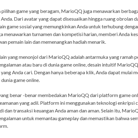
n pilihan game yang beragam, MarioQQ juga menawarkan berbaga
Anda. Dari avatar yang dapat disesuaikan hingga ruang obrola
in game sosial yang memungkinkan Anda untuk terhubung dengan 
uga menawarkan turnamen dan kompetisi harian, memberi Anda ke
an pemain lain dan memenangkan hadiah menarik.
 lain yang menonjol dari MarioQQ adalah antarmuka yang ramah 
ngalaman atau baru di dunia game online, desain intuitif Mari
yang Anda cari. Dengan hanya beberapa klik, Anda dapat mula
di dunia game online.
yang benar -benar membedakan MarioQQ dari platform game onli
eamanan yang adil. Platform ini menggunakan teknologi enkripsi
di dan transaksi keuangan Anda aman dan aman. Selain itu, Mar
ngalaman untuk memantau gameplay dan memastikan bahwa semu
orm.