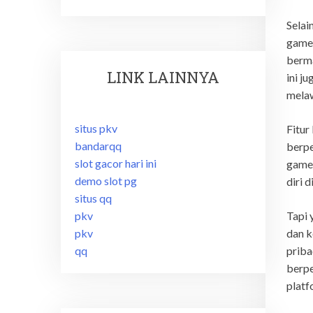
Selai
game 
berma
LINK LAINNYA
ini j
melaw
situs pkv
Fitur
bandarqq
berpe
slot gacor hari ini
game 
demo slot pg
diri 
situs qq
Tapi 
pkv
dan k
pkv
priba
qq
berpe
platf