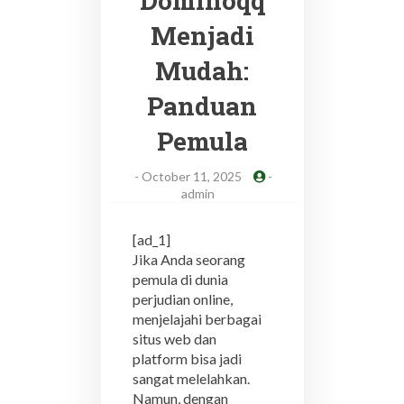
Dominoqq
Menjadi
Mudah:
Panduan
Pemula
-
October 11, 2025
-
admin
[ad_1]
Jika Anda seorang
pemula di dunia
perjudian online,
menjelajahi berbagai
situs web dan
platform bisa jadi
sangat melelahkan.
Namun, dengan