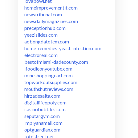
lovabowl.net
homeimprovementit.com
newstribunal.com
newsdailymagazines.com
preceptionhub.com
yeezislides.com
aobongdatotem.com
home-remedies-yeast-infection.com
electroreal.com
bestofmiami-dadecounty.com
ifoodieonyoutube.com
mineshoppingcart.com
topworkoutsupplies.com
mouthshutreviews.com
hirzadesalta.com
digitallifeopoly.com
casinobubbles.com
seputargym.com
impiyanamall.com
optguardian.com
totostreet.net