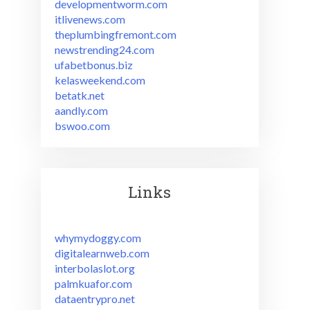
developmentworm.com
itlivenews.com
theplumbingfremont.com
newstrending24.com
ufabetbonus.biz
kelasweekend.com
betatk.net
aandly.com
bswoo.com
Links
whymydoggy.com
digitalearnweb.com
interbolaslot.org
palmkuafor.com
dataentrypro.net