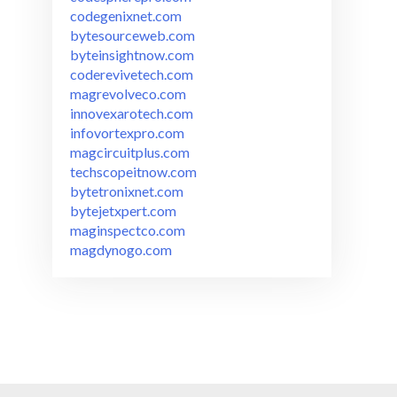
codegenixnet.com
bytesourceweb.com
byteinsightnow.com
coderevivetech.com
magrevolveco.com
innovexarotech.com
infovortexpro.com
magcircuitplus.com
techscopeitnow.com
bytetronixnet.com
bytejetxpert.com
maginspectco.com
magdynogo.com