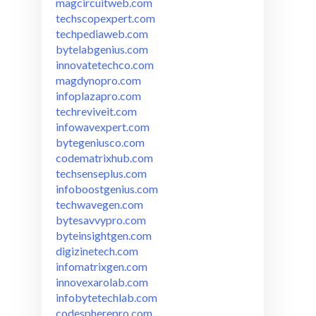
magcircuitweb.com
techscopexpert.com
techpediaweb.com
bytelabgenius.com
innovatetechco.com
magdynopro.com
infoplazapro.com
techreviveit.com
infowavexpert.com
bytegeniusco.com
codematrixhub.com
techsenseplus.com
infoboostgenius.com
techwavegen.com
bytesavvypro.com
byteinsightgen.com
digizinetech.com
infomatrixgen.com
innovexarolab.com
infobytetechlab.com
codespherepro.com