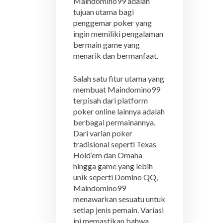
Maindomino99 adalah
tujuan utama bagi
penggemar poker yang
ingin memiliki pengalaman
bermain game yang
menarik dan bermanfaat.
Salah satu fitur utama yang
membuat Maindomino99
terpisah dari platform
poker online lainnya adalah
berbagai permainannya.
Dari varian poker
tradisional seperti Texas
Hold’em dan Omaha
hingga game yang lebih
unik seperti Domino QQ,
Maindomino99
menawarkan sesuatu untuk
setiap jenis pemain. Variasi
ini memastikan bahwa