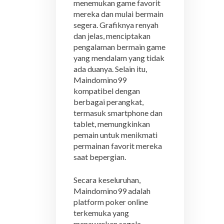
menemukan game favorit
mereka dan mulai bermain
segera. Grafiknya renyah
dan jelas, menciptakan
pengalaman bermain game
yang mendalam yang tidak
ada duanya. Selain itu,
Maindomino99
kompatibel dengan
berbagai perangkat,
termasuk smartphone dan
tablet, memungkinkan
pemain untuk menikmati
permainan favorit mereka
saat bepergian.
Secara keseluruhan,
Maindomino99 adalah
platform poker online
terkemuka yang
menawarkan segala