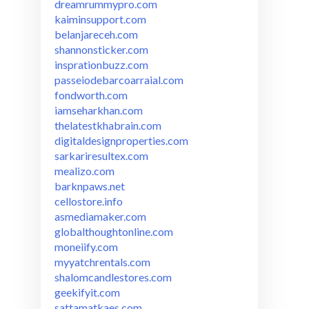
dreamrummypro.com
kaiminsupport.com
belanjareceh.com
shannonsticker.com
insprationbuzz.com
passeiodebarcoarraial.com
fondworth.com
iamseharkhan.com
thelatestkhabrain.com
digitaldesignproperties.com
sarkariresultex.com
mealizo.com
barknpaws.net
cellostore.info
asmediamaker.com
globalthoughtonline.com
moneiify.com
myyatchrentals.com
shalomcandlestores.com
geekifyit.com
sattamatkaes.com