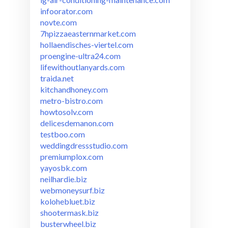
infoorator.com
novte.com
7hpizzaeasternmarket.com
hollaendisches-viertel.com
proengine-ultra24.com
lifewithoutlanyards.com
traida.net
kitchandhoney.com
metro-bistro.com
howtosolv.com
delicesdemanon.com
testboo.com
weddingdressstudio.com
premiumplox.com
yayosbk.com
neilhardie.biz
webmoneysurf.biz
kolohebluet.biz
shootermask.biz
busterwheel.biz