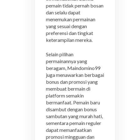
pemain tidak pernah bosan
dan selalu dapat
menemukan permainan
yang sesuai dengan
preferensi dan tingkat
keterampilan mereka.
Selain pilihan
permainannya yang
beragam, Maindomino99
juga menawarkan berbagai
bonus dan promosi yang
membuat bermain di
platform semakin
bermanfaat. Pemain baru
disambut dengan bonus
sambutan yang murah hati,
sementara pemain reguler
dapat memanfaatkan
promosi mingguan dan