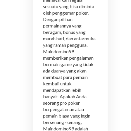
sesuatu yang bisa diminta
oleh penggemar poker.
Dengan pilihan
permainannya yang
beragam, bonus yang
murah hati, dan antarmuka
yang ramah pengguna,
Maindomino99
memberikan pengalaman
bermain game yang tidak
ada duanya yang akan
membuat para pemain
kembali untuk
mendapatkan lebih
banyak. Apakah Anda
seorang pro poker
berpengalaman atau
pemain biasa yang ingin
bersenang -senang,
Maindomino99 adalah