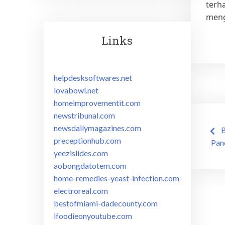
terh
meng
Links
helpdesksoftwares.net
lovabowl.net
homeimprovementit.com
newstribunal.com
Po
newsdailymagazines.com
B
preceptionhub.com
Pan
na
yeezislides.com
aobongdatotem.com
home-remedies-yeast-infection.com
electroreal.com
bestofmiami-dadecounty.com
ifoodieonyoutube.com