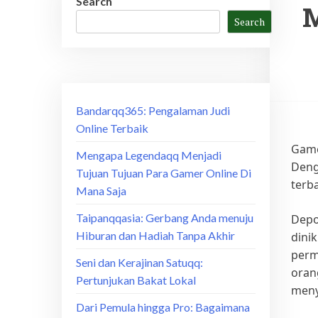
Search
M
Search
Bandarqq365: Pengalaman Judi
Online Terbaik
Game
Mengapa Legendaqq Menjadi
Deng
Tujuan Tujuan Para Gamer Online Di
terb
Mana Saja
Taipanqqasia: Gerbang Anda menuju
Depo
Hiburan dan Hadiah Tanpa Akhir
dinik
perm
Seni dan Kerajinan Satuqq:
oran
Pertunjukan Bakat Lokal
meny
Dari Pemula hingga Pro: Bagaimana