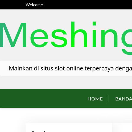
Skip
Welcome
to
content
Mainkan di situs slot online terpercaya den
HOME
BAND