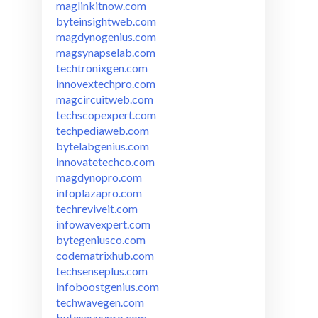
maglinkitnow.com
byteinsightweb.com
magdynogenius.com
magsynapselab.com
techtronixgen.com
innovextechpro.com
magcircuitweb.com
techscopexpert.com
techpediaweb.com
bytelabgenius.com
innovatetechco.com
magdynopro.com
infoplazapro.com
techreviveit.com
infowavexpert.com
bytegeniusco.com
codematrixhub.com
techsenseplus.com
infoboostgenius.com
techwavegen.com
bytesavvypro.com