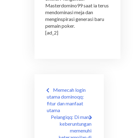
Masterdomino99 saat ia terus
mendominasi meja dan
menginspirasi generasi baru
pemain poker.
[ad_2]
Post
Memecah login
navigation
utama dominoqq:
fitur dan manfaat
utama
Pelangiqq: Di mana
keberuntungan
memenuhi
keterampilan di