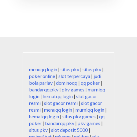
menuqq login
|
situs pkv
|
situs pkv
|
poker online
|
slot terpercaya
|
judi
bola parlay
|
dominoqq
|
qq poker
|
bandarqq pkv
|
pkv games
|
murniqq
login
|
hematqq login
|
slot gacor
resmi
|
slot gacor resmi
|
slot gacor
resmi
|
menuqq login
|
murniqq login
|
hematqq login
|
situs pkv games
|
qq
poker
|
bandarqq pkv
|
pkv games
|
situs pkv
|
slot deposit 5000
|
majestibet
|
miyaqq
|
gajibet
|
pkv