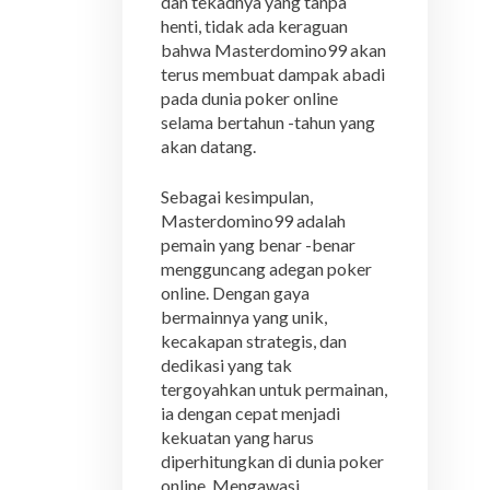
dan tekadnya yang tanpa
henti, tidak ada keraguan
bahwa Masterdomino99 akan
terus membuat dampak abadi
pada dunia poker online
selama bertahun -tahun yang
akan datang.
Sebagai kesimpulan,
Masterdomino99 adalah
pemain yang benar -benar
mengguncang adegan poker
online. Dengan gaya
bermainnya yang unik,
kecakapan strategis, dan
dedikasi yang tak
tergoyahkan untuk permainan,
ia dengan cepat menjadi
kekuatan yang harus
diperhitungkan di dunia poker
online. Mengawasi