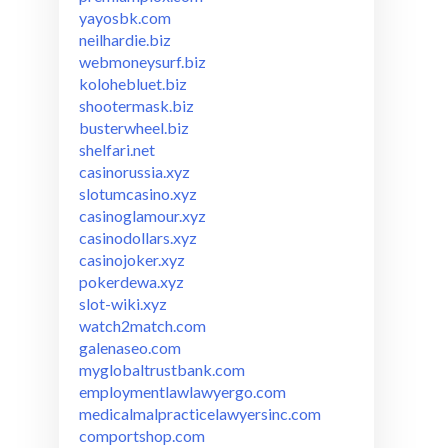
yayosbk.com
neilhardie.biz
webmoneysurf.biz
kolohebluet.biz
shootermask.biz
busterwheel.biz
shelfari.net
casinorussia.xyz
slotumcasino.xyz
casinoglamour.xyz
casinodollars.xyz
casinojoker.xyz
pokerdewa.xyz
slot-wiki.xyz
watch2match.com
galenaseo.com
myglobaltrustbank.com
employmentlawlawyergo.com
medicalmalpracticelawyersinc.com
comportshop.com