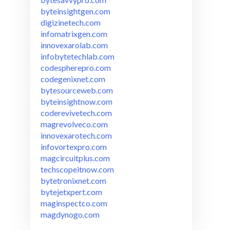
byteinsightgen.com
digizinetech.com
infomatrixgen.com
innovexarolab.com
infobytetechlab.com
codespherepro.com
codegenixnet.com
bytesourceweb.com
byteinsightnow.com
coderevivetech.com
magrevolveco.com
innovexarotech.com
infovortexpro.com
magcircuitplus.com
techscopeitnow.com
bytetronixnet.com
bytejetxpert.com
maginspectco.com
magdynogo.com