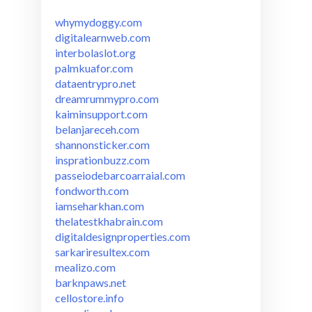
whymydoggy.com
digitalearnweb.com
interbolaslot.org
palmkuafor.com
dataentrypro.net
dreamrummypro.com
kaiminsupport.com
belanjareceh.com
shannonsticker.com
insprationbuzz.com
passeiodebarcoarraial.com
fondworth.com
iamseharkhan.com
thelatestkhabrain.com
digitaldesignproperties.com
sarkariresultex.com
mealizo.com
barknpaws.net
cellostore.info