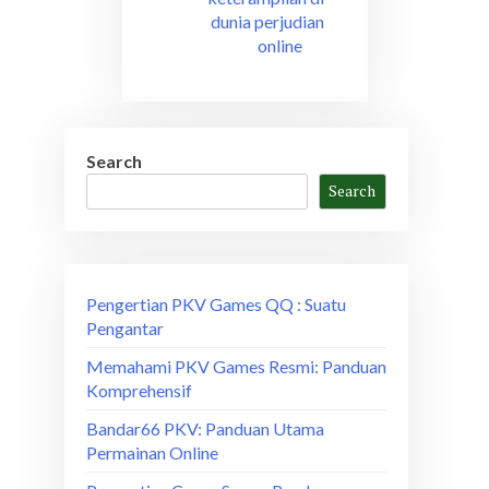
dunia perjudian
online
Search
Search
Pengertian PKV Games QQ : Suatu
Pengantar
Memahami PKV Games Resmi: Panduan
Komprehensif
Bandar66 PKV: Panduan Utama
Permainan Online