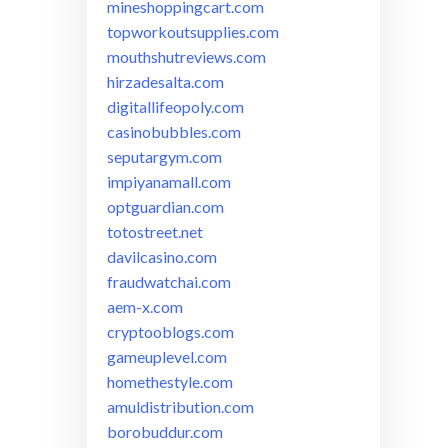
mineshoppingcart.com
topworkoutsupplies.com
mouthshutreviews.com
hirzadesalta.com
digitallifeopoly.com
casinobubbles.com
seputargym.com
impiyanamall.com
optguardian.com
totostreet.net
davilcasino.com
fraudwatchai.com
aem-x.com
cryptooblogs.com
gameuplevel.com
homethestyle.com
amuldistribution.com
borobuddur.com