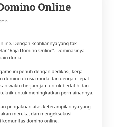
Domino Online
dmin
line. Dengan keahliannya yang tak
elar “Raja Domino Online”. Dominasinya
ain dunia.
ame ini penuh dengan dedikasi, kerja
in domino di usia muda dan dengan cepat
an waktu berjam-jam untuk berlatih dan
 teknik untuk meningkatkan permainannya.
tkan pengakuan atas keterampilannya yang
rakan mereka, dan mengeksekusi
i komunitas domino online.