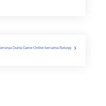
erunya Dunia Game Online bersama Ratuqq