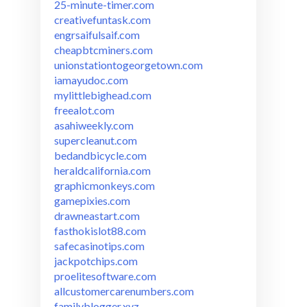
25-minute-timer.com
creativefuntask.com
engrsaifulsaif.com
cheapbtcminers.com
unionstationtogeorgetown.com
iamayudoc.com
mylittlebighead.com
freealot.com
asahiweekly.com
supercleanut.com
bedandbicycle.com
heraldcalifornia.com
graphicmonkeys.com
gamepixies.com
drawneastart.com
fasthokislot88.com
safecasinotips.com
jackpotchips.com
proelitesoftware.com
allcustomercarenumbers.com
familyblogger.xyz