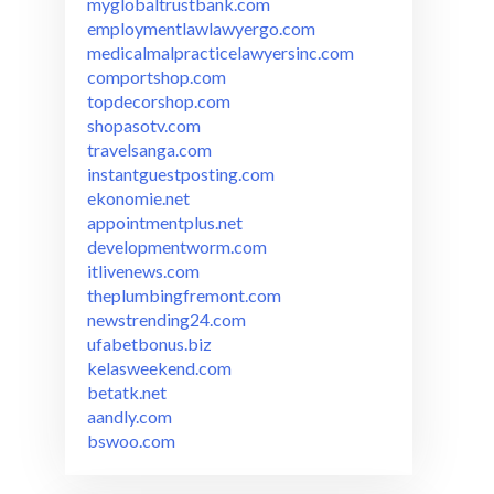
myglobaltrustbank.com
employmentlawlawyergo.com
medicalmalpracticelawyersinc.com
comportshop.com
topdecorshop.com
shopasotv.com
travelsanga.com
instantguestposting.com
ekonomie.net
appointmentplus.net
developmentworm.com
itlivenews.com
theplumbingfremont.com
newstrending24.com
ufabetbonus.biz
kelasweekend.com
betatk.net
aandly.com
bswoo.com