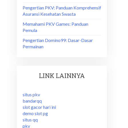
Pengertian PKV: Panduan Komprehensif
Asuransi Kesehatan Swasta
Memahami PKV Games: Panduan
Pemula
Pengertian Domino99: Dasar-Dasar
Permainan
LINK LAINNYA
situs pkv
bandarqq
slot gacor hari ini
demo slot pg
situs qq
pkv