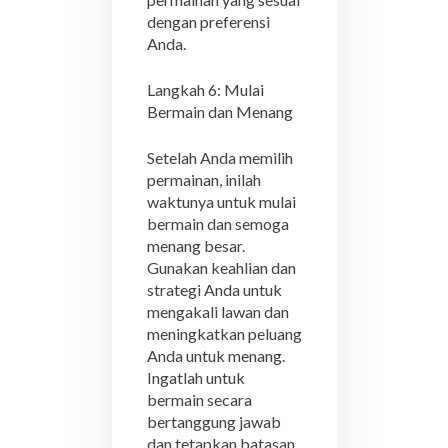
dengan preferensi
Anda.
Langkah 6: Mulai
Bermain dan Menang
Setelah Anda memilih
permainan, inilah
waktunya untuk mulai
bermain dan semoga
menang besar.
Gunakan keahlian dan
strategi Anda untuk
mengakali lawan dan
meningkatkan peluang
Anda untuk menang.
Ingatlah untuk
bermain secara
bertanggung jawab
dan tetapkan batasan