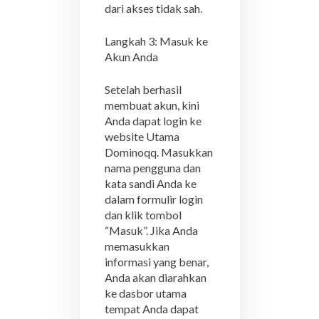
dari akses tidak sah.
Langkah 3: Masuk ke
Akun Anda
Setelah berhasil
membuat akun, kini
Anda dapat login ke
website Utama
Dominoqq. Masukkan
nama pengguna dan
kata sandi Anda ke
dalam formulir login
dan klik tombol
“Masuk”. Jika Anda
memasukkan
informasi yang benar,
Anda akan diarahkan
ke dasbor utama
tempat Anda dapat