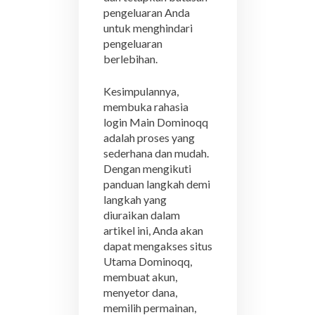
pengeluaran Anda
untuk menghindari
pengeluaran
berlebihan.
Kesimpulannya,
membuka rahasia
login Main Dominoqq
adalah proses yang
sederhana dan mudah.
Dengan mengikuti
panduan langkah demi
langkah yang
diuraikan dalam
artikel ini, Anda akan
dapat mengakses situs
Utama Dominoqq,
membuat akun,
menyetor dana,
memilih permainan,