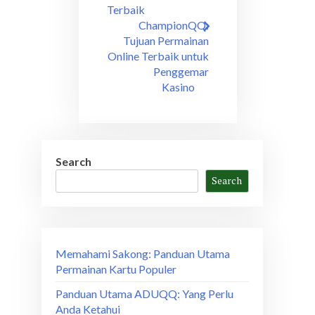
Terbaik
ChampionQQ:
Tujuan Permainan
Online Terbaik untuk
Penggemar
Kasino
Search
Search
Memahami Sakong: Panduan Utama
Permainan Kartu Populer
Panduan Utama ADUQQ: Yang Perlu
Anda Ketahui