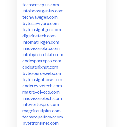
techsenseplus.com
infoboostgenius.com
techwavegen.com
bytesavvypro.com
byteinsightgen.com
digizinetech.com
infomatrixgen.com
innovexarolab.com
infobytetechlab.com
codespherepro.com
codegenixnet.com
bytesourceweb.com
byteinsightnow.com
coderevivetech.com
magrevolveco.com
innovexarotech.com
infovortexpro.com
magcircuitplus.com
techscopeitnow.com
bytetronixnet.com