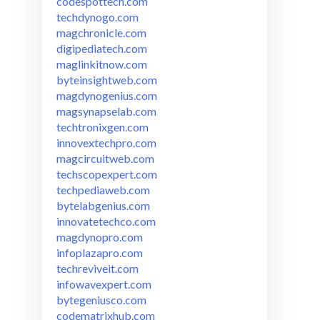
codespottech.com
techdynogo.com
magchronicle.com
digipediatech.com
maglinkitnow.com
byteinsightweb.com
magdynogenius.com
magsynapselab.com
techtronixgen.com
innovextechpro.com
magcircuitweb.com
techscopexpert.com
techpediaweb.com
bytelabgenius.com
innovatetechco.com
magdynopro.com
infoplazapro.com
techreviveit.com
infowavexpert.com
bytegeniusco.com
codematrixhub.com