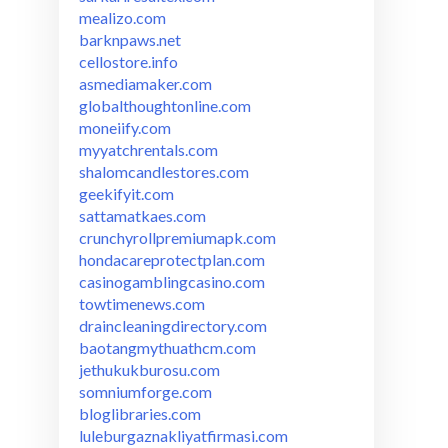
mealizo.com
barknpaws.net
cellostore.info
asmediamaker.com
globalthoughtonline.com
moneiify.com
myyatchrentals.com
shalomcandlestores.com
geekifyit.com
sattamatkaes.com
crunchyrollpremiumapk.com
hondacareprotectplan.com
casinogamblingcasino.com
towtimenews.com
draincleaningdirectory.com
baotangmythuathcm.com
jethukukburosu.com
somniumforge.com
bloglibraries.com
luleburgaznakliyatfirmasi.com