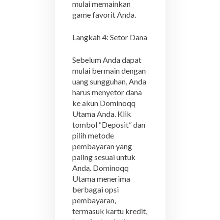
mulai memainkan
game favorit Anda.
Langkah 4: Setor Dana
Sebelum Anda dapat
mulai bermain dengan
uang sungguhan, Anda
harus menyetor dana
ke akun Dominoqq
Utama Anda. Klik
tombol “Deposit” dan
pilih metode
pembayaran yang
paling sesuai untuk
Anda. Dominoqq
Utama menerima
berbagai opsi
pembayaran,
termasuk kartu kredit,