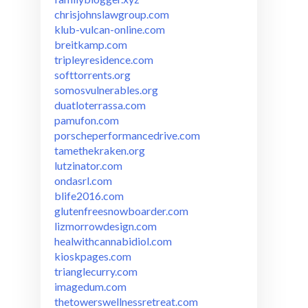
chrisjohnslawgroup.com
klub-vulcan-online.com
breitkamp.com
tripleyresidence.com
softtorrents.org
somosvulnerables.org
duatloterrassa.com
pamufon.com
porscheperformancedrive.com
tamethekraken.org
lutzinator.com
ondasrl.com
blife2016.com
glutenfreesnowboarder.com
lizmorrowdesign.com
healwithcannabidiol.com
kioskpages.com
trianglecurry.com
imagedum.com
thetowerswellnessretreat.com