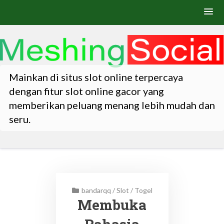
Skip
to
content
Mainkan di situs slot online terpercaya
dengan fitur slot online gacor yang
memberikan peluang menang lebih mudah dan
seru.
bandarqq
/
Slot
/
Togel
Membuka