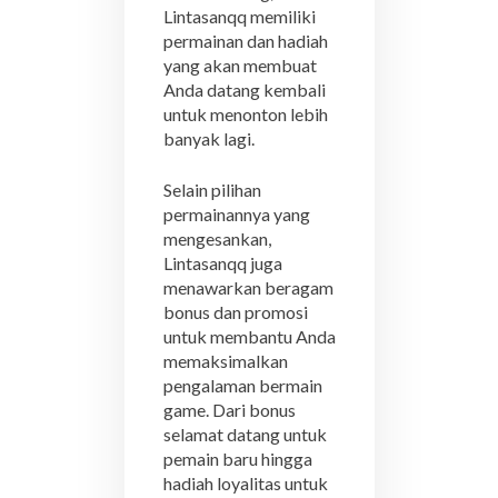
Lintasanqq memiliki
permainan dan hadiah
yang akan membuat
Anda datang kembali
untuk menonton lebih
banyak lagi.
Selain pilihan
permainannya yang
mengesankan,
Lintasanqq juga
menawarkan beragam
bonus dan promosi
untuk membantu Anda
memaksimalkan
pengalaman bermain
game. Dari bonus
selamat datang untuk
pemain baru hingga
hadiah loyalitas untuk