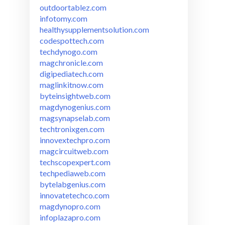
outdoortablez.com
infotomy.com
healthysupplementsolution.com
codespottech.com
techdynogo.com
magchronicle.com
digipediatech.com
maglinkitnow.com
byteinsightweb.com
magdynogenius.com
magsynapselab.com
techtronixgen.com
innovextechpro.com
magcircuitweb.com
techscopexpert.com
techpediaweb.com
bytelabgenius.com
innovatetechco.com
magdynopro.com
infoplazapro.com