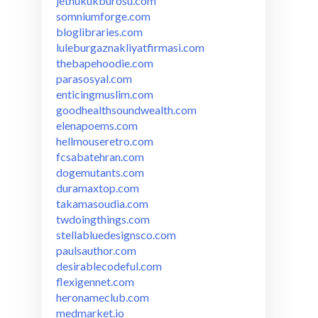
jethukukburosu.com
somniumforge.com
bloglibraries.com
luleburgaznakliyatfirmasi.com
thebapehoodie.com
parasosyal.com
enticingmuslim.com
goodhealthsoundwealth.com
elenapoems.com
hellmouseretro.com
fcsabatehran.com
dogemutants.com
duramaxtop.com
takamasoudia.com
twdoingthings.com
stellabluedesignsco.com
paulsauthor.com
desirablecodeful.com
flexigennet.com
heronameclub.com
medmarket.io