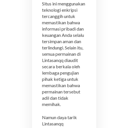
Situs ini menggunakan
teknologi enkripsi
tercanggih untuk
memastikan bahwa
informasi pribadi dan
keuangan Anda selalu
tersimpan aman dan
terlindungi. Selain itu,
semua permainan di
Lintasanqq diaudit
secara berkala oleh
lembaga pengujian
pihak ketiga untuk
memastikan bahwa
permainan tersebut
adil dan tidak
memihak.
Namun daya tarik
Lintasanqq