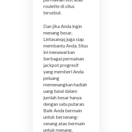
roulette di situs
tersebut.
Dan jika Anda ingin
menang besar,
Lintasanqq juga siap
membantu Anda. Situs
ini menawarkan
berbagai permainan
jackpot progresif
yang memberi Anda
peluang
memenangkan hadiah
uang tunai dalam
jumlah besar hanya
dengan satu putaran.
Baik Anda bermain
untuk bersenang-
senang atau bermain
untuk menang,