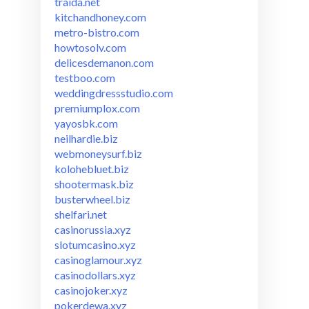
traida.net
kitchandhoney.com
metro-bistro.com
howtosolv.com
delicesdemanon.com
testboo.com
weddingdressstudio.com
premiumplox.com
yayosbk.com
neilhardie.biz
webmoneysurf.biz
kolohebluet.biz
shootermask.biz
busterwheel.biz
shelfari.net
casinorussia.xyz
slotumcasino.xyz
casinoglamour.xyz
casinodollars.xyz
casinojoker.xyz
pokerdewa.xyz