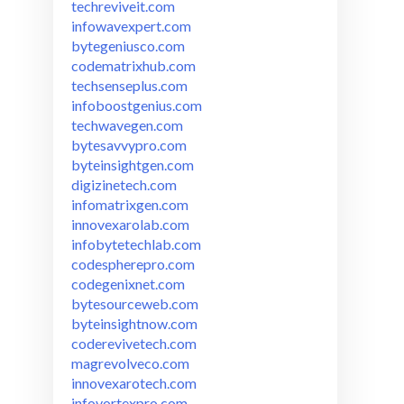
techreviveit.com
infowavexpert.com
bytegeniusco.com
codematrixhub.com
techsenseplus.com
infoboostgenius.com
techwavegen.com
bytesavvypro.com
byteinsightgen.com
digizinetech.com
infomatrixgen.com
innovexarolab.com
infobytetechlab.com
codespherepro.com
codegenixnet.com
bytesourceweb.com
byteinsightnow.com
coderevivetech.com
magrevolveco.com
innovexarotech.com
infovortexpro.com