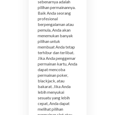
sebenarnya adalah
pilihan permainannya.
Baik Anda seorang
profesional
berpengalaman atau
pemula, Anda akan
menemukan banyak
pilihan untuk
membuat Anda tetap
terhibur dan terlibat.
Jika Anda penggemar
permainan kartu, Anda
dapat mencoba
permainan poker,
blackjack, atau
bakarat. Jika Anda
lebih menyukai
sesuatu yang lebih
cepat, Anda dapat
melihat pilihan
permainan slot atau