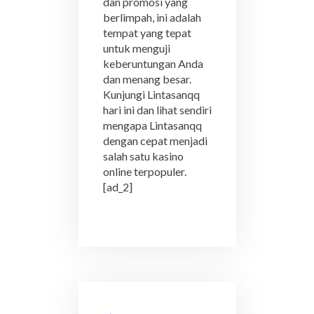
dan promosi yang
berlimpah, ini adalah
tempat yang tepat
untuk menguji
keberuntungan Anda
dan menang besar.
Kunjungi Lintasanqq
hari ini dan lihat sendiri
mengapa Lintasanqq
dengan cepat menjadi
salah satu kasino
online terpopuler.
[ad_2]
Post