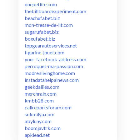
onepetlife.com
thebillboardexperiment.com
beachufabet.biz
mon-tresse-de-lit.com
sugarufabet.biz
boxufabet.biz
topgearautoservices.net
figurine-jouet.com
your-facebook-address.com
perroquet-ma-passion.com
modrenlivinghome.com
instadatahelpainews.com
geekdailies.com
merchrain.com
kmbb28.com
callreportsforum.com
sokmilya.com
abyluny.com
boomjavtrk.com
apklead.net