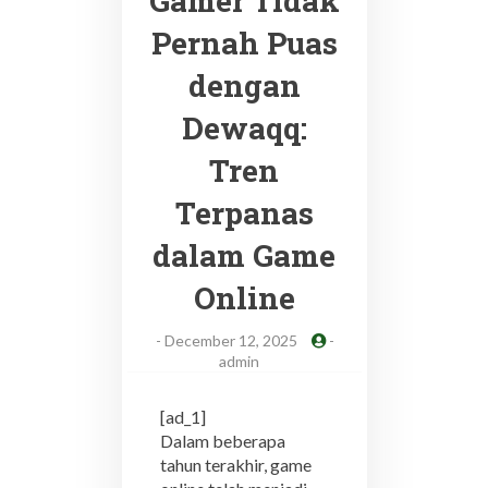
Gamer Tidak
Pernah Puas
dengan
Dewaqq:
Tren
Terpanas
dalam Game
Online
-
December 12, 2025
-
admin
[ad_1]
Dalam beberapa
tahun terakhir, game