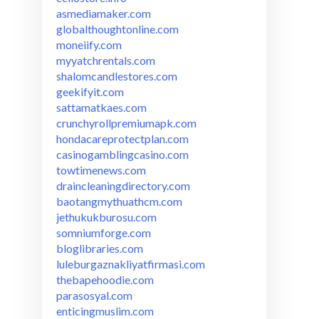
asmediamaker.com
globalthoughtonline.com
moneiify.com
myyatchrentals.com
shalomcandlestores.com
geekifyit.com
sattamatkaes.com
crunchyrollpremiumapk.com
hondacareprotectplan.com
casinogamblingcasino.com
towtimenews.com
draincleaningdirectory.com
baotangmythuathcm.com
jethukukburosu.com
somniumforge.com
bloglibraries.com
luleburgaznakliyatfirmasi.com
thebapehoodie.com
parasosyal.com
enticingmuslim.com