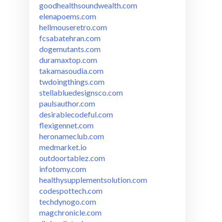
goodhealthsoundwealth.com
elenapoems.com
hellmouseretro.com
fcsabatehran.com
dogemutants.com
duramaxtop.com
takamasoudia.com
twdoingthings.com
stellabluedesignsco.com
paulsauthor.com
desirablecodeful.com
flexigennet.com
heronameclub.com
medmarket.io
outdoortablez.com
infotomy.com
healthysupplementsolution.com
codespottech.com
techdynogo.com
magchronicle.com