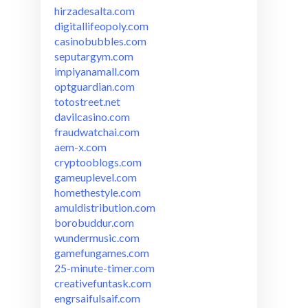
hirzadesalta.com
digitallifeopoly.com
casinobubbles.com
seputargym.com
impiyanamall.com
optguardian.com
totostreet.net
davilcasino.com
fraudwatchai.com
aem-x.com
cryptooblogs.com
gameuplevel.com
homethestyle.com
amuldistribution.com
borobuddur.com
wundermusic.com
gamefungames.com
25-minute-timer.com
creativefuntask.com
engrsaifulsaif.com