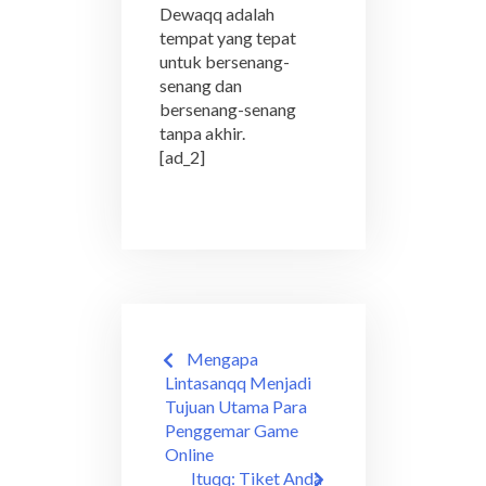
Dewaqq adalah
tempat yang tepat
untuk bersenang-
senang dan
bersenang-senang
tanpa akhir.
[ad_2]
Post
Mengapa
navigation
Lintasanqq Menjadi
Tujuan Utama Para
Penggemar Game
Online
Ituqq: Tiket Anda