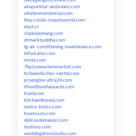
akupunktur-ambulanz.com
whatiremembered.com
linq-condo-beautyworld.com
ebyt.cc
chaindaohang.com
drmarkbuddha.com
lg-air-conditioning-maintenance.com
infoorator.com
novte.com
7hpizzaeasternmarket.com
hollaendisches-viertel.com
proengine-ultra24.com
lifewithoutlanyards.com
traida.net
kitchandhoney.com
metro-bistro.com
howtosolv.com
delicesdemanon.com
testboo.com
weddingdressstudio.com