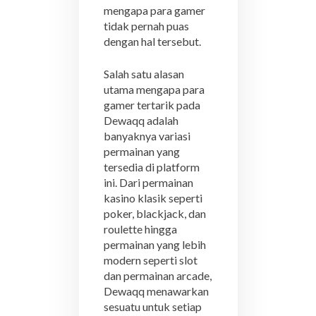
mengapa para gamer
tidak pernah puas
dengan hal tersebut.
Salah satu alasan
utama mengapa para
gamer tertarik pada
Dewaqq adalah
banyaknya variasi
permainan yang
tersedia di platform
ini. Dari permainan
kasino klasik seperti
poker, blackjack, dan
roulette hingga
permainan yang lebih
modern seperti slot
dan permainan arcade,
Dewaqq menawarkan
sesuatu untuk setiap