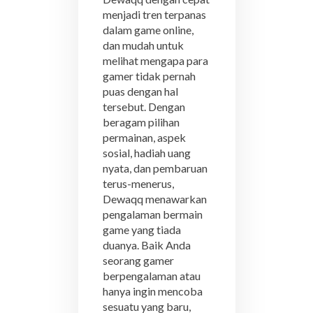
menjadi tren terpanas
dalam game online,
dan mudah untuk
melihat mengapa para
gamer tidak pernah
puas dengan hal
tersebut. Dengan
beragam pilihan
permainan, aspek
sosial, hadiah uang
nyata, dan pembaruan
terus-menerus,
Dewaqq menawarkan
pengalaman bermain
game yang tiada
duanya. Baik Anda
seorang gamer
berpengalaman atau
hanya ingin mencoba
sesuatu yang baru,