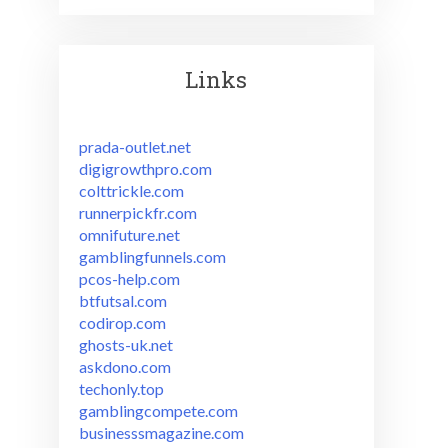
Links
prada-outlet.net
digigrowthpro.com
colttrickle.com
runnerpickfr.com
omnifuture.net
gamblingfunnels.com
pcos-help.com
btfutsal.com
codirop.com
ghosts-uk.net
askdono.com
techonly.top
gamblingcompete.com
businesssmagazine.com