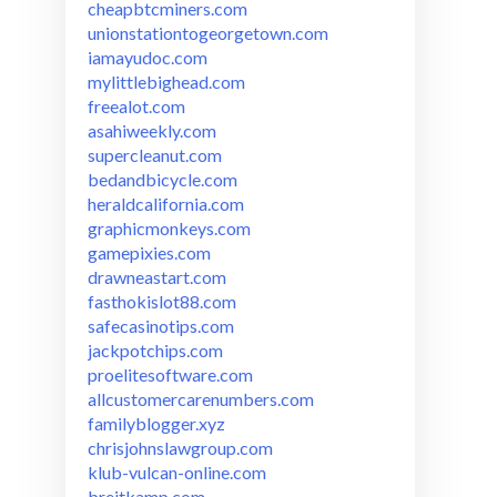
cheapbtcminers.com
unionstationtogeorgetown.com
iamayudoc.com
mylittlebighead.com
freealot.com
asahiweekly.com
supercleanut.com
bedandbicycle.com
heraldcalifornia.com
graphicmonkeys.com
gamepixies.com
drawneastart.com
fasthokislot88.com
safecasinotips.com
jackpotchips.com
proelitesoftware.com
allcustomercarenumbers.com
familyblogger.xyz
chrisjohnslawgroup.com
klub-vulcan-online.com
breitkamp.com