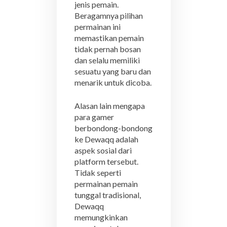
jenis pemain.
Beragamnya pilihan
permainan ini
memastikan pemain
tidak pernah bosan
dan selalu memiliki
sesuatu yang baru dan
menarik untuk dicoba.
Alasan lain mengapa
para gamer
berbondong-bondong
ke Dewaqq adalah
aspek sosial dari
platform tersebut.
Tidak seperti
permainan pemain
tunggal tradisional,
Dewaqq
memungkinkan