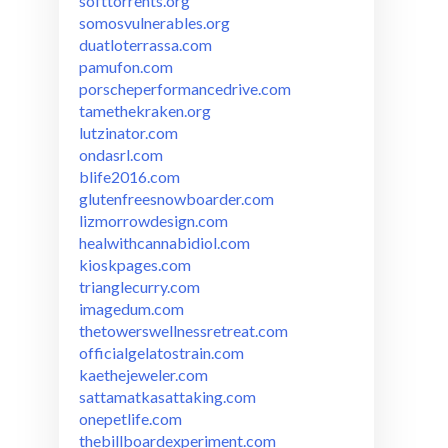
softtorrents.org
somosvulnerables.org
duatloterrassa.com
pamufon.com
porscheperformancedrive.com
tamethekraken.org
lutzinator.com
ondasrl.com
blife2016.com
glutenfreesnowboarder.com
lizmorrowdesign.com
healwithcannabidiol.com
kioskpages.com
trianglecurry.com
imagedum.com
thetowerswellnessretreat.com
officialgelatostrain.com
kaethejeweler.com
sattamatkasattaking.com
onepetlife.com
thebillboardexperiment.com