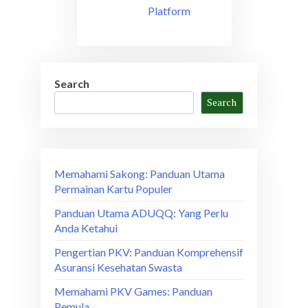
Platform
Search
Search
Memahami Sakong: Panduan Utama
Permainan Kartu Populer
Panduan Utama ADUQQ: Yang Perlu
Anda Ketahui
Pengertian PKV: Panduan Komprehensif
Asuransi Kesehatan Swasta
Memahami PKV Games: Panduan
Pemula