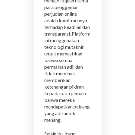
menjadi tujuan utama
para penggemar
perjudian online
adalah komitmennya
terhadap keadilan dan
transparansi. Platform
ini menggunakan
teknologi mutakhir
untuk memastikan
bahwa semua
permainan adil dan
tidak memihak,
memberikan
ketenangan pikiran
kepada para pemain
bahwa mereka
mendapatkan peluang
yang adil untuk
menang.
Selain itu, Ituqq