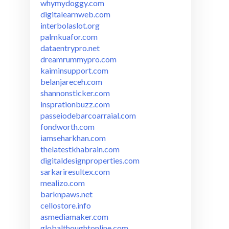
whymydoggy.com
digitalearnweb.com
interbolaslot.org
palmkuafor.com
dataentrypro.net
dreamrummypro.com
kaiminsupport.com
belanjareceh.com
shannonsticker.com
insprationbuzz.com
passeiodebarcoarraial.com
fondworth.com
iamseharkhan.com
thelatestkhabrain.com
digitaldesignproperties.com
sarkariresultex.com
mealizo.com
barknpaws.net
cellostore.info
asmediamaker.com
globalthoughtonline.com