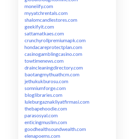
moneiify.com
myyatchrentals.com
shalomcandlestores.com
geekifyit.com
sattamatkaes.com
crunchyrollpremiumapk.com
hondacareprotectplan.com
casinogamblingcasino.com
towtimenews.com
draincleaningdirectory.com
baotangmythuathcm.com
jethukukburosu.com
somniumforge.com
bloglibraries.com
luleburgaznakliyatfirmasi.com
thebapehoodie.com
parasosyal.com
enticingmuslim.com
goodhealthsoundwealth.com
elenapoems.com