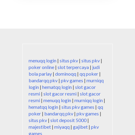
menuqq login
|
situs pkv
|
situs pkv
|
poker online
|
slot terpercaya
|
judi
bola parlay
|
dominoqq
|
qq poker
|
bandarqq pkv
|
pkv games
|
murniqq
login
|
hematqq login
|
slot gacor
resmi
|
slot gacor resmi
|
slot gacor
resmi
|
menuqq login
|
murniqq login
|
hematqq login
|
situs pkv games
|
qq
poker
|
bandarqq pkv
|
pkv games
|
situs pkv
|
slot deposit 5000
|
majestibet
|
miyaqq
|
gajibet
|
pkv
games