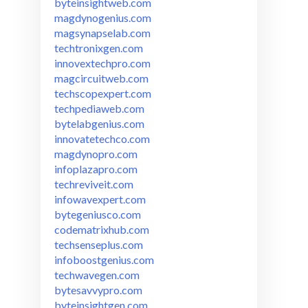
byteinsightweb.com
magdynogenius.com
magsynapselab.com
techtronixgen.com
innovextechpro.com
magcircuitweb.com
techscopexpert.com
techpediaweb.com
bytelabgenius.com
innovatetechco.com
magdynopro.com
infoplazapro.com
techreviveit.com
infowavexpert.com
bytegeniusco.com
codematrixhub.com
techsenseplus.com
infoboostgenius.com
techwavegen.com
bytesavvypro.com
byteinsightgen.com