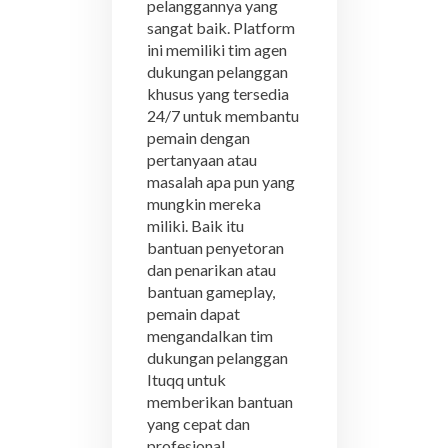
pelanggannya yang
sangat baik. Platform
ini memiliki tim agen
dukungan pelanggan
khusus yang tersedia
24/7 untuk membantu
pemain dengan
pertanyaan atau
masalah apa pun yang
mungkin mereka
miliki. Baik itu
bantuan penyetoran
dan penarikan atau
bantuan gameplay,
pemain dapat
mengandalkan tim
dukungan pelanggan
Ituqq untuk
memberikan bantuan
yang cepat dan
profesional.