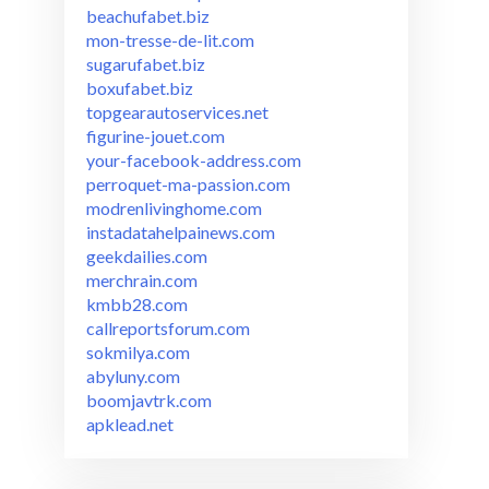
beachufabet.biz
mon-tresse-de-lit.com
sugarufabet.biz
boxufabet.biz
topgearautoservices.net
figurine-jouet.com
your-facebook-address.com
perroquet-ma-passion.com
modrenlivinghome.com
instadatahelpainews.com
geekdailies.com
merchrain.com
kmbb28.com
callreportsforum.com
sokmilya.com
abyluny.com
boomjavtrk.com
apklead.net