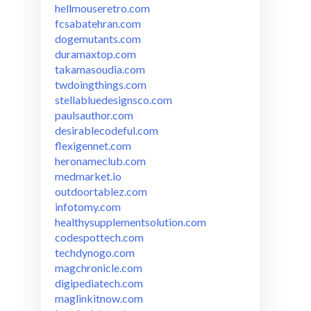
hellmouseretro.com
fcsabatehran.com
dogemutants.com
duramaxtop.com
takamasoudia.com
twdoingthings.com
stellabluedesignsco.com
paulsauthor.com
desirablecodeful.com
flexigennet.com
heronameclub.com
medmarket.io
outdoortablez.com
infotomy.com
healthysupplementsolution.com
codespottech.com
techdynogo.com
magchronicle.com
digipediatech.com
maglinkitnow.com