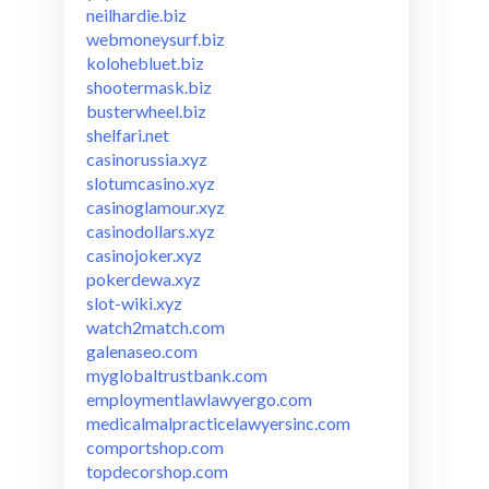
neilhardie.biz
webmoneysurf.biz
kolohebluet.biz
shootermask.biz
busterwheel.biz
shelfari.net
casinorussia.xyz
slotumcasino.xyz
casinoglamour.xyz
casinodollars.xyz
casinojoker.xyz
pokerdewa.xyz
slot-wiki.xyz
watch2match.com
galenaseo.com
myglobaltrustbank.com
employmentlawlawyergo.com
medicalmalpracticelawyersinc.com
comportshop.com
topdecorshop.com