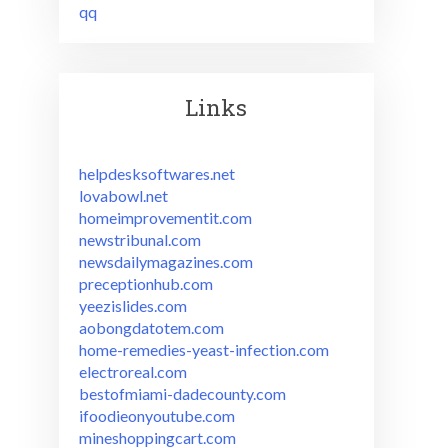
qq
Links
helpdesksoftwares.net
lovabowl.net
homeimprovementit.com
newstribunal.com
newsdailymagazines.com
preceptionhub.com
yeezislides.com
aobongdatotem.com
home-remedies-yeast-infection.com
electroreal.com
bestofmiami-dadecounty.com
ifoodieonyoutube.com
mineshoppingcart.com