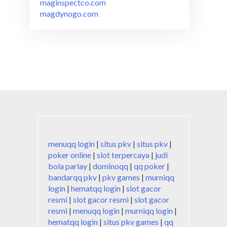
maginspectco.com
magdynogo.com
menuqq login
|
situs pkv
|
situs pkv
|
poker online
|
slot terpercaya
|
judi
bola parlay
|
dominoqq
|
qq poker
|
bandarqq pkv
|
pkv games
|
murniqq
login
|
hematqq login
|
slot gacor
resmi
|
slot gacor resmi
|
slot gacor
resmi
|
menuqq login
|
murniqq login
|
hematqq login
|
situs pkv games
|
qq