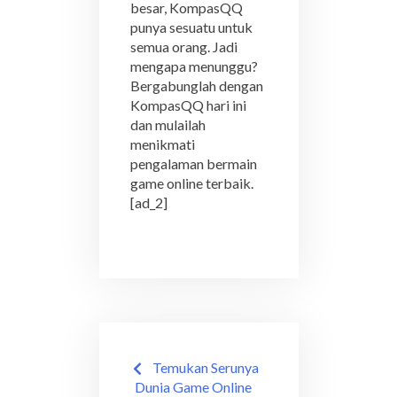
besar, KompasQQ
punya sesuatu untuk
semua orang. Jadi
mengapa menunggu?
Bergabunglah dengan
KompasQQ hari ini
dan mulailah
menikmati
pengalaman bermain
game online terbaik.
[ad_2]
Post
Temukan Serunya
navigation
Dunia Game Online