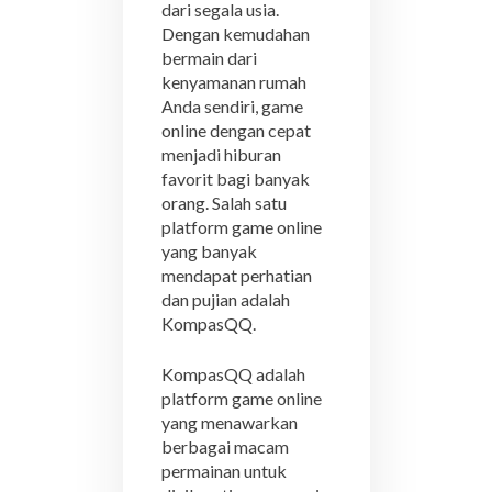
dari segala usia.
Dengan kemudahan
bermain dari
kenyamanan rumah
Anda sendiri, game
online dengan cepat
menjadi hiburan
favorit bagi banyak
orang. Salah satu
platform game online
yang banyak
mendapat perhatian
dan pujian adalah
KompasQQ.
KompasQQ adalah
platform game online
yang menawarkan
berbagai macam
permainan untuk