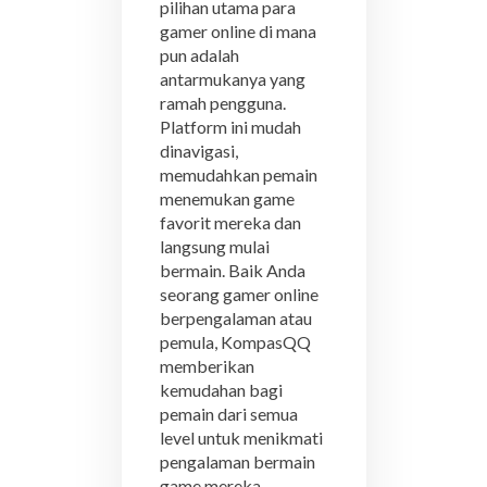
pilihan utama para
gamer online di mana
pun adalah
antarmukanya yang
ramah pengguna.
Platform ini mudah
dinavigasi,
memudahkan pemain
menemukan game
favorit mereka dan
langsung mulai
bermain. Baik Anda
seorang gamer online
berpengalaman atau
pemula, KompasQQ
memberikan
kemudahan bagi
pemain dari semua
level untuk menikmati
pengalaman bermain
game mereka.