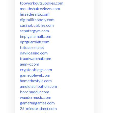
topworkoutsupplies.com
mouthshutreviews.com
hirzadesalta.com
digitallifeopoly.com
casinobubbles.com
seputargym.com
impiyanamall.com
optguardian.com
totostreet.net
davilcasino.com
fraudwatchai.com
aem-x.com
cryptooblogs.com
gameuplevel.com
homethestyle.com
amuldistribution.com
borobuddur.com
wundermusic.com
gamefungames.com
25-minute-timer.com