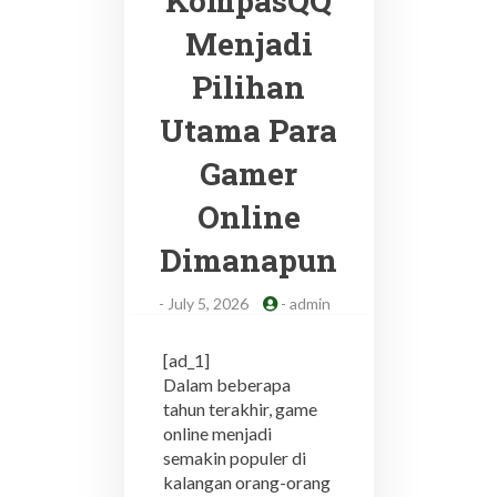
KompasQQ
Menjadi
Pilihan
Utama Para
Gamer
Online
Dimanapun
-
July 5, 2026
-
admin
[ad_1]
Dalam beberapa
tahun terakhir, game
online menjadi
semakin populer di
kalangan orang-orang