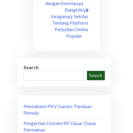
dengan Kemilauqq
Bangkitnya
Juraganqq: Sekilas
Tentang Platform
Perjudian Online
Populer
Search
Search
Memahami PKV Games: Panduan
Pemula
Pengertian Domino99: Dasar-Dasar
Permainan