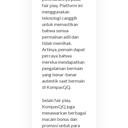
fair play. Platform ini
menggunakan
teknologi canggih
untuk memastikan
bahwa semua
permainan adil dan
tidak memihak.
Artinya, pemain dapat
percaya bahwa
mereka mendapatkan
pengalaman bermain
yang benar-benar
autentik saat bermain
di KompasQQ.
Selain fair play,
KompasQQ juga
menawarkan berbagai
macam bonus dan
promosi untuk para