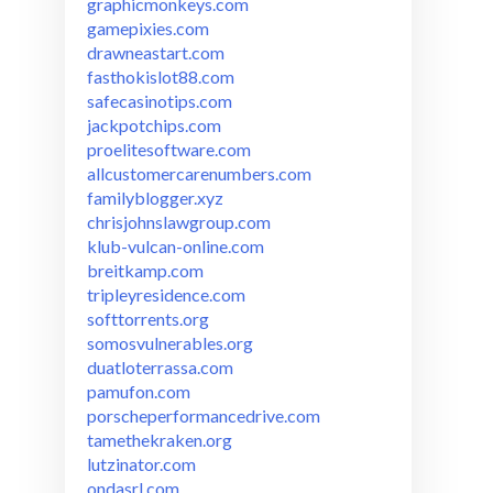
graphicmonkeys.com
gamepixies.com
drawneastart.com
fasthokislot88.com
safecasinotips.com
jackpotchips.com
proelitesoftware.com
allcustomercarenumbers.com
familyblogger.xyz
chrisjohnslawgroup.com
klub-vulcan-online.com
breitkamp.com
tripleyresidence.com
softtorrents.org
somosvulnerables.org
duatloterrassa.com
pamufon.com
porscheperformancedrive.com
tamethekraken.org
lutzinator.com
ondasrl.com