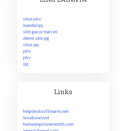
situs pkv
bandarqq
slot gacor hari ini
demo slot pg
situs qq
pkv
pkv
qq
Links
helpdesksoftwares.net
lovabowl.net
homeimprovementit.com
newstribunal.com