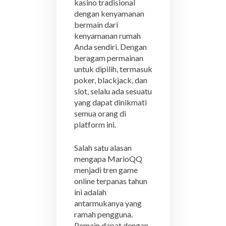
kasino tradisional
dengan kenyamanan
bermain dari
kenyamanan rumah
Anda sendiri. Dengan
beragam permainan
untuk dipilih, termasuk
poker, blackjack, dan
slot, selalu ada sesuatu
yang dapat dinikmati
semua orang di
platform ini.
Salah satu alasan
mengapa MarioQQ
menjadi tren game
online terpanas tahun
ini adalah
antarmukanya yang
ramah pengguna.
Pemain dapat dengan