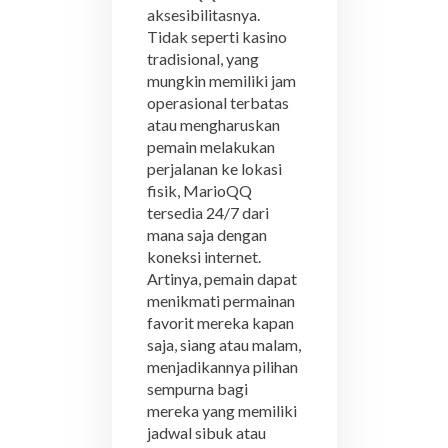
aksesibilitasnya.
Tidak seperti kasino
tradisional, yang
mungkin memiliki jam
operasional terbatas
atau mengharuskan
pemain melakukan
perjalanan ke lokasi
fisik, MarioQQ
tersedia 24/7 dari
mana saja dengan
koneksi internet.
Artinya, pemain dapat
menikmati permainan
favorit mereka kapan
saja, siang atau malam,
menjadikannya pilihan
sempurna bagi
mereka yang memiliki
jadwal sibuk atau