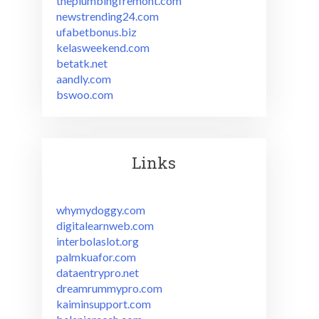
theplumbingfremont.com
newstrending24.com
ufabetbonus.biz
kelasweekend.com
betatk.net
aandly.com
bswoo.com
Links
whymydoggy.com
digitalearnweb.com
interbolaslot.org
palmkuafor.com
dataentrypro.net
dreamrummypro.com
kaiminsupport.com