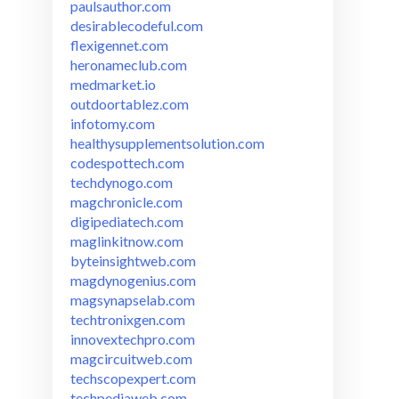
paulsauthor.com
desirablecodeful.com
flexigennet.com
heronameclub.com
medmarket.io
outdoortablez.com
infotomy.com
healthysupplementsolution.com
codespottech.com
techdynogo.com
magchronicle.com
digipediatech.com
maglinkitnow.com
byteinsightweb.com
magdynogenius.com
magsynapselab.com
techtronixgen.com
innovextechpro.com
magcircuitweb.com
techscopexpert.com
techpediaweb.com