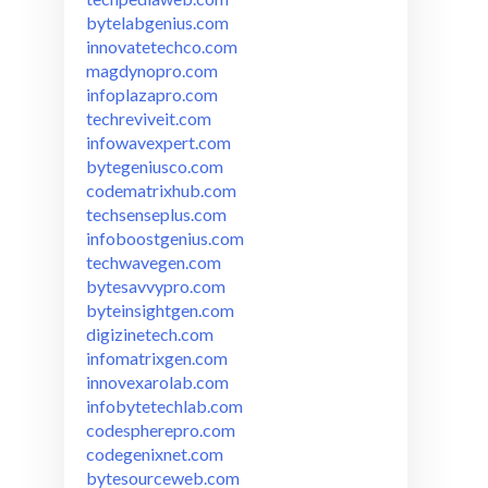
bytelabgenius.com
innovatetechco.com
magdynopro.com
infoplazapro.com
techreviveit.com
infowavexpert.com
bytegeniusco.com
codematrixhub.com
techsenseplus.com
infoboostgenius.com
techwavegen.com
bytesavvypro.com
byteinsightgen.com
digizinetech.com
infomatrixgen.com
innovexarolab.com
infobytetechlab.com
codespherepro.com
codegenixnet.com
bytesourceweb.com