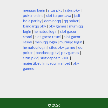
menuqq login
|
situs pkv
|
situs pkv
|
poker online
|
slot terpercaya
|
judi
bola parlay
|
dominoqq
|
qq poker
|
bandarqq pkv
|
pkv games
|
murniqq
login
|
hematqq login
|
slot gacor
resmi
|
slot gacor resmi
|
slot gacor
resmi
|
menuqq login
|
murniqq login
|
hematqq login
|
situs pkv games
|
qq
poker
|
bandarqq pkv
|
pkv games
|
situs pkv
|
slot deposit 5000
|
majestibet
|
miyaqq
|
gajibet
|
pkv
games
© 2026