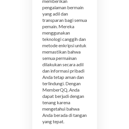
memberikan
pengalaman bermain
yang adil dan
transparan bagi semua
pemain. Mereka
menggunakan
teknologi canggih dan
metode enkripsi untuk
memastikan bahwa
semua permainan
dilakukan secara adil
dan informasi pribadi
Anda tetap aman dan
terlindungi. Dengan
MemberQQ, Anda
dapat berjudi dengan
tenang karena
mengetahui bahwa
Anda berada di tangan
yang tepat.