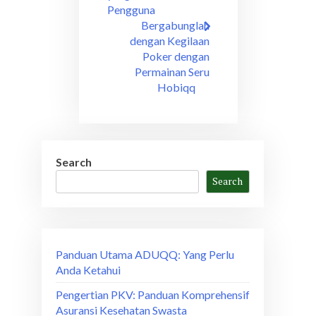
Pengguna
Bergabunglah
dengan Kegilaan
Poker dengan
Permainan Seru
Hobiqq
Search
Search
Panduan Utama ADUQQ: Yang Perlu
Anda Ketahui
Pengertian PKV: Panduan Komprehensif
Asuransi Kesehatan Swasta