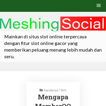
Skip
to
content
Mainkan di situs slot online terpercaya
dengan fitur slot online gacor yang
memberikan peluang menang lebih mudah dan
seru.
bandarqq
/
Slot
Mengapa