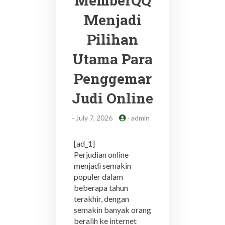
MemberQQ
Menjadi
Pilihan
Utama Para
Penggemar
Judi Online
-
July 7, 2026
-
admin
[ad_1]
Perjudian online
menjadi semakin
populer dalam
beberapa tahun
terakhir, dengan
semakin banyak orang
beralih ke internet