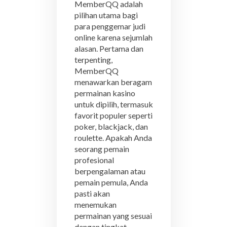
MemberQQ adalah
pilihan utama bagi
para penggemar judi
online karena sejumlah
alasan. Pertama dan
terpenting,
MemberQQ
menawarkan beragam
permainan kasino
untuk dipilih, termasuk
favorit populer seperti
poker, blackjack, dan
roulette. Apakah Anda
seorang pemain
profesional
berpengalaman atau
pemain pemula, Anda
pasti akan
menemukan
permainan yang sesuai
dengan tingkat