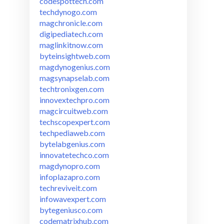
codespottech.com
techdynogo.com
magchronicle.com
digipediatech.com
maglinkitnow.com
byteinsightweb.com
magdynogenius.com
magsynapselab.com
techtronixgen.com
innovextechpro.com
magcircuitweb.com
techscopexpert.com
techpediaweb.com
bytelabgenius.com
innovatetechco.com
magdynopro.com
infoplazapro.com
techreviveit.com
infowavexpert.com
bytegeniusco.com
codematrixhub.com