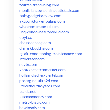
twitter-trend-blog.com
montblancpensonlineoutletsale.com
babygadgetsreview.com
akupunktur-ambulanz.com
whatiremembered.com
linq-condo-beautyworld.com
ebyt.cc
chaindaohang.com
drmarkbuddha.com
lg-air-conditioning-maintenance.com
infoorator.com
novte.com
7hpizzaeasternmarket.com
hollaendisches-viertel.com
proengine-ultra24.com
lifewithoutlanyards.com
traida.net
kitchandhoney.com
metro-bistro.com
howtosolv.com