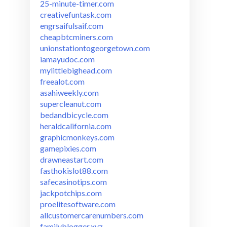
25-minute-timer.com
creativefuntask.com
engrsaifulsaif.com
cheapbtcminers.com
unionstationtogeorgetown.com
iamayudoc.com
mylittlebighead.com
freealot.com
asahiweekly.com
supercleanut.com
bedandbicycle.com
heraldcalifornia.com
graphicmonkeys.com
gamepixies.com
drawneastart.com
fasthokislot88.com
safecasinotips.com
jackpotchips.com
proelitesoftware.com
allcustomercarenumbers.com
familyblogger.xyz