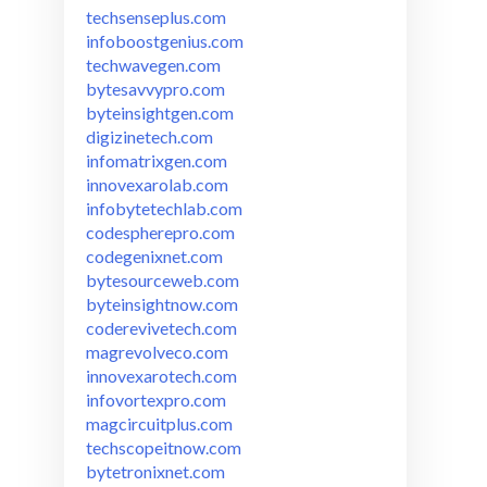
techsenseplus.com
infoboostgenius.com
techwavegen.com
bytesavvypro.com
byteinsightgen.com
digizinetech.com
infomatrixgen.com
innovexarolab.com
infobytetechlab.com
codespherepro.com
codegenixnet.com
bytesourceweb.com
byteinsightnow.com
coderevivetech.com
magrevolveco.com
innovexarotech.com
infovortexpro.com
magcircuitplus.com
techscopeitnow.com
bytetronixnet.com