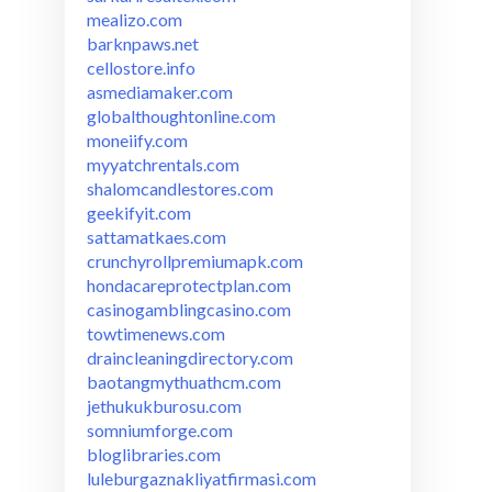
mealizo.com
barknpaws.net
cellostore.info
asmediamaker.com
globalthoughtonline.com
moneiify.com
myyatchrentals.com
shalomcandlestores.com
geekifyit.com
sattamatkaes.com
crunchyrollpremiumapk.com
hondacareprotectplan.com
casinogamblingcasino.com
towtimenews.com
draincleaningdirectory.com
baotangmythuathcm.com
jethukukburosu.com
somniumforge.com
bloglibraries.com
luleburgaznakliyatfirmasi.com