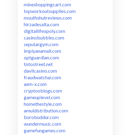
mineshoppingcart.com
topworkoutsupplies.com
mouthshutreviews.com
hirzadesalta.com
digitallifeopoly.com
casinobubbles.com
seputargym.com
impiyanamall.com
optguardian.com
totostreet.net
davilcasino.com
fraudwatchai.com
aem-x.com
cryptooblogs.com
gameuplevel.com
homethestyle.com
amuldistribution.com
borobuddur.com
wundermusic.com
gamefungames.com