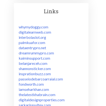
Links
whymydoggy.com
digitalearnweb.com
interbolaslot.org
palmkuafor.com
dataentrypro.net
dreamrummypro.com
kaiminsupport.com
belanjareceh.com
shannonsticker.com
insprationbuzz.com
passeiodebarcoarraial.com
fondworth.com
iamseharkhan.com
thelatestkhabrain.com
digitaldesignproperties.com
sarkariresultex.com