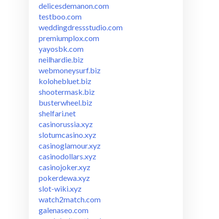
delicesdemanon.com
testboo.com
weddingdressstudio.com
premiumplox.com
yayosbk.com
neilhardie.biz
webmoneysurf.biz
kolohebluet.biz
shootermask.biz
busterwheel.biz
shelfari.net
casinorussia.xyz
slotumcasino.xyz
casinoglamour.xyz
casinodollars.xyz
casinojoker.xyz
pokerdewa.xyz
slot-wiki.xyz
watch2match.com
galenaseo.com