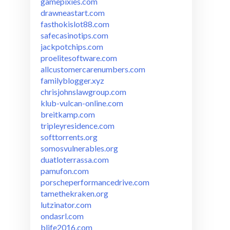
gamepixies.com
drawneastart.com
fasthokislot88.com
safecasinotips.com
jackpotchips.com
proelitesoftware.com
allcustomercarenumbers.com
familyblogger.xyz
chrisjohnslawgroup.com
klub-vulcan-online.com
breitkamp.com
tripleyresidence.com
softtorrents.org
somosvulnerables.org
duatloterrassa.com
pamufon.com
porscheperformancedrive.com
tamethekraken.org
lutzinator.com
ondasrl.com
blife2016.com