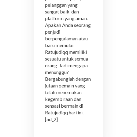
pelanggan yang
sangat baik, dan
platform yang aman.
Apakah Anda seorang
penjudi
berpengalaman atau
baru memulai,
Ratujudiqq memiliki
sesuatu untuk semua
orang. Jadi mengapa
menunggu?
Bergabunglah dengan
jutaan pemain yang
telah menemukan
kegembiraan dan
sensasi bermain di
Ratujudiqq hari ini.
[ad_2]