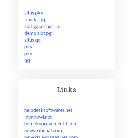
situs pkv
bandarqq
slot gacor hari ini
demo slot pg
situs qq
pkv
pkv
qq
Links
helpdesksoftwares.net
lovabowl.net
homeimprovementit.com
newstribunal.com
newsdailymagazines.com