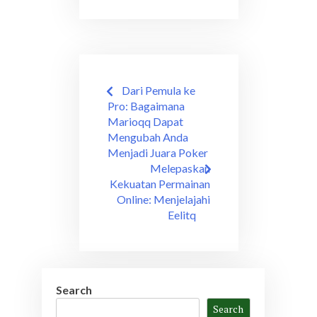
Post
Dari Pemula ke
navigation
Pro: Bagaimana
Marioqq Dapat
Mengubah Anda
Menjadi Juara Poker
Melepaskan
Kekuatan Permainan
Online: Menjelajahi
Eelitq
Search
Search