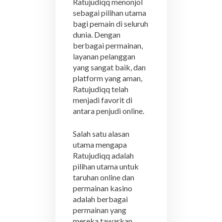
Ratujudiqq menonjol
sebagai pilihan utama
bagi pemain di seluruh
dunia. Dengan
berbagai permainan,
layanan pelanggan
yang sangat baik, dan
platform yang aman,
Ratujudiqq telah
menjadi favorit di
antara penjudi online.
Salah satu alasan
utama mengapa
Ratujudiqq adalah
pilihan utama untuk
taruhan online dan
permainan kasino
adalah berbagai
permainan yang
mereka tawarkan.