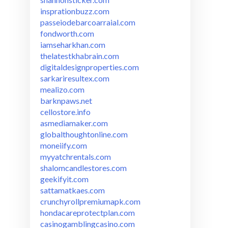
insprationbuzz.com
passeiodebarcoarraial.com
fondworth.com
iamseharkhan.com
thelatestkhabrain.com
digitaldesignproperties.com
sarkariresultex.com
mealizo.com
barknpaws.net
cellostore.info
asmediamaker.com
globalthoughtonline.com
moneiify.com
myyatchrentals.com
shalomcandlestores.com
geekifyit.com
sattamatkaes.com
crunchyrollpremiumapk.com
hondacareprotectplan.com
casinogamblingcasino.com