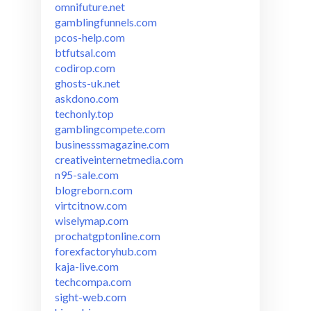
omnifuture.net
gamblingfunnels.com
pcos-help.com
btfutsal.com
codirop.com
ghosts-uk.net
askdono.com
techonly.top
gamblingcompete.com
businesssmagazine.com
creativeinternetmedia.com
n95-sale.com
blogreborn.com
virtcitnow.com
wiselymap.com
prochatgptonline.com
forexfactoryhub.com
kaja-live.com
techcompa.com
sight-web.com