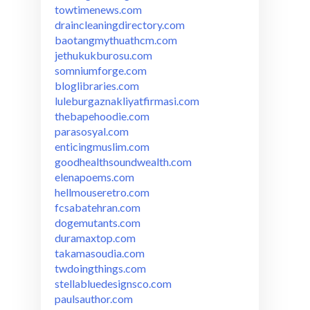
towtimenews.com
draincleaningdirectory.com
baotangmythuathcm.com
jethukukburosu.com
somniumforge.com
bloglibraries.com
luleburgaznakliyatfirmasi.com
thebapehoodie.com
parasosyal.com
enticingmuslim.com
goodhealthsoundwealth.com
elenapoems.com
hellmouseretro.com
fcsabatehran.com
dogemutants.com
duramaxtop.com
takamasoudia.com
twdoingthings.com
stellabluedesignsco.com
paulsauthor.com