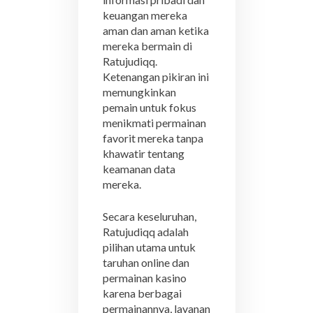
keuangan mereka
aman dan aman ketika
mereka bermain di
Ratujudiqq.
Ketenangan pikiran ini
memungkinkan
pemain untuk fokus
menikmati permainan
favorit mereka tanpa
khawatir tentang
keamanan data
mereka.
Secara keseluruhan,
Ratujudiqq adalah
pilihan utama untuk
taruhan online dan
permainan kasino
karena berbagai
permainannya, layanan